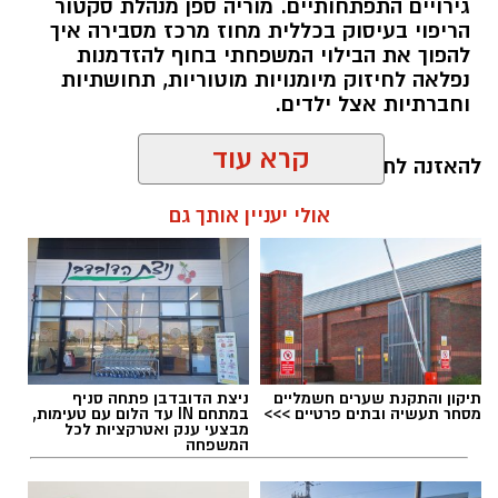
גירויים התפתחותיים. מוריה ספן מנהלת סקטור
הריפוי בעיסוק בכללית מחוז מרכז מסבירה איך
להפוך את הבילוי המשפחתי בחוף להזדמנות
נפלאה לחיזוק מיומנויות מוטוריות, תחושתיות
וחברתיות אצל ילדים.
קרא עוד
להאזנה לתוכן:
אולי יעניין אותך גם
אלדה נתנאל / 10:26 26.07.26
תיקון והתקנת שערים חשמליים
ניצת הדובדבן פתחה סניף
מסחר תעשיה ובתים פרטיים >>>
במתחם IN עד הלום עם טעימות,
מבצעי ענק ואטרקציות לכל
המשפחה
תגים:
ריפוי בעיסוק על קו המים