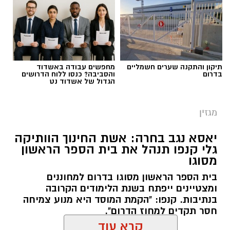
תיקון והתקנה שערים חשמליים
מחפשים עבודה באשדוד
בדרום
והסביבה? כנסו ללוח הדרושים
הגדול של אשדוד נט
מגזין
יאסא נגב בחרה: אשת החינוך הוותיקה
גלי קנפו תנהל את בית הספר הראשון
מסוגו
כללית
בית הספר הראשון מסוגו בדרום למחוננים
כשאנחנו חושבים על טיפול בריפוי בעיסוק, אנחנו
ומצטיינים ייפתח בשנת הלימודים הקרובה
מדמיינים לעיתים קרובות חדר טיפול מאובזר עם
בנתיבות. קנפו: "הקמת המוסד היא מנוע צמיחה
ציוד תחושתי ומשחקים מותאמים. אך האמת היא
חסר תקדים למחוז הדרום".
שהסביבה הטבעית המשמעותית ביותר עבור הילד