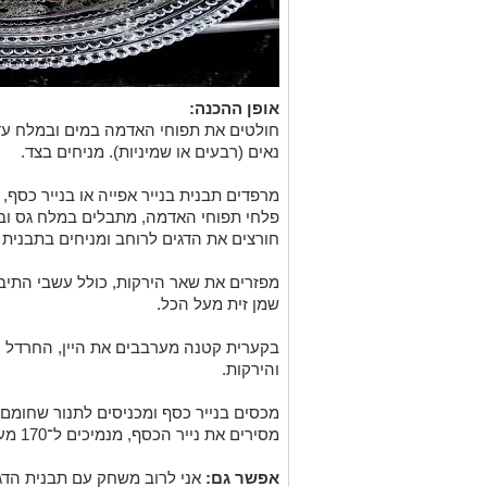
אופן ההכנה:
חולטים את תפוחי האדמה במים ובמלח עד ל
נאים (רבעים או שמיניות). מניחים בצד.
מרפדים תבנית בנייר אפייה או בנייר כסף,
פלחי תפוחי האדמה, מתבלים במלח גס ובפ
חורצים את הדגים לרוחב ומניחים בתבנית
מפזרים את שאר הירקות, כולל עשבי התיבו
שמן זית מעל הכל.
בקערית קטנה מערבבים את היין, החרדל ו
והירקות.
מסירים את נייר הכסף, מנמיכים ל־170 מעלות וממשיכים לעוד כעשר דקות.
אפשר גם:
אני לרוב משחק עם תבנית הדג