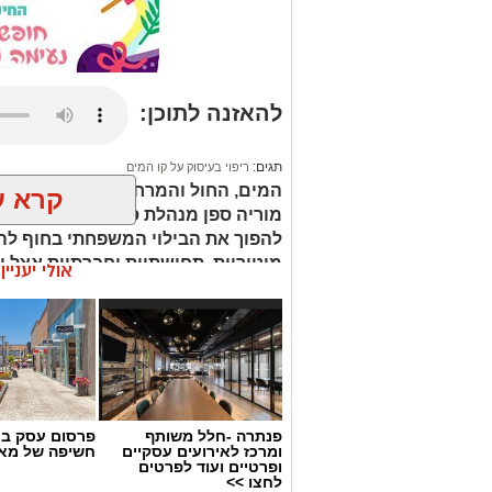
להאזנה לתוכן:
תגים:
ריפוי בעיסוק על קו המים
המים, החול והמרחב הפתוח מציעים ש
קרא ע
מוריה ספן מנהלת סקטור הריפוי בעי
להפוך את הבילוי המשפחתי בחוף להז
מוטוריות, תחושתיות וחברתיות אצל י
אולי יעניי
פנתרה -חלל משותף
פרסום עסק בא
ומרכז לאירועים עסקיים
חשיפה של מאו
ופרטיים ועוד לפרטים
לחצו >>