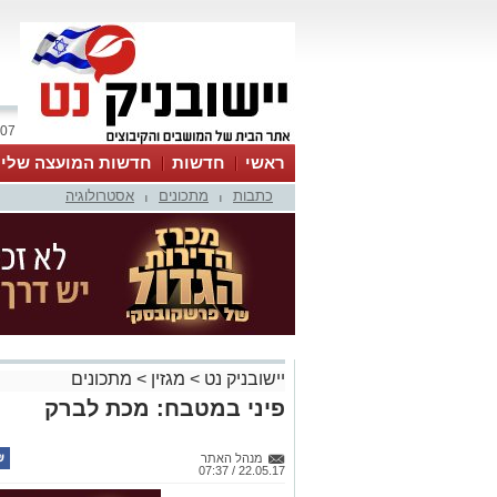
07 אוגוסט 2026 / 08:32
ראשי
חדשות
חדשות המועצה שלי
כתבות
מתכונים
אסטרולוגיה
אינדקס עסקים
לוח
טיפים והמלצות
|
|
יישובניק נט
>
מגזין
>
מתכונים
פיני במטבח: מכת לברק
מנהל האתר
22.05.17 / 07:37