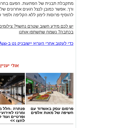
מתקבלת תבנית של הפתעות. הפעם בחרתי 
ורך. אפשר כמובן לנצל רגעים אחרונים של
להוסיף פרוסות לימון ללא הקליפה ולפזר ש
יש לכם מידע חשוב שטרם נחשף? צילומים
בכתבה? נשמח שתשתפו אותנו
‏כדי לעקוב אחרי הערוץ יישובניק נט ב-WhatsApp:‏‏‏
אולי יעניי
פרסום עסק באשדוד עם
פנתרה -חלל מ
חשיפה של מאות אלפים
ומרכז לאירועי
ופרטיים ועוד 
לחצו >>