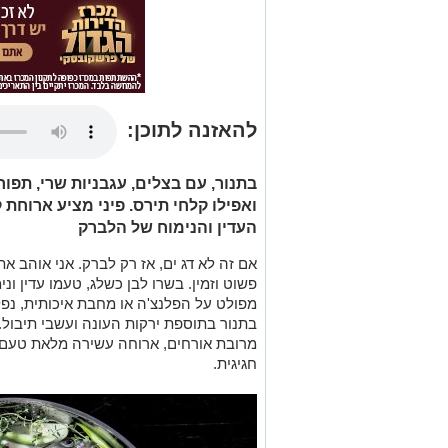
להאזנה לתוכן:
בתנור, עם בצלים, עגבניות שרי, תפוחי
ואפילו קלחי תירס. פיני מציע ארוחת
העדין והנימוח של הלברק
אם זה לא דג ים, אז רק לברק. אני אוהב את
פשוט וזמין. בשרו לבן כשלג, טעמו עדין ונ
מפולט על הפלנצ'ה או מחבת איכותית, נפלא
בתנור בתוספת ירקות העונה ועשבי תיבול
מרובת אורחים, ארוחה עשירה מלאת טעם ו
חגיגית.