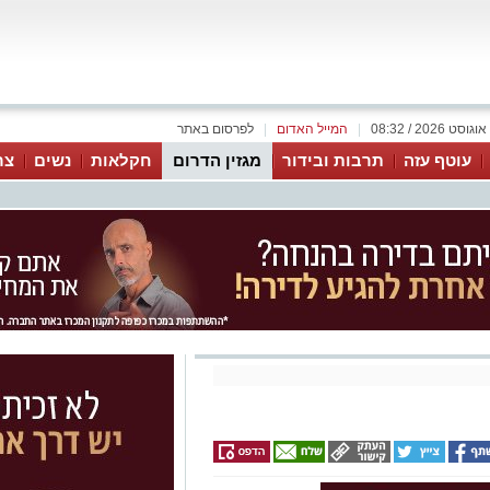
|
המייל האדום
|
לפרסום באתר
עוטף עזה
תרבות ובידור
מגזין הדרום
חקלאות
נשים
צר