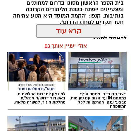
בית הספר הראשון מסוגו בדרום למחוננים
כשאנחנו חושבים על טיפול בריפוי בעיסוק, אנחנו
ומצטיינים ייפתח בשנת הלימודים הקרובה
מדמיינים לעיתים קרובות חדר טיפול מאובזר עם
בנתיבות. קנפו: "הקמת המוסד היא מנוע צמיחה
ציוד תחושתי ומשחקים מותאמים. אך האמת היא
חסר תקדים למחוז הדרום".
שהסביבה הטבעית המשמעותית ביותר עבור הילד
היא סביבת המשחק הטבעית שלו והקיץ הישראלי
להאזנה לתוכן:
קרא עוד
מזמין אותנו ל"קליניקה" הגדולה והעשירה ביותר
מכולן: שפת הים.
אולי יעניין אותך גם
הים והחול מציעים גירויים תחושתיים ומוטוריים
רותם שרון / 20:30 13.07.26
שקשה לשחזר בתוך מבנה. המרקמים השונים,
השטח הלא יציב של החול, ההתנגדות של המים
והמרחב הפתוח מזמינים את הילדים לחוות, לחקור
ולפתח מיומנויות חיוניות תוך כדי הנאה צרופה.
ניצת הדובדבן פתחה סניף
למוזאון לתרבות הפלשתים
במתחם IN עד הלום עם טעימות,
באשדוד דרוש/ה מנהל/ת
כדי למקסם את השהות בים ולהפוך אותה
תגים:
יאסא נגב
מבצעי ענק ואטרקציות לכל
מחלקת חינוך, למשרה מלאה.
המשפחה
להזדמנות מקדמת קבלו מספר טיפים והמלצות
לפעילויות פשוטות אך יעילות: