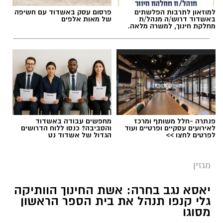
למוזאון לתרבות הפלשתים
פרסום עסק באשדוד עם חשיפה
באשדוד דרוש/ה מנהל/ת
של מאות אלפים
מחלקת חינוך, למשרה מלאה.
תגים:
ריפוי בעיסוק על קו המים
פנתרה -חלל משותף ומרכז
מחפשים עבודה באשדוד
לאירועים עסקיים ופרטיים ועוד
והסביבה? כנסו ללוח הדרושים
לפרטים לחצו >>
הגדול של אשדוד נט
מגזין
יאסא נגב בחרה: אשת החינוך הוותיקה
גלי קנפו תנהל את בית הספר הראשון
מסוגו
כללית