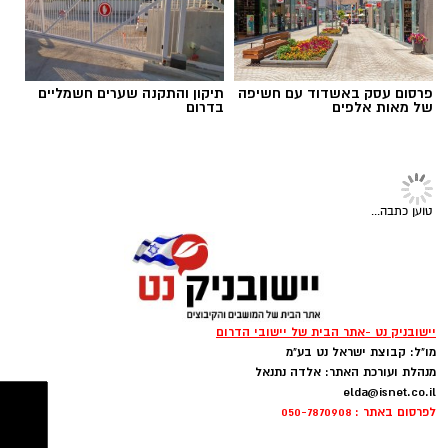
פרסום עסק באשדוד עם חשיפה
תיקון והתקנה שערים חשמליים
של מאות אלפים
בדרום
טוען כתבה...
תמונה: משה עמר
ויסות תחושתי: להרגיש את החול והמים
יישובניק נט -אתר הבית של יישובי הדרום
מו"ל: קבוצת ישראל נט בע"מ
​בשורה למערכת החינוך בדרום: 'יאסא' - המרכז
*
החביאו בחול שבלולים, צעצועים קטנים או אבנים
מנהלת ועורכת האתר: אלדה נתנאל
הישראלי למצוינות בחינוך, מכריזה על מינויה של
ובקשו מהילד לחפור ולמצוא אותם בעזרת כפות
elda@isnet.co.il