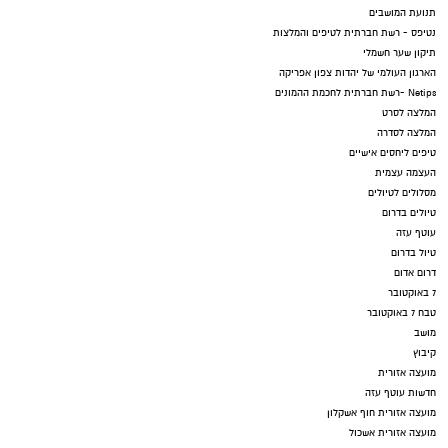
תנועת המושבים
נטיפס - רשת חברתית לטיפים והמלצות
תיקון שער חשמלי
הארגון העולמי של יהדות צפון אפריקה
Netips -רשת חברתית לחכמת ההמונים
המלצה לסרט
המלצה לסדרה
טיפים ליחסים אישיים
העצמה עצמית
מסלולים לטיולים
טיולים בדרום
עוטף עזה
טיול בדרום
דרום אדום
7 באוקטובר
טבח 7 באוקטובר
מושב
קיבוץ
מועצה אזורית
חדשות עוטף עזה
מועצה אזורית חוף אשקלון
מועצה אזורית אשכול