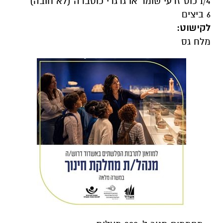
1/4 כוס זרעי שומר או גרגרי כוסברה (לא חובה)
6 ביצים
לקישוט:
מלח גס