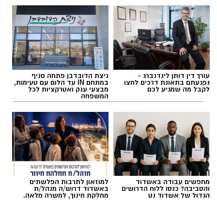
מכולן: שפת הים.
אולי יעניין אותך גם
הים והחול מציעים גירויים תחושתיים ומוטוריים
רותם שרון / 20:30 13.07.26
שקשה לשחזר בתוך מבנה. המרקמים השונים,
השטח הלא יציב של החול, ההתנגדות של המים
והמרחב הפתוח מזמינים את הילדים לחוות, לחקור
ולפתח מיומנויות חיוניות תוך כדי הנאה צרופה.
עורך דין דותן לינדנברג -
ניצת הדובדבן פתחה סניף
נפגעתם בתאונת דרכים לחצו
במתחם IN עד הלום עם טעימות,
כדי למקסם את השהות בים ולהפוך אותה
תגים:
יאסא נגב
לקבל מה שמגיע לכם
מבצעי ענק ואטרקציות לכל
המשפחה
להזדמנות מקדמת קבלו מספר טיפים והמלצות
לפעילויות פשוטות אך יעילות:
מחפשים עבודה באשדוד
למוזאון לתרבות הפלשתים
והסביבה? כנסו ללוח הדרושים
באשדוד דרוש/ה מנהל/ת
הגדול של אשדוד נט
מחלקת חינוך, למשרה מלאה.