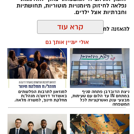
נפלאה לחיזוק מיומנויות מוטוריות, תחושתיות
וחברתיות אצל ילדים.
קרא עוד
להאזנה לתוכן:
אולי יעניין אותך גם
אלדה נתנאל / 10:26 26.07.26
ניצת הדובדבן פתחה סניף
למוזאון לתרבות הפלשתים
במתחם IN עד הלום עם טעימות,
באשדוד דרוש/ה מנהל/ת
מבצעי ענק ואטרקציות לכל
מחלקת חינוך, למשרה מלאה.
המשפחה
תגים:
ריפוי בעיסוק על קו המים