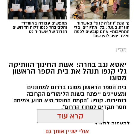
קייטנת "נינג'ה לזוז" באשדוד
מחפשים עבודה באשדוד
חוזרת בענק: בלי מחזורים, בלי
והסביבה? כנסו ללוח הדרושים
התחייבות- אתם קובעים לכמה
הגדול של אשדוד נט
ואיזה ימים להירשם!
מגזין
יאסא נגב בחרה: אשת החינוך הוותיקה
גלי קנפו תנהל את בית הספר הראשון
מסוגו
כללית
בית הספר הראשון מסוגו בדרום למחוננים
כשאנחנו חושבים על טיפול בריפוי בעיסוק, אנחנו
ומצטיינים ייפתח בשנת הלימודים הקרובה
מדמיינים לעיתים קרובות חדר טיפול מאובזר עם
בנתיבות. קנפו: "הקמת המוסד היא מנוע צמיחה
ציוד תחושתי ומשחקים מותאמים. אך האמת היא
חסר תקדים למחוז הדרום".
שהסביבה הטבעית המשמעותית ביותר עבור הילד
היא סביבת המשחק הטבעית שלו והקיץ הישראלי
להאזנה לתוכן:
קרא עוד
מזמין אותנו ל"קליניקה" הגדולה והעשירה ביותר