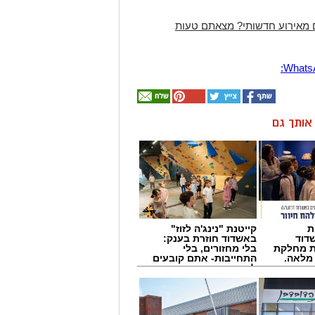
 מאירוע חדשותי? מצאתם טעות
ן אותך גם
ת
קייטנת "נינג'ה לזוז"
דוד
באשדוד חוזרת בענק:
ת מחלקת
בלי מחזורים, בלי
 מלאה.
התחייבות- אתם קובעים
לכמה ואיזה ימים
להירשם!