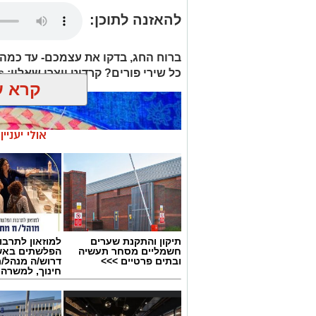
להאזנה לתוכן:
ברוח החג, בדקו את עצמכם- עד כמה
כל שירי פורים? קרדיט יוצרי שאלון: Yes
קרא ע
אולי יעניי
תיקון והתקנת שערים
למוזאון לתרבו
חשמליים מסחר תעשיה
הפלשתים באש
ובתים פרטיים >>>
דרוש/ה מנהל/
חינוך, למשרה