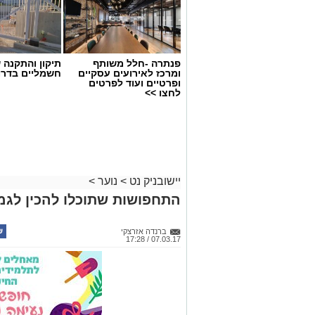
פנתרה -חלל משותף
תיקון והתקנה 
ומרכז לאירועים עסקיים
חשמליים בדרו
ופרטיים ועוד לפרטים
יש לכם מידע חשוב שטרם נחשף? צילומים
לחצו >>
בכתבה? נשמח שתשתפו אותנו
‏כדי לעקוב אחרי הערוץ יישובניק נט ב-WhatsApp:‏‏‏
יישובניק נט
>
נוער
>
התחפושות שתוכלו להכין לגמ
ברנדה אזרצקי
07.03.17 / 17:28