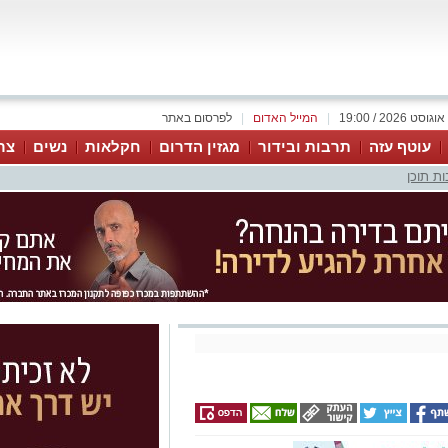
|
המייל האדום
|
לפרסום באתר
עוטף עזה
תרבות ובידור
מגזין הדרום
חקלאות
נשים
צר
ת תוכן