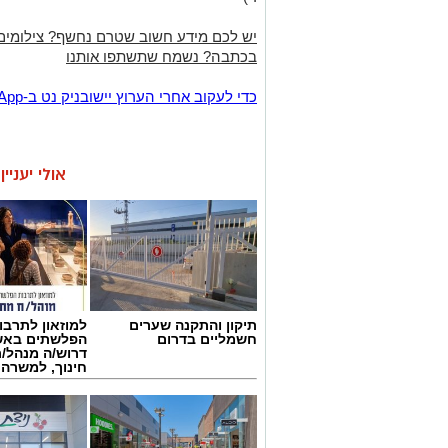
יש לכם מידע חשוב שטרם נחשף? צילומים
בכתבה? נשמח שתשתפו אותנו
‏כדי לעקוב אחרי הערוץ יישובניק נט ב-WhatsApp:‏‏‏
אולי יעניי
תיקון והתקנה שערים
למוזאון לתרבו
חשמליים בדרום
הפלשתים באש
דרוש/ה מנהל/
חינוך, למשרה