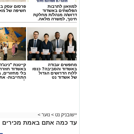
למוזאון לתרבות
פרסום עסק בא
הפלשתים באשדוד
חשיפה של מאו
דרוש/ה מנהל/ת מחלקת
חינוך, למשרה מלאה.
מחפשים עבודה
קייטנת "נינג'ה 
באשדוד והסביבה? כנסו
באשדוד חוזרת
ללוח הדרושים הגדול
בלי מחזורים, ב
של אשדוד נט
התחייבות- את
לכמה ואיזה ימ
להירשם!
יישובניק נט
>
נוער
>
עד כמה אתם באמת מכירים א