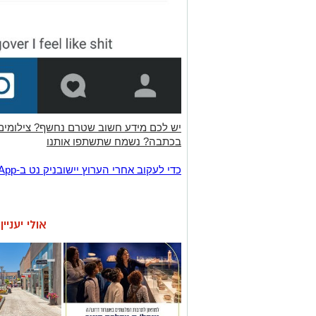
יש לכם מידע חשוב שטרם נחשף? צילומים
בכתבה? נשמח שתשתפו אותנו
‏כדי לעקוב אחרי הערוץ יישובניק נט ב-WhatsApp:‏‏‏
אולי יעניי