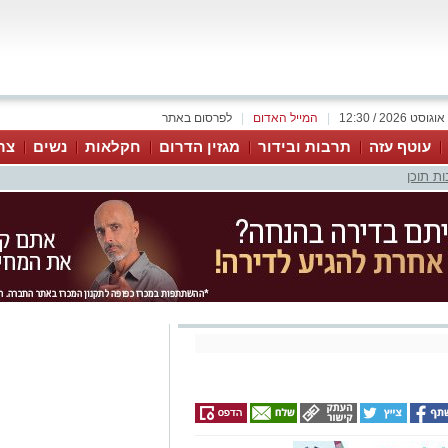
|
המייל האדום
|
לפרסום באתר
עוטף עזה
תרבות ובידור
מגזין הדרום
חקלאות
נשים
צר
ת תוכן