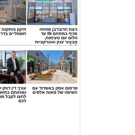
רעננים, פנינו למאפר העל ומנהל בית הספ
שחף
.
ניצת הדובדבן פתחה
תיקון והתקנה 
סניף במתחם IN עד
חשמליים בדרו
הלום עם טעימות,
מבצעי ענק ואטרקציות
לכל המשפחה
פרסום עסק באשדוד עם
עורך דין דותן ל
חשיפה של מאות אלפים
נפגעתם בתאונ
לחצו לקבל מה
לכם