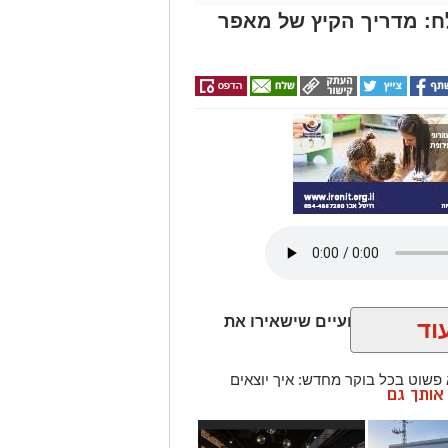
ח: מדריך הקיץ של מאפר
 הסודות המקצועיים שישאירו את
וד
י חמים בשנה
 פשוט בכל בוקר מחדש: איך יוצאים
ן אותך גם
בור חצי שעה שהמייק-אפ "נוזל"
כבד גורמים לעור להפריש יותר שומן
 איך מנצחים את מזג האוויר ונשארים