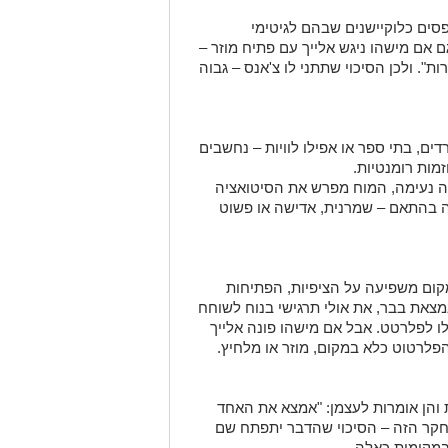
תפסים כלוקיישנים שבהם לגיטימי
 אם מישהו ניגש אלייך עם פתיח מוזר –
". ולכן הסיכוי שתתני לו צ'אנס – גבוה
ם, בתי ספר או אפילו לוויות – נחשבים
מות רומנטיות.
רה נעימה, המוח מפרש את הסיטואציה
יה בהתאם – שמרנית, אדישה או פשוט
קום משפיעה על הציפיות, הפתיחות
צאת בבר, את אולי תרגישי בנוח לשוחח
ו לפלרטט. אבל אם מישהו פונה אלייך
פלרטוט כלא במקום, מוזר או מלחיץ.
 והן אומרות לעצמן: "אמצא את האחד
חקר הזה – הסיכוי שהדבר יתפתח שם
במקומות כאלה.