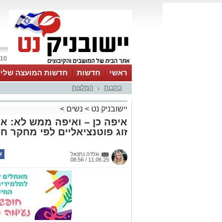
10 אוגוסט 2026 / 07:57
ראשי
חדשות
חדשות המועצה שלי
כתבות
המלצות
אינדקס עסקים
לוח
טיפים והמלצות
|
יישובניק נט
>
נשים
>
איפה כן – ואיפה ממש לא: אי
זוג פוטנציאליים לפי מחקר ח
אלדה נתנאל
11.06.25 / 08:56