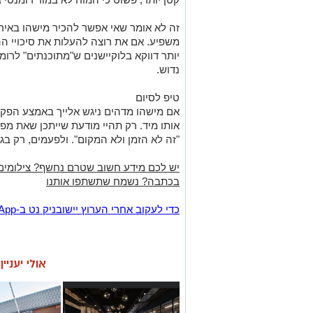
זה לא אומר שאי אפשר להכיר מישהו באירו
משפיע. אם את רוצה להעלות את סיכויי הה
יותר דווקא בלוקיישנים ש"מתוכנתים" לרומ
נדוש.
טיפ לסיום
אם מישהו מדהים ניגש אלייך באמצע הפקו
אותו מיד. רק תהיי מודעת שייתכן שאת מ
"זה לא הזמן ולא המקום". ולפעמים, רק בג
יש לכם מידע חשוב שטרם נחשף? צילומים
בכתבה? נשמח שתשתפו אותנו
‏כדי לעקוב אחרי הערוץ יישובניק נט ב-WhatsApp:‏‏‏
אולי יעניי