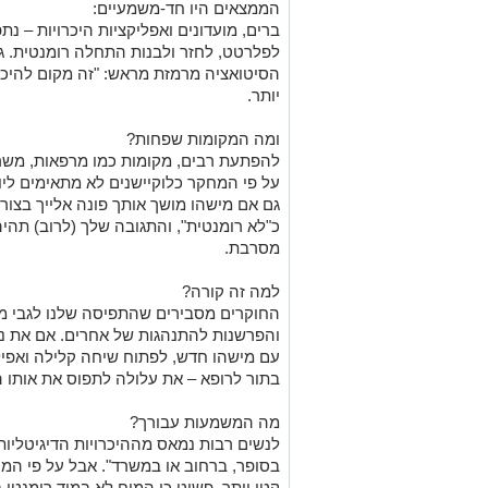
הממצאים היו חד-משמעיים:
ברים, מועדונים ואפליקציות היכרויות – נ
לפלרטט, לחזר ולבנות התחלה רומנטית. גם
הסיטואציה מרמזת מראש: "זה מקום להיכרות
יותר.
ומה המקומות שפחות?
להפתעת רבים, מקומות כמו מרפאות, משרדי
על פי המחקר כלוקיישנים לא מתאימים ליוז
גם אם מישהו מושך אותך פונה אלייך בצו
כ"לא רומנטית", והתגובה שלך (לרוב) תה
מסרבת.
למה זה קורה?
החוקרים מסבירים שהתפיסה שלנו לגבי מ
והפרשנות להתנהגות של אחרים. אם את נמ
עם מישהו חדש, לפתוח שיחה קלילה ואפיל
בתור לרופא – את עלולה לתפוס את אותו ה
מה המשמעות עבורך?
לנשים רבות נמאס מההיכרויות הדיגיטליות
בסופר, ברחוב או במשרד". אבל על פי המ
קטן יותר, פשוט כי המוח לא במוד רומנטי 