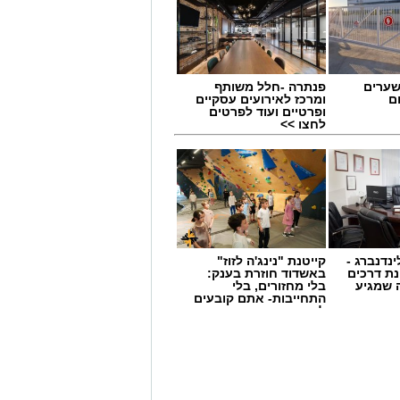
ר למקצועות האיפור והתסרוקות,
ירין
שערים
פנתרה -חלל משותף
ם
ומרכז לאירועים עסקיים
ופרטיים ועוד לפרטים
לחצו >>
ינדנברג -
קייטנת "נינג'ה לזוז"
ת דרכים
באשדוד חוזרת בענק:
 שמגיע
בלי מחזורים, בלי
התחייבות- אתם קובעים
לכמה ואיזה ימים
להירשם!