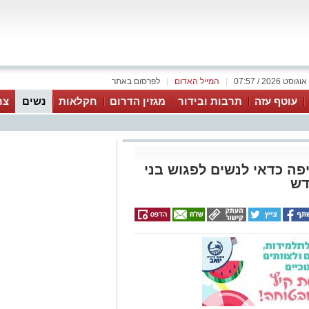
|
המייל האדום
|
לפרסום באתר
עוטף עזה
תרבות ובידור
מגזין הדרום
חקלאות
נשים
צר
פה כדאי לנשים לפגוש בני
דש