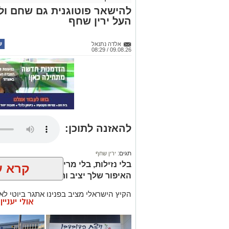
להישאר פוטוגנית גם שחם ול
העל ירין שחף
אלדה נתנאל
09.08.26 / 08:29
להאזנה לתוכן:
תגים:
ירין שחף
בלי נזילות, בלי מריחות ובלי פשרות:
קרא ע
האיפור שלך יציב ורענן גם בימים הכ
הקיץ הישראלי מציב בפנינו אתגר ביוטי לא
אולי יעניי
מהבית מאופרים ומטופחים, מבלי לגלות כע
והמסקרה נמרחת? הלחות הגבוהה והחום ה
וזיעה, ומאיימים להמיס כל לוק. כדי להבין