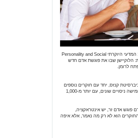
מחקר חדש שפורסם לאחרונה בכתב העת המדעי היוקרתי Personality and Social
תובנה מסקרנת: הלוקיישן שבו את פוגשת אדם חדש
תח לרומן.
יברסיטת קנזס, יחד עם חוקרים נוספים
מאוניברסיטת פרדו באינדיאנה. הוא כלל חמישה ניסויים שונים, עם יותר מ-1,000
ם פוגש אדם זר, יש אינטראקציה,
החוקרים הוא לא רק מה נאמר, אלא איפה