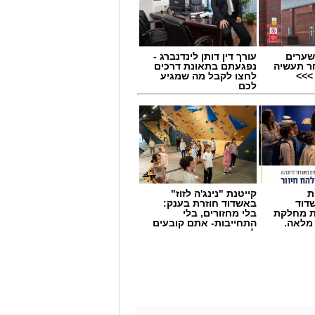
שערים
עורך דין דותן לינדנברג -
ר תעשיה
נפגעתם בתאונת דרכים
>>>
לחצו לקבל מה שמגיע
לכם
ת
קייטנת "נינג'ה לזוז"
דוד
באשדוד חוזרת בענק:
ת מחלקת
בלי מחזורים, בלי
 מלאה.
התחייבות- אתם קובעים
לכמה ואיזה ימים
להירשם!