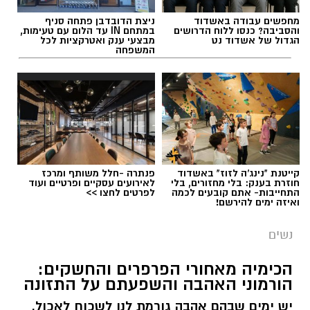
תגים:
ירין שחף
מחפשים עבודה באשדוד
ניצת הדובדבן פתחה סניף
והסביבה? כנסו ללוח הדרושים
במתחם IN עד הלום עם טעימות,
הגדול של אשדוד נט
מבצעי ענק ואטרקציות לכל
הקיץ הישראלי מציב בפנינו אתגר ביוטי לא פשוט
המשפחה
בכל בוקר מחדש: איך יוצאים מהבית מאופרים
ומטופחים, מבלי לגלות כעבור חצי שעה
שהמייק-אפ "נוזל" והמסקרה נמרחת? הלחות
הגבוהה והחום הכבד גורמים לעור להפריש יותר
שומן וזיעה, ומאיימים להמיס כל לוק. כדי להבין איך
מנצחים את מזג האוויר ונשארים רעננים, פנינו
למאפר העל ומנהל בית הספר למקצועות האיפור
קייטנת "נינג'ה לזוז" באשדוד
פנתרה -חלל משותף ומרכז
חוזרת בענק: בלי מחזורים, בלי
לאירועים עסקיים ופרטיים ועוד
והתסרוקות,
ירין שחף
.
התחייבות- אתם קובעים לכמה
לפרטים לחצו >>
ואיזה ימים להירשם!
נשים
הכימיה מאחורי הפרפרים והחשקים:
הורמוני האהבה והשפעתם על התזונה
יש ימים שבהם אהבה גורמת לנו לשכוח לאכול.