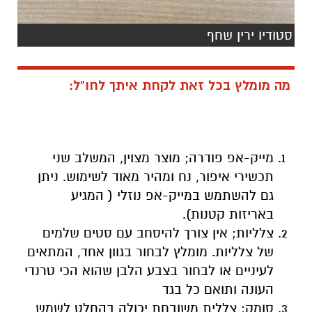
סטודיו ירין שחף
מה מומלץ בכל זאת לקחת איתך לחו”ל:
מייק-אפ פודרה; מוצר מצוין, המשלב שני
תכשירי איפור, נח ומהיר מאוד לשימוש. ניתן
גם להשתמש במייק-אפ נוזלי ( המגיע
באריזות קטנות).
צלליות; אין צורך להיסחב עם סטים שלמים
של צלליות. מומלץ לבחור בגוון אחד, המתאים
לעיניים או לבחור בצבע הלבן שהוא הכי טרנדי
העונה ותואם כל בגד
סומק; צללית משובחת יכולה בהחלט לשמש