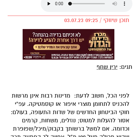
תוכן שיווקי / 09:25 03.07.23
תגים:
ירין שחף
לפני הכל, חשוב לדעת: מדינות רבות אינן מרשות
להכניס לתחומן מוצרי איפור או קוסמטיקה. עפ”י
חוקי הביטחון החדשים של שדות התעופה, בעולם:
אסור להעלות למטוס; נוזלים, משחות, קרמים
וכדומה. אם למשל ברשותך בקבוק/מיכל/שפופרת
שהיא מכילה מעל 100 מ”ל, צפויה לך הפתעה מרה,