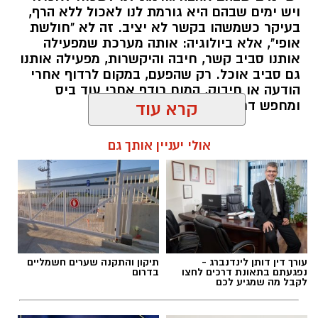
ויש ימים שבהם היא גורמת לנו לאכול ללא הרף,
בעיקר כשמשהו בקשר לא יציב. זה לא "חולשת
אופי", אלא ביולוגיה: אותה מערכת שמפעילה
אותנו סביב קשר, חיבה והיקשרות, מפעילה אותנו
גם סביב אוכל. רק שהפעם, במקום לרדוף אחרי
הודעה או חיבוק, המוח רודף אחרי עוד ביס
ומחפש דרך מהירה להירגע.
קרא עוד
להאזנה לתוכן:
אולי יעניין אותך גם
אלדה נתנאל / 09:38 23.07.26
עורך דין דותן לינדנברג -
תיקון והתקנה שערים חשמליים
נפגעתם בתאונת דרכים לחצו
בדרום
לקבל מה שמגיע לכם