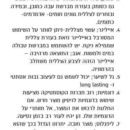
גם כסומק בעזרת מברשת עבה כמובן, ובמידה
ובוחרים לצללית גוונים חומים- אדמדמים-
כתומים.
איילינר; עשוי מצללית-ניתן לוותר על השימוש
המסורבל באייליינר וזאת בעזרת צללית
שממילא ניקח. יש להשתמש במברשת טבולה
במים ולמשוח. אגב; התוצאה מרהיבה –
אייליינר הזהה לצבע הצללית משתלב
בהרמוניה.
גל לשיער; יכול לשמש גם לעיצוב גבות אסתטי
ו- long lasting
דוגמיות; רוב חברות הקוסמטיקה מציעות
שימוש בדוגמיות לניסיון מוצר חדש. אם
החלטת לרכוש את המוצר, אל תוותרי על
הדוגמיות שלו. הן יהיו לעזר רב בזמן נסיעה.
ליפגלוס; מוצר חובה. יתרונו הגדול בכך שהוא