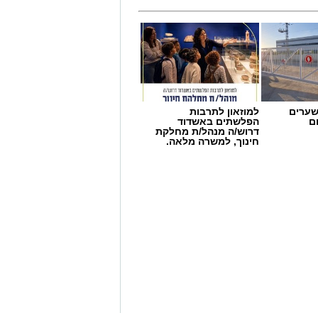
שערים
למוזאון לתרבות
ם
הפלשתים באשדוד
דרוש/ה מנהל/ת מחלקת
חינוך, למשרה מלאה.
 דיאטנית קלינית בשיטת
NLP
ויועצת
אחורי הפרפרים והחשקים, ובעיקר
צילי: המהפך של עונג
, אלא למשהו הרבה יותר עמוק ובסיסי.