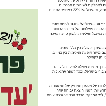
גידול ניכר במספר הפונים לקבלת סיוע מרשויות הרווחה - גידול של כ-800%
יות למוקד 118 ושל 26% בפניות למחלקות לשירותים חברתיים
ולמרכזים לטיפול באלימות במשפחה ומניעתה, וכן גידול של 22% במספר התיקים
עלה כי בשנת 2020 נרצחו 13 נשים על ידי בני זוגן - גידול של 160% לעומת שנת
ות שבהגברת פעילותם של שירותי הרווחה
 במעגל האלימות, למתן סיוע ותמיכה
שיתוף פעולה בין כלל הגופים
מיגור תופעת האלימות בין בני זוג,
ט והן לקהילה.
רך מהירה ויעילה לתיקון הליקויים
יבורי בישראל, ובכך לשפר את איכות
מלדווח על מספרן המדויק של המשפחות
רשויות ירשמו הוצאה גבוהה יותר
 לפי המבקר, הדבר גורם להגברת עומס