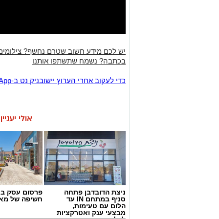
יש לכם מידע חשוב שטרם נחשף? צילומים
בכתבה? נשמח שתשתפו אותנו
‏כדי לעקוב אחרי הערוץ יישובניק נט ב-WhatsApp:‏‏‏
אולי יעניי
ניצת הדובדבן פתחה
פרסום עסק בא
סניף במתחם IN עד
חשיפה של מאו
הלום עם טעימות,
מבצעי ענק ואטרקציות