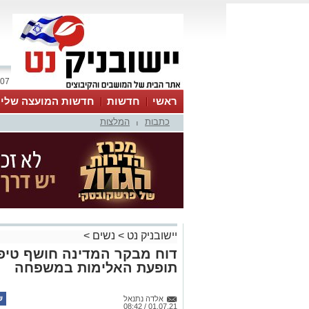
07 אוגוסט 2026 / 13:48
ראשי
חדשות
חדשות המועצה שלי
כתבות
המלצות
אינדקס עסקים
לוח
טיפים והמלצות
|
יישובניק נט
>
נשים
>
דוח מבקר המדינה חושף טיפו
תופעת האלימות במשפחה
אלדה נתנאל
01.07.21 / 08:42