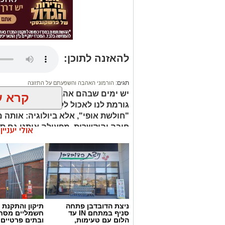
להאזנה לתוכן:
תגים:
הורמוני האהבה והשפעתם על התזונה
יש ימים שבהם אהבה גורמת לנו לשכו
קרא ע
גורמת לנו לאכול ללא הרף, בעיקר כש
"חולשת אופי", אלא ביולוגיה: אותה
חיבה והיקשרות, מפעילה אותנו גם ס
אולי יעניי
לרדוף אחרי הודעה או חיבוק, המוח ר
מהירה להירגע.
ניצת הדובדבן פתחה
תיקון והתקנת 
סניף במתחם IN עד
חשמליים מסח
הלום עם טעימות,
ובתים פרטיים 