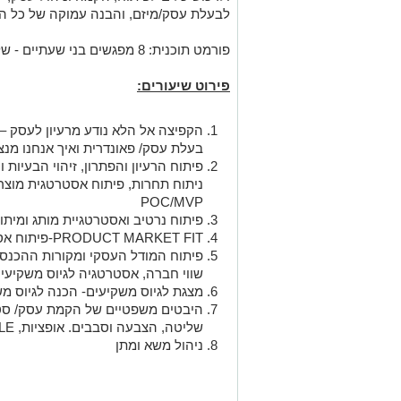
לבעלת עסק/מיזם, והבנה עמוקה של כל ה
פורמט תוכנית: 8 מפגשים בני שעתיים - של שיעורים פרונטליים או בזום.
פירוט שיעורים:
הקפיצה אל הלא נודע מרעיון לעסק –
בעלת עסק/ פאונדרית ואיך אנחנו מנ
פיתוח הרעיון והפתרון, זיהוי הבעיות 
ניתוח תחרות, פיתוח אסטרטגית מוצר/ 
POC/MVP
פיתוח נרטיב ואסטרטגיית מותג ומיתוג
PRODUCT MARKET FIT-פיתוח אסטרטגיית חדירה לשוק
פיתוח המודל העסקי ומקורות ההכנסות
שווי חברה, אסטרטגיה לגיוס משקיעים ו
מצגת לגיוס משקיעים- הכנה לגיוס מ
היבטים משפטיים של הקמת עסק/ סטא
שליטה, הצבעה וסבבים. אופציות, CAP TABLE תקנון חברה, זכויות הצבעה.
ניהול משא ומתן