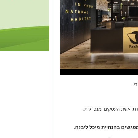
די.
דת, אשת העסקים ומנכ״לית.