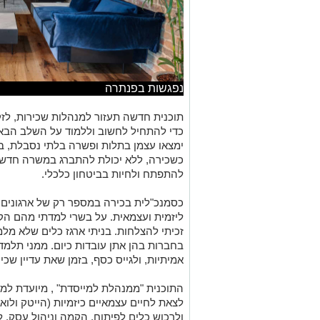
נפגשות בפנתרה
תוכנית חדשה תעזור למנהלות שכירות, לז
כדי להתחיל לחשוב וללמוד על השלב הבא ב
ימצאו עצמן בתלות ופשרה בלתי נסבלת, ב
כשכירה, ללא יכולת להתברג במשרה חדשה
להתפתח ולחיות בביטחון כלכלי.
כסמנכ"לית בכירה במספר רק של ארגונים
ליזמית ועצמאית. על בשרי למדתי מהם הקש
זכיתי להצלחות. בניתי ארגז כלים שלא מ
בחברות בהן אתן עובדות כיום. ממני תלמד
אמיתיות, ולגייס כסף, בזמן שאת עדיין שכי
התוכנית "ממנהלת למייסדת" , מיועדת למנ
לצאת לחיים עצמאיים כיזמיות (הייטק ולו
ולרכוש כלים לפיתוח, הקמה וניהול עסק, ל