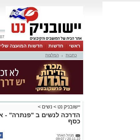
07 אוגוסט 2026 / 09:39
ראשי
חדשות
חדשות המועצה שלי
כתבות
המלצות
אינדקס עסקים
לוח
טיפים והמלצות
|
יישובניק נט
>
נשים
>
הדרכה לנשים ב "פנתרה" - א
כסף
מנהל האתר
20.11.22 / 09:07