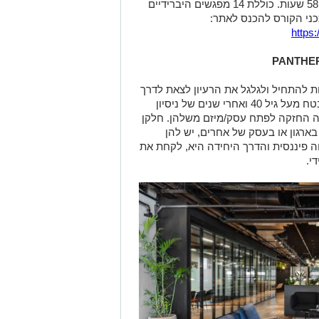
תחילת קורס ב 27/11/2022 - התוכנית בת 58 שעות. כוללת 14 מפגשים היברידיים
תכני הקורס להכנס לאתר:
https
PANTHE
לות להתחיל ולגלגל את הרעיון לצאת לדרך
עצמאית. אחרי שנים כמנהלות בארגונים, בטח מעל גיל 40 ואחרי שנים של ניסיון
 החזקה לפתח עסק/מיזם משלהן. חלקן
בארגון או בעסק של אחרים, יש להן
פיננסית והדרך היחידה היא, לקחת את
די.