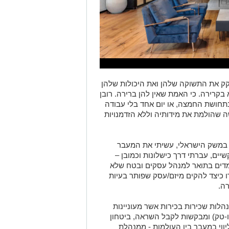
קק את התשוקה שלהן ואת היכולות שלהן
קרירה. כי האמת שאין להן ברירה. רובן
תחושת החמצה, או יום אחד בלי עבודה
 שהולמת את מידותיה וללא הזדמנויות
 במשק הישראלי, עשיתי את המעבר
יים, עברתי דרך כישלונות וכמובן –
למדים בתואר למנהל עסקים ובטח שלא
ו כיצד להקים מיזם/עסק שפותר בעיות
רה.
הלות שכירות בכירות אשר מעוניינות
או-טק) ומבקשות לקבל השראה, ביטחון
יווי במעבר בין העולמות - ממנהלת