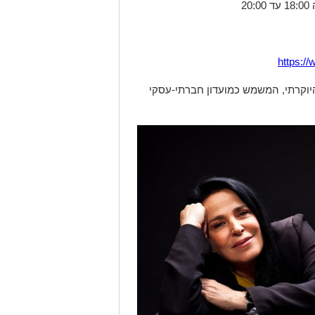
https:/
גשים יתקיימו במתחם PANTHERA היוקרתי, המשמש כמועדון חברתי-עסקי