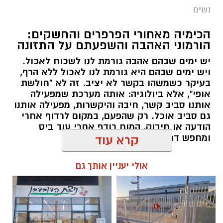
נשים
הכימיה מאחורי הפרפרים והחשקים:
הורמוני האהבה והשפעתם על התזונה
יש ימים שבהם אהבה גורמת לנו לשכוח לאכול.
ויש ימים שבהם היא גורמת לנו לאכול ללא הרף,
בעיקר כשמשהו בקשר לא יציב. זה לא "חולשת
אופי", אלא ביולוגיה: אותה מערכת שמפעילה
אותנו סביב קשר, חיבה והיקשרות, מפעילה אותנו
גם סביב אוכל. רק שהפעם, במקום לרדוף אחרי
הודעה או חיבוק, המוח רודף אחרי עוד ביס
ומחפש דרך מהירה להירגע.
קרא עוד
להאזנה לתוכן:
אולי יעניין אותך גם
אלדה נתנאל / 09:38 23.07.26