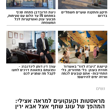
תיקון והתקנה שערים חשמליים
ניצת הדובדבן פתחה סניף
בדרום
במתחם IN עד הלום עם טעימות,
מבצעי ענק ואטרקציות לכל
המשפחה
תגים:
הורמוני האהבה והשפעתם על התזונה
קייטנת "נינג'ה לזוז" באשדוד
עורך דין דותן לינדנברג -
חוזרת בענק: בלי מחזורים, בלי
נפגעתם בתאונת דרכים לחצו
התחייבות- אתם קובעים לכמה
לקבל מה שמגיע לכם
ואיזה ימים להירשם!
נשים
מראסטות וקעקועים למראה אצילי:
המהפך של עונג שחף אצל אבא ירין