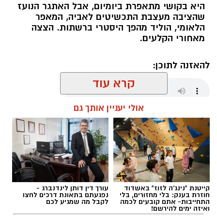
היא בקושי מתאפרת ביומיום, אבל האתגר הנועז
שהציבה מעצבת התכשיטים לאביה, המאפר
צילום יחצ
הלאומי, הוליד מהפך היסטרי ברשתות. הצצה
מאחורי הקלעים.
לכבוד טו באב ביקשנו מ
ורוניקה מייזלר, דיאטנית
קלינית בשיטת
NLP
ויועצת לחברת הרבלייף,
להאזנה לתוכן:
לעשות סדר בכימיה שמאחורי הפרפרים והחשקים,
קרא עוד
ובעיקר להבין למה לפעמים אנחנו לא רעבים
לאוכל, אלא למשהו הרבה יותר עמוק ובסיסי.
אולי יעניין אותך גם
אלדה נתנאל / 09:19 08.07.26
קייטנת "נינג'ה לזוז" באשדוד
עורך דין דותן לינדנברג -
תגים:
המהפך של עונג שחף אצל אבא ירין
חוזרת בענק: בלי מחזורים, בלי
נפגעתם בתאונת דרכים לחצו
התחייבות- אתם קובעים לכמה
לקבל מה שמגיע לכם
ואיזה ימים להירשם!