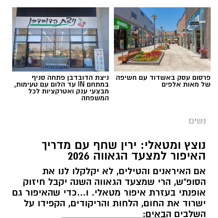
פרסום עסק באשדוד עם חשיפה
ניצת הדובדבן פתחה סניף
אוקסיטוצין
של מאות אלפים
במתחם IN עד הלום עם טעימות,
מבצעי ענק ואטרקציות לכל
המשפחה
אוקסיטוצין מכונה לעיתים "הורמון האהבה" אבל
נשים
בפועל הוא בעיקר הורמון של ביטחון, רוגע ושייכות.
הוא משתחרר במצבים של קרבה, מגע, חיבור רגשי
נוצץ ומטאלי: ירין שחף עם מדריך
דוגמנית של אבא, עונג שחף באיפור של ירין שחף,
ועוזר לגוף להירגע ולהוריד דריכות.
האיפור למצעד הגאווה 2026
צילום גיא יצחק
אם האיראנים והטילים, לא יקלקלו לנו את
הסופ"ש, הרי שמצעד הגאווה השנה יקבל חיזוק
אופנתי בעזרת איפור מטאלי. ו...כדי שהאיפור גם
אם יצא לכם להסתובב לאחרונה בתל אביב
ישרוד את החום, הלחות והריקודים, הקפידו על
השלבים הבאים:
ונתקלתם במבט מגנט שהחזיר אתכם שוב ושוב