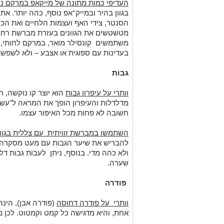
העדיפי כמות מתונה של מייקאפ במרקם נו
בגוון בהיר ובמייק־אפ נוסף, כהה יותר. א
הסנטר, צידי האף ועצמות הלחיים ואת הכה
מטשטשים את הגוונים בעזרת מברשת רחבה
משתמשים קונסילר מואר, במרקם לחותי, שי
בעדינות עם ספוגית או אצבע – ולא לשפשף
גבות
וותרי על עיפרון גבות
הוא יוצר קו נוקשה, 
מדלדלות והעיפרון הופך את המראה ל"עשוי
חשובה לא פחות מכל האיפור עצמו.
השתמשו במברשת זוויתית עם צללית בגוון
להבריש את שיער הגבות עם מעט מסקרה. .
ולא כהה מדי. בנוסף, ניתן לעבות גבות דל
שערה.
פודרה
וותרי על פודרה דחוסה
(פודרה אבן), הינ
אחת, והיא מדגישה כל קמט וקמטוט. לכן מ