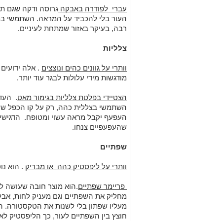
עברי לפודרה באבקה
גרוסה ודקה שגם תק
העור בלי להכביד על המראה. השתמשי במ
רבה, בעיקר באזור שמתחת לעיניים.
צלליות
וותרי על גוונים כהים ונוצצים
. אלה ידועים 
מודגשות מידי עלולות לבגר עוד יותר.
הצטיידי בפלטת צלליות בגימור מאט
. העדי
השתמשי בצללית כהה, רק על קו הכפל של
העפעף יקבל מראה עשוי ומטופח. הדגישי את
שהעפעפיים צנחו.
שפתיים
וותרי על ליפסטיק כהה או מבריק
. הוא נו
פריימר שפתיים
.הוא מוצר חובה שעושה ל
מחליק את השפתיים וגם מעניק לחות, אבל לא
מעליו שפתון בלי לשנות את הטקסטורה. 
חוצץ בין השפתיים לעור, כך הליפסטיק לא