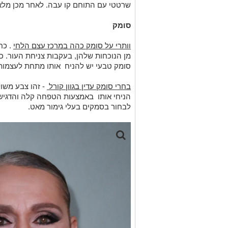
שרטטי עם התוחם קו עבה. לאחר מכן מלא
סומק
וותרי על סומק כהה במרכז עצם הלחי
. כח
מן הנוכחות שלהן, בעקבות צניחת העור. כ
סומק טבעי יש להניח אותו מתחת לעצמות 
בחרי סומק עדין בגוון קורל
- זהו צבע משול
הניחי אותו באמצעות הטפחה קלה והדגיש 
לבחור בסמקים בעלי גימור מאט.