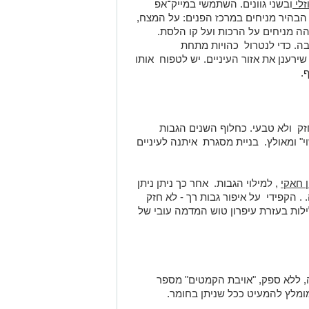
זלי
ובשני גוונים. השתמשי במייק־אפ
ת הבהיר מניחים במרכז הפנים: על המצח,
ה מניחים על הרכות ועל קו הלסת.
. כדי לנטרול כהויות מתחת
רענן את אזור העיניים. יש לטפוח אותו
.
חזק ולא טבעי. כחלוף השנים הגבות
" ומאולץ. בניית מסגרת איתנה לעיניים
 חאקי
, למילוי הגבות. אחר כך ניתן ניתן
 הקפידי על איפור גבות רך - לא חזק
ילות בעזרת עיפרון טוש המדמה עובי של
ה, ללא ספק, "אויבת הקמטים" מספר
ומלץ להמעיט ככל שניתן בחומר.