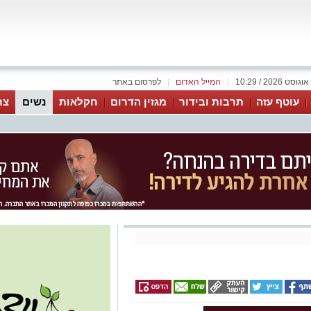
|
המייל האדום
|
לפרסום באתר
עוטף עזה
תרבות ובידור
מגזין הדרום
חקלאות
נשים
צר