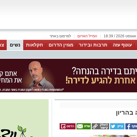
|
המייל האדום
|
לפרסום באתר
עוטף עזה
תרבות ובידור
מגזין הדרום
חקלאות
נשים
צר
בהריון