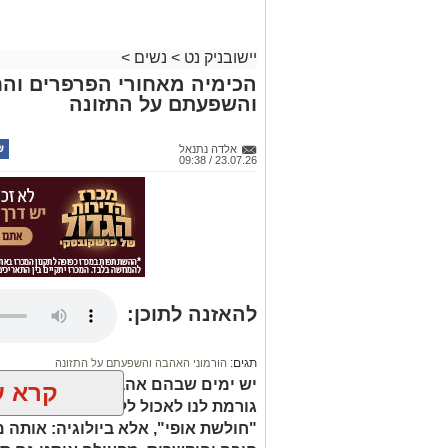
יישובניק נט
>
נשים
>
הכימיה מאחורי הפרפרים וה
והשפעתם על התזונה
אלדה נתנאל
23.07.26 / 09:38
להאזנה לתוכן:
תגים:
הורמוני האהבה והשפעתם על התזונה
יש ימים שבהם אהבה גורמת לנו לשכו
קרא ע
גורמת לנו לאכול ללא הרף, בעיקר כש
"חולשת אופי", אלא ביולוגיה: אותה