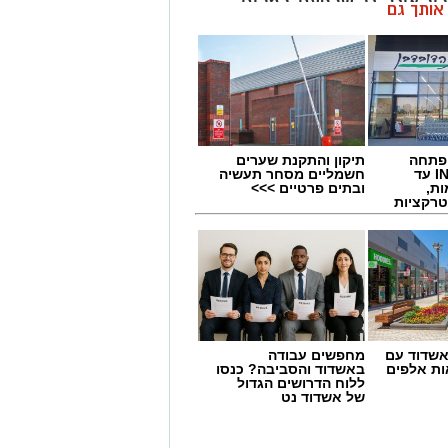
ביב אוכל. רק שהפעם, במקום
ן אותך גם
ודף אחרי עוד ביס ומחפש דרך
 פתחה
תיקון והתקנת שערים
סניף במתחם IN עד
חשמליים מסחר תעשיה
ות,
ובתים פרטיים >>>
טרקציות
שדוד עם
מחפשים עבודה
ת אלפים
באשדוד והסביבה? כנסו
ללוח הדרושים הגדול
של אשדוד נט