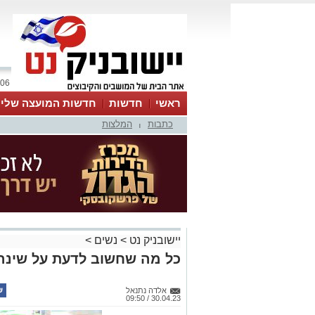
06 אוגוסט 2026 / 18:39
ראשי
חדשות
חדשות המועצה שלי
כתבות
המלצות
אינדקס עסקים
לוח
טיפים והמלצות
|
יישובניק נט
>
נשים
>
כל מה שחשוב לדעת על שינה 
אלדה נתנאל
30.04.23 / 09:50