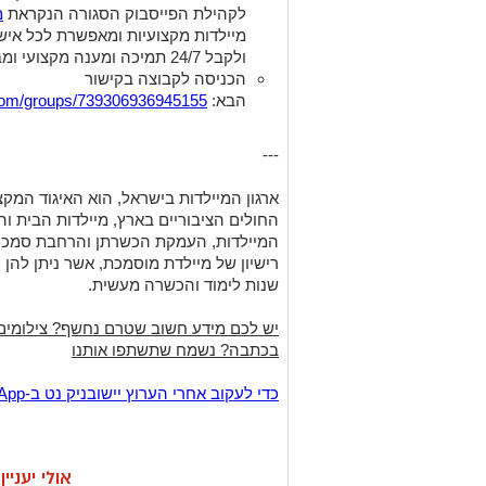
לקהילת הפייסבוק הסגורה הנקראת
מ
מיילדות מקצועיות ומאפשרת לכל אישה
ולקבל 24/7 תמיכה ומענה מקצועי ומבוסס ראיות.
הכניסה לקבוצה בקישור
הבא:
com/groups/739306936945155
---
החולים הציבוריים בארץ, מיילדות הבית וה
המיילדות, העמקת הכשרתן והרחבת סמכויו
רישיון של מיילדת מוסמכת, אשר ניתן להן
שנות לימוד והכשרה מעשית.
יש לכם מידע חשוב שטרם נחשף? צילומים
בכתבה? נשמח שתשתפו אותנו
‏כדי לעקוב אחרי הערוץ יישובניק נט ב-WhatsApp:‏‏‏
אולי יעניי