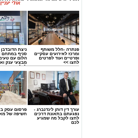
חיבה והיקשרות, מפעילה אותנו גם ס
אולי יעניי
לרדוף אחרי הודעה או חיבוק, המוח ר
מהירה להירגע.
פנתרה -חלל משותף
ניצת הדובדבן
ומרכז לאירועים עסקיים
ופרטיים ועוד לפרטים
הלום עם טעימ
לחצו >>
מבצעי ענק וא
לכל המשפחה
עורך דין דותן לינדנברג -
פרסום עסק בא
נפגעתם בתאונת דרכים
חשיפה של מאו
לחצו לקבל מה שמגיע
לכם