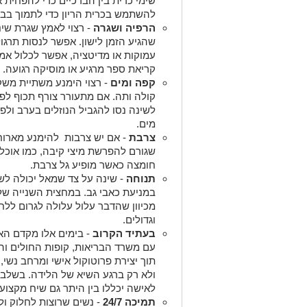
שימי כרית בין הברכיים כדי להפחית
להשתמש בכרית הריון כדי לתמוך בבט
הרפיה ושגרה
- רצוי לאמץ שגרת שינ
שהגיע הזמן לישון. אפשר לנסות תרגו
קריאת ספר מרגיע או מוסיקה רגועה.
קפה ומים
- רצוי הימנע משתיית משק
קולה ותה. אם מתעורר צורף תכוף לפ
לשינה נסו להגביל הנוזלים בערב ולפנ
מים.
צרבת
- אם יש צרבות להימנע מארוחו
שגורם להפרשת מיצי קיבה, כמו אוכל 
חומצה כאשר מופיע גל צרבת.
תנוחה
- שינה על צד שמאל יכולה לש
במניעת כאבי גב. במחצית השנייה של 
מכיוון שהדבר עלול עלולה לגרום ללח
וגדולים.
בעתיד הקרוב
- בימים אלו מקדם הארג
עם משרד הבריאות, קופות החולים והאי
תוך יצירת פרוטוקול אישי ומרחב נשי,
ולא רק ברגע השיא של הלידה. בשלב 
לאישה יכללו בין היתר גם שיח מקצועי
תמיכה 24/7
-
נשים
שרוצות לחלוק ול