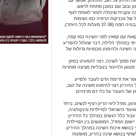
 את הלחץ על הגב התחתון. אפשר גם
ן ובגב וגם כמובן מתחת לראש.
ה עקבית שיכולה לעזור לאותת לגוף
ל של טכניקות הרפיה כמו נשימות
עמוקות או מדיטציה, אפשר לכלול אמבטיה חמה (37-38 מעלות לכל היותר),
אות עם קפאין לפני השינה כמו קפה,
יפי במהלך הלילה, דבר שעלול להפריע
י השינה ולהימנע מכמויות גדולות של
ת סמוך לשינה, רצוי להמעיט במזון
מטוגן ולהיעזר בטבליות מציצה סותרות
פר את זרימת הדם לעובר ולסייע
ההיריון רצוי להימנע משינה על הגב,
ץ של העובר על כלי דם מרכזיים
ון, מודל ליווי הריון רציף ל
נשים
, ביחד
גוד הישראלי למיילדות וגינקולוגיה,
 עבור כלל ה
נשים
במהלך כל ההיריון
יישום המודל, המפגשים בין המיילדת
 בנושא איכות השינה במהלך ההיריון.
שתף בנושא שינה בהריון, מוזמנות