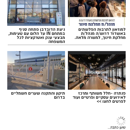
למוזאון לתרבות הפלשתים
ניצת הדובדבן פתחה סניף
תגים:
המהפך של עונג שחף אצל אבא ירין
באשדוד דרוש/ה מנהל/ת
במתחם IN עד הלום עם טעימות,
מחלקת חינוך, למשרה מלאה.
מבצעי ענק ואטרקציות לכל
המשפחה
פנתרה -חלל משותף ומרכז
תיקון והתקנה שערים חשמליים
אוקסיטוצין
לאירועים עסקיים ופרטיים ועוד
בדרום
לפרטים לחצו >>
אוקסיטוצין מכונה לעיתים "הורמון האהבה" אבל