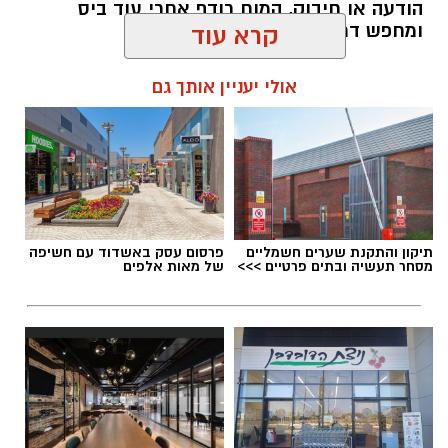
הודעה או חיבוק, המוח רודף אחרי עוד ביס
ומחפש דרך מהירה להירגע.
קרא עוד
להאזנה לתוכן:
אולי יעניין אותך גם
אלדה נתנאל / 09:38 23.07.26
תיקון והתקנת שערים חשמליים
פרסום עסק באשדוד עם חשיפה
מסחר תעשיה ובתים פרטיים >>>
של מאות אלפים
תגים:
הורמוני האהבה והשפעתם על התזונה