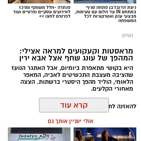
ניצת הדובדבן פתחה סניף
פנתרה -חלל משותף ומרכז
במתחם IN עד הלום עם טעימות,
לאירועים עסקיים ופרטיים ועוד
מבצעי ענק ואטרקציות לכל
לפרטים לחצו >>
המשפחה
נשים
מראסטות וקעקועים למראה אצילי:
המהפך של עונג שחף אצל אבא ירין
היא בקושי מתאפרת ביומיום, אבל האתגר הנועז
שהציבה מעצבת התכשיטים לאביה, המאפר
צילום יחצ
הלאומי, הוליד מהפך היסטרי ברשתות. הצצה
מאחורי הקלעים.
לכבוד טו באב ביקשנו מ
ורוניקה מייזלר, דיאטנית
קלינית בשיטת
NLP
ויועצת לחברת הרבלייף,
להאזנה לתוכן:
לעשות סדר בכימיה שמאחורי הפרפרים והחשקים,
קרא עוד
ובעיקר להבין למה לפעמים אנחנו לא רעבים
לאוכל, אלא למשהו הרבה יותר עמוק ובסיסי.
אולי יעניין אותך גם
אלדה נתנאל / 09:19 08.07.26