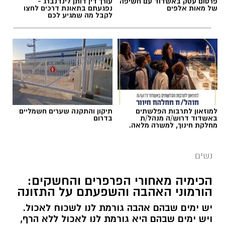
פרסום עסק באשדוד עם חשיפה
עורך דין דותן לינדנברג -
של מאות אלפים
נפגעתם בתאונת דרכים לחצו
לקבל מה שמגיע לכם
הקיץ הישראלי מציב בפנינו אתגר ביוטי לא פשוט
בכל בוקר מחדש: איך יוצאים מהבית מאופרים
ומטופחים, מבלי לגלות כעבור חצי שעה
שהמייק-אפ "נוזל" והמסקרה נמרחת? הלחות
הגבוהה והחום הכבד גורמים לעור להפריש יותר
שומן וזיעה, ומאיימים להמיס כל לוק. כדי להבין איך
מנצחים את מזג האוויר ונשארים רעננים, פנינו
למאפר העל ומנהל בית הספר למקצועות האיפור
למוזאון לתרבות הפלשתים
תיקון והתקנה שערים חשמליים
באשדוד דרוש/ה מנהל/ת
בדרום
והתסרוקות,
ירין שחף
.
מחלקת חינוך, למשרה מלאה.
נשים
הכימיה מאחורי הפרפרים והחשקים:
הורמוני האהבה והשפעתם על התזונה
יש ימים שבהם אהבה גורמת לנו לשכוח לאכול.
ויש ימים שבהם היא גורמת לנו לאכול ללא הרף,