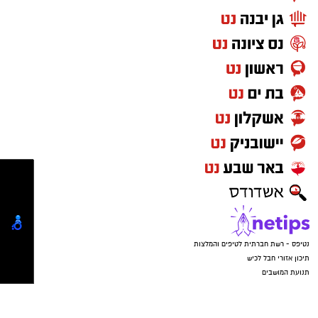
אוקסיטוצין
רוצה שהאיפור לא יזוז? אל תוותרי על פריימר.
אוקסיטוצין מכונה לעיתים "הורמון האהבה" אבל
הטיפ המקצועי:
"אין צורך למרוח פריימר על
בפועל הוא בעיקר הורמון של ביטחון, רוגע ושייכות.
כל הפנים", מבהיר שחף. "התמקדו אך ורק
הוא משתחרר במצבים של קרבה, מגע, חיבור רגשי
באזור ה-T (מצח, אף וסנטר) ובמקומות
ועוזר לגוף להירגע ולהוריד דריכות.
שנוטים להבריק או להזיע. פריימר ייעודי בעל
אפקט מאט (Matte) יסגור נקבוביות וימנע
מהשומן הטבעי לפרק את המייק-אפ".
מייק-אפ: קלילות היא שם המשחק
זה הזמן לאפסן את המייק-אפים הכבדים והמכסים
של החורף.
נטיפס - רשת חברתית לטיפים והמלצות
תיכון אזורי חבל לכיש
תנועת המושבים
הבחירה הנכונה:
העדיפו מייק-אפ נוזלי, נטול
נטיפס - רשת חברתית לטיפים והמלצות