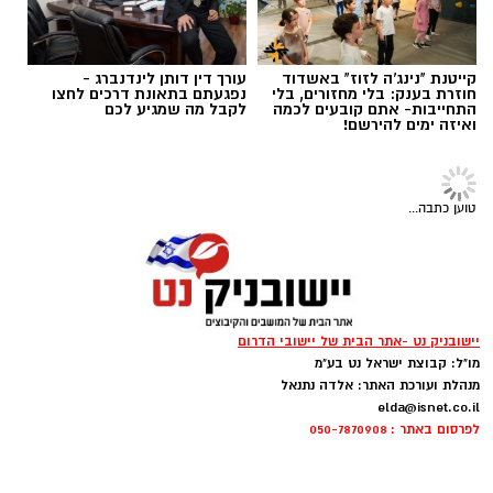
איפור ירין שחף, צילום בן לאון
לפניכם המדריך המקצועי של שחף לאיפור קיץ
עמיד, קליל ולא מתפשר.
קייטנת "נינג'ה לזוז" באשדוד
עורך דין דותן לינדנברג -
חוזרת בענק: בלי מחזורים, בלי
נפגעתם בתאונת דרכים לחצו
התחייבות- אתם קובעים לכמה
לקבל מה שמגיע לכם
ואיזה ימים להירשם!
טוען כתבה...
צילום יחצ
יישובניק נט -אתר הבית של יישובי הדרום
מו"ל: קבוצת ישראל נט בע"מ
לכבוד טו באב ביקשנו מ
ורוניקה מייזלר, דיאטנית
מנהלת ועורכת האתר: אלדה נתנאל
elda@isnet.co.il
קלינית בשיטת
NLP
ויועצת לחברת הרבלייף,
לפרסום באתר : 050-7870908
לעשות סדר בכימיה שמאחורי הפרפרים והחשקים,