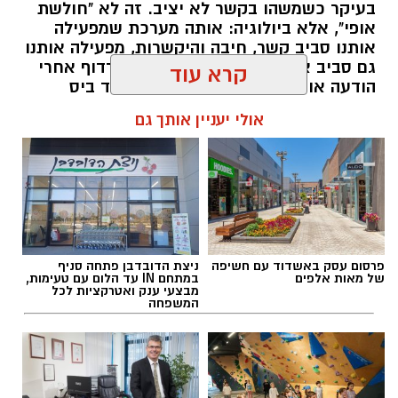
בעיקר כשמשהו בקשר לא יציב. זה לא "חולשת
אופי", אלא ביולוגיה: אותה מערכת שמפעילה
אותנו סביב קשר, חיבה והיקשרות, מפעילה אותנו
גם סביב אוכל. רק שהפעם, במקום לרדוף אחרי
הודעה או חיבוק, המוח רודף אחרי עוד ביס
ומחפש דרך מהירה להירגע.
קרא עוד
להאזנה לתוכן:
אולי יעניין אותך גם
אלדה נתנאל / 09:38 23.07.26
פרסום עסק באשדוד עם חשיפה
ניצת הדובדבן פתחה סניף
של מאות אלפים
במתחם IN עד הלום עם טעימות,
מבצעי ענק ואטרקציות לכל
המשפחה
תגים:
הורמוני האהבה והשפעתם על התזונה