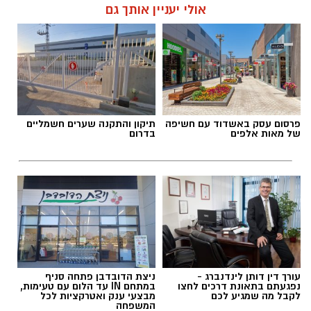
קרא עוד
ובעיקר להבין למה לפעמים אנחנו לא רעבים
לאוכל, אלא למשהו הרבה יותר עמוק ובסיסי.
אולי יעניין אותך גם
אלדה נתנאל / 09:19 08.07.26
פרסום עסק באשדוד עם חשיפה
תיקון והתקנה שערים חשמליים
תגים:
המהפך של עונג שחף אצל אבא ירין
של מאות אלפים
בדרום
אוקסיטוצין
עורך דין דותן לינדנברג -
ניצת הדובדבן פתחה סניף