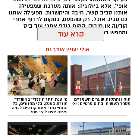
אופי", אלא ביולוגיה: אותה מערכת שמפעילה
אותנו סביב קשר, חיבה והיקשרות, מפעילה אותנו
גם סביב אוכל. רק שהפעם, במקום לרדוף אחרי
הודעה או חיבוק, המוח רודף אחרי עוד ביס
ומחפש דרך מהירה להירגע.
קרא עוד
להאזנה לתוכן:
אולי יעניין אותך גם
אלדה נתנאל / 09:38 23.07.26
תיקון והתקנת שערים חשמליים
קייטנת "נינג'ה לזוז" באשדוד
מסחר תעשיה ובתים פרטיים >>>
חוזרת בענק: בלי מחזורים, בלי
התחייבות- אתם קובעים לכמה
ואיזה ימים להירשם!
תגים:
הורמוני האהבה והשפעתם על התזונה