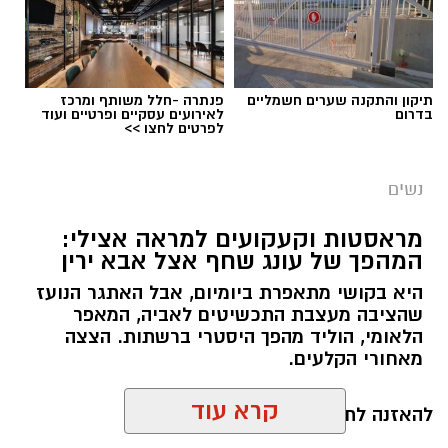
תיקון והתקנה שערים חשמליים
פנתרה -חלל משותף ומרכז
בדרום
לאירועים עסקיים ופרטיים ועוד
לפרטים לחצו >>
נשים
מראסטות וקעקועים למראה אצילי:
המהפך של עונג שחף אצל אבא ירין
היא בקושי מתאפרת ביומיום, אבל האתגר הנועז
שהציבה מעצבת התכשיטים לאביה, המאפר
צילום יחצ
הלאומי, הוליד מהפך היסטרי ברשתות. הצצה
מאחורי הקלעים.
לכבוד טו באב ביקשנו מ
ורוניקה מייזלר, דיאטנית
קלינית בשיטת
NLP
ויועצת לחברת הרבלייף,
להאזנה לתוכן:
לעשות סדר בכימיה שמאחורי הפרפרים והחשקים,