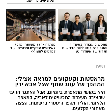
ואיזה ימים להירשם!
תגים:
הורמוני האהבה והשפעתם על התזונה
מחפשים עבודה באשדוד
פנתרה -חלל משותף ומרכז
והסביבה? כנסו ללוח הדרושים
לאירועים עסקיים ופרטיים ועוד
הגדול של אשדוד נט
לפרטים לחצו >>
נשים
מראסטות וקעקועים למראה אצילי:
המהפך של עונג שחף אצל אבא ירין
היא בקושי מתאפרת ביומיום, אבל האתגר הנועז
שהציבה מעצבת התכשיטים לאביה, המאפר
צילום יחצ
הלאומי, הוליד מהפך היסטרי ברשתות. הצצה
מאחורי הקלעים.