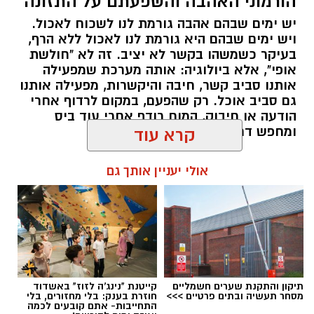
הורמוני האהבה והשפעתם על התזונה
יש ימים שבהם אהבה גורמת לנו לשכוח לאכול.
ויש ימים שבהם היא גורמת לנו לאכול ללא הרף,
בעיקר כשמשהו בקשר לא יציב. זה לא "חולשת
אופי", אלא ביולוגיה: אותה מערכת שמפעילה
אותנו סביב קשר, חיבה והיקשרות, מפעילה אותנו
גם סביב אוכל. רק שהפעם, במקום לרדוף אחרי
הודעה או חיבוק, המוח רודף אחרי עוד ביס
ומחפש דרך מהירה להירגע.
קרא עוד
להאזנה לתוכן:
אולי יעניין אותך גם
אלדה נתנאל / 09:38 23.07.26
תיקון והתקנת שערים חשמליים
קייטנת "נינג'ה לזוז" באשדוד
מסחר תעשיה ובתים פרטיים >>>
חוזרת בענק: בלי מחזורים, בלי
התחייבות- אתם קובעים לכמה