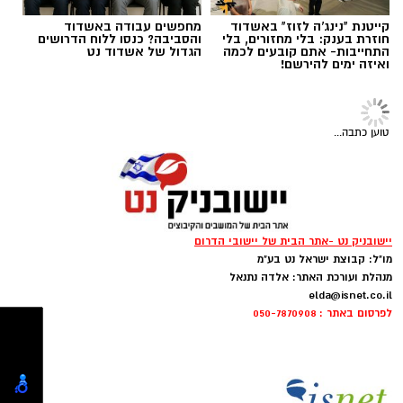
קייטנת "נינג'ה לזוז" באשדוד
מחפשים עבודה באשדוד
אוקסיטוצין
חוזרת בענק: בלי מחזורים, בלי
והסביבה? כנסו ללוח הדרושים
התחייבות- אתם קובעים לכמה
הגדול של אשדוד נט
ואיזה ימים להירשם!
אוקסיטוצין מכונה לעיתים "הורמון האהבה" אבל
בפועל הוא בעיקר הורמון של ביטחון, רוגע ושייכות.
הוא משתחרר במצבים של קרבה, מגע, חיבור רגשי
טוען כתבה...
דוגמנית של אבא, עונג שחף באיפור של ירין שחף,
ועוזר לגוף להירגע ולהוריד דריכות.
צילום גיא יצחק
יישובניק נט -אתר הבית של יישובי הדרום
אם יצא לכם להסתובב לאחרונה בתל אביב
מו"ל: קבוצת ישראל נט בע"מ
ונתקלתם במבט מגנט שהחזיר אתכם שוב ושוב
מנהלת ועורכת האתר: אלדה נתנאל
elda@isnet.co.il
לאותו כיוון, רוב הסיכויים שפגשתם את עונג שחף.
לפרסום באתר : 050-7870908
בת 27, מעצבת תכשיטים מוכשרת, ואישיות שפשוט
בלתי אפשרי לפספס בנוף המקומי
.