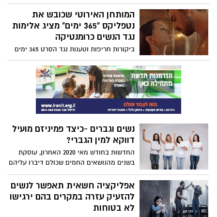
לכמה דקות, עד הגעה למקום עבודה, או בזמן
הקניות, או במהלך מפגשים מסוימים. לפעמים
המותחן האירוטי שכובש את
אנחנו צריכים להישאר עם המסכה על הפנים
נטפליקס "365 ימים" מציג אלימות
כל היום, 8-9 שעות, ואנחנו לא רגילים לזה...
נגד הנשים כרומנטיקה
ביקורות חריפות וטענות נגד הסרט 365 ימים
שסוערות, חיוביות ושליליות, מסביב לעולם
מדובר בסרט של סצנות ארוטיות פנטזיות
מיניות אלימות כשאלימות נגד נשים מוצגת
בקונטקסט הלא נכון – כשהיא מוצגת
כרומנטיקה, כאהבה.
נשים וגברים -כיצד פמיניזם מועיל
דווקא למין הגברי?
החדשות בחודש מאי 2020 האחרון, עוסקת
בשנים מהנושאים החמים שכולם דיברו עליהם
– רצח נשים ומחאת המכנסיים הקצרים של
תלמידות בתי ספר. הפער בין השניים ובין
אפליקציה חשאית תאפשר לנשים
החשיבות שלהם הוא אדיר, אך יש להם מכנות
להזעיק עזרה במקרים בהם ירגישו
משותפים מאוד ברורים, שהם יחס לנשים,
לא בטוחות
שוויון מגדרי ופמיניזם. הסרטון הבא מציג את