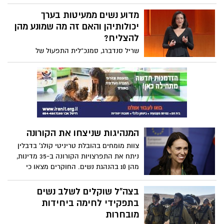
מספר טיפים ועצות שכדאי לאמץ, לפחות
מדוע נשים ממעיטות בערך
בפעם הראשונה:
יכולותיהן והאם זה מה שמונע מהן
להצליח?
שריל סנדברג, סמנכ"לית התפעול של
פייסבוק, בוחנת מדוע אחוז קטן יותר של
נשים מגברים מגיע לפסגת ההצלחה,היא
שואלת כיצד נתקן זאת? איך נשנה את
המספרים בפסגה? איך ניצור את השינוי הזה?
היא אומרת שהשארת נשים בשוק העבודה
הוא תנאי הכרחי ומציעה 3 עצות רבות-עוצמה
לנשים ששואפות להגיע למשרה ניהולית
המנהיגות שניצחו את הקורונה
בכירה
צוות מומחים בהובלת טריניטי קולג' בדבלין
ניתח את התפרצויות הקורונה ב-35 מדינות,
מהן 10 בהנהגת נשים. החוקרים מצאו כי
במדינות בהן הנהגת גברים היו כמעט פי
חמישה מקרי מוות מקורונה בהשוואה
בצה"ל שוקלים לשלב נשים
למדינות בהנהגת נשים. לפי תוצאות המחקר,
בתפקידי לחימה ביחידות
מדינות בהנהגת נשים שיטחו את עקומת
מובחרות
המגיפה באופן יעיל ומהיר