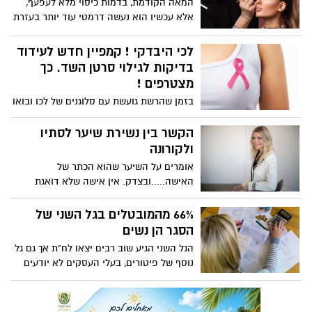
המאה הקודמת, בדמות כיסוי מלא לעפעף,
אלא עכשיו הוא נעשה דרמטי עוד יותר בעזרת
סיומת שפיצית.
לכי היבדקי ! קמפיין חדש לעידוד
בדיקות לגילוי סרטן השד. כך
מצטרפים !
בזמן שהרשת גועשת עם סלוגנים של לכו ובואו
יש אנשים שמתעסקים בקידום נושאים
חשובים באמת, לרגל חודש המודעות לסרטן
הקשר בין נשירת שיער לסתיו
השד החליט גיל אוקנין מנהל מחלקת
ולקורונה
הדיגיטלי ב'גלאי תקושרת' להוביל מהלך
אומרים על השיער שהוא הכתר של
לקידום מודעות הבדיקות המוקדמות לגילוי
האישה.....ובצדק. אין אישה שלא דואגת
סרטן השד
לטפל ולטפח את השיער ואחד הדברים
שיכולים להוציא נשים מאיזון זה נשירת שיער.
66% מהמובטלים בגל השני של
לדברי ד"ר להבית אקרמן, מומחית לרפואת
הסגר הן נשים
עור: "נשים וגברים חווים נשירת שיער
הגל השני הגיע שוב רבים יצאו לח"ת אך גם גל
משמעותית עכשיו - אתם לא לבד. זה בדיוק
נוסף של פיטורים, בעלי העסקים לא יודעים
העונה הזו בשנה, בסתיו, בה יש החמרה
מה הצפי ובוחרים לפטר ולשלוח את העובדים
משמעותית בנשירת השיער (אמנם מדעית נתון
לאבטלה , לפי שירות התעסוקה 66% מובטלים
זה שנוי במחלוקת, אך ספרים, רופאים
הן נשים. זאת לצד העובדה שהמשבר גם נתן