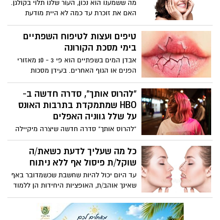
מה ששמענו הוא נכון, העור שלנו תלוי בקולגן.
האם את זוכרת עד כמה לא היית מודעת
לעובדה שקולגן חשוב לעור? ייתכן שכשהיית
בת 20 וייצור הקולגן שלך היה מאד גבוה,
טיפים ועצות לטיפוח השפתיים
ב-75% גבוה יותר מהייצור שלו עם התבגרותנו,
בימי מסכת הקורונה
לא היית צריכה לחשוב עליו פעמיים. שמעת
אבדן המים בשפתיים הוא פי 3 - 10 מאזורי
את המילה קולגן מוזכרת במעורפל, ידעת שזה
הפנים או הגוף האחרים. בעידן מסכות
חלבון, וידעת שהוא בדרך זו או אחרת קשור
הקורונה ובגלל כיסוי הפה הכל מתעצם.
למבנה העור שלך
כלומר, המסכה מעצימה את היובש והגירויים
"להרוס אותך", סדרה חדשה ב-
בשפתיים. עור השפתיים שלנו, עדין מאוד ודק
HBO שמתמקדת בתרבות האונס
יותר( ב-75%) מיתר הגוף - למעט אזור
על שלל גווניה האפלים
העיניים. יובש בשפתיים הוא מראה לא
"להרוס אותך" סדרה חדשה שיצרה מיקיילה
אסתטי המלווה בתחושת אי נוחות, שריפה,
קול, תסריטאית ושחקנית בריטית. הסדרה
עקצוץ, אדמומיות, סדקים, חתכים וגרד.
החדשה של HBO, "להרוס אותך" עוסקת
כל מה שעליך לדעת כשאת/ה
כשהשפתיים שלנו יבשות אנו נוטים ללקק
בהסכמה למין, תקיפה ואונס, בהשראת
שוקל/ת פיסול אף ללא ניתוח
אותם – וזו טעות.
התרחשויות אמיתיות בחייה של היוצרת.
עד היום יכול להיות שחשבת שכשמדובר באף
שאינך אוהב/ת, האופציות היחידות הן ללמוד
לאהוב אותו כמו שהוא או לעשות ניתוח אף.