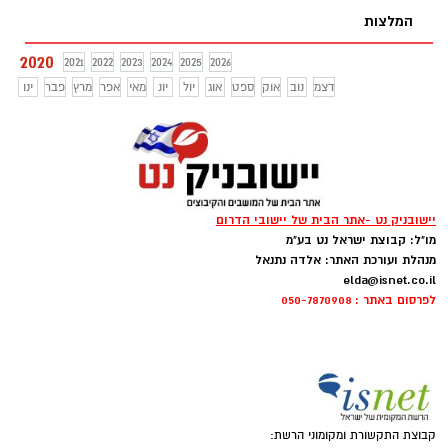
המלצות
2020
2021
2022
2023
2024
2025
2026
דצמ
נוב
אוק
ספט
אוג
יול
יונ
מאי
אפר
מרץ
פבר
ינו
יישובניק נט -אתר הבית של יישובי הדרום
מו"ל: קבוצת ישראל נט בע"מ
מנהלת ועורכת האתר: אלדה נתנאל
elda@isnet.co.il
לפרסום באתר : 050-7870908
קבוצת התקשורת ומקומוני הרשת: