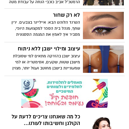
הרמטכ"ל אביב כוכבי הנחה על עבודת מטה
לבדיקת האפשרות לשלב לוחמות ביחידות
מובחרות. לפי נתוני צה"ל, מספר הנשים
לא רק שחור
המשרתות כלוחמות עלה באופן משמעותי
הטרנד הלוהט הבא: אייליינר בצבעים. ירין
בשנים האחרונות, ובצבא נערכים לפתיחת
שחף, מנהל בית הספר למקצועות היופי,
תפקידים נוספים גם לנשים
מסביר איך לאמץ את המגמה הססגונית
בסטייל
עיצוב ומילוי ישבן ללא ניתוח
עיצוב ישבן בהזרקה מתאים למי שסובלת
מישבן שטוח, שקעים, אסימטריה או למי
שמעוניינת בישבן מחוטב ועגול יותר, מצוין
למילוי גם בציידי הירכיים. מדובר בחומצה
היאלרונית ייעודית לגוף ולאזורים גדולים כמו
ישבן להבדיל מחומצה היאלרונית המוזרקת
לפנים כאן החומר יכול לשמור על ריכוז ונפח
גבוהה.
כל מה שאנחנו צריכים לדעת על
הקולגן וחשיבותו לעורנו...