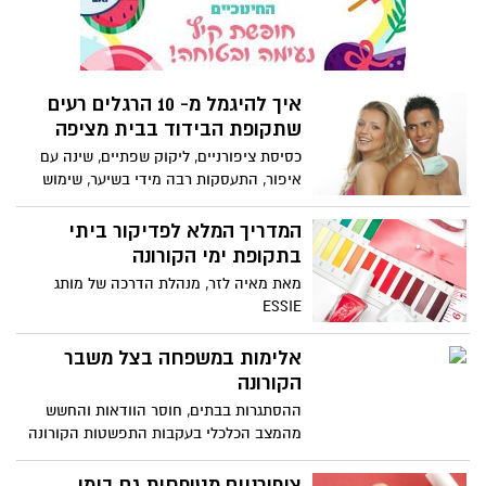
מסכת מיגון, במרחב הציבורי, משפיעה כמובן
גם על עור הפנים שלנו ולמה היא גורמת?
איך להיגמל מ- 10 הרגלים רעים
שתקופת הבידוד בבית מציפה
כסיסת ציפורניים, ליקוק שפתיים, שינה עם
איפור, התעסקות רבה מידי בשיער, שימוש
מוגזם בקרם לחות - כמעט כל אחד 'חוטא'
בהם לפעמים. ירין שחף - מנהל בית הספר
המדריך המלא לפדיקור ביתי
למקצועות האיפור הסטיילינג והתסרוקות -
בתקופת ימי הקורונה
מסביר
מאת מאיה לזר, מנהלת הדרכה של מותג
ESSIE
אלימות במשפחה בצל משבר
הקורונה
ההסתגרות בבתים, חוסר הוודאות והחשש
מהמצב הכלכלי בעקבות התפשטות הקורונה
מביאים לעלייה משמעותית בפניות לקווי
חירום לסיוע לנפגעות ונפגעי אלימות בתוך
ציפורניים מטופחות גם בימי