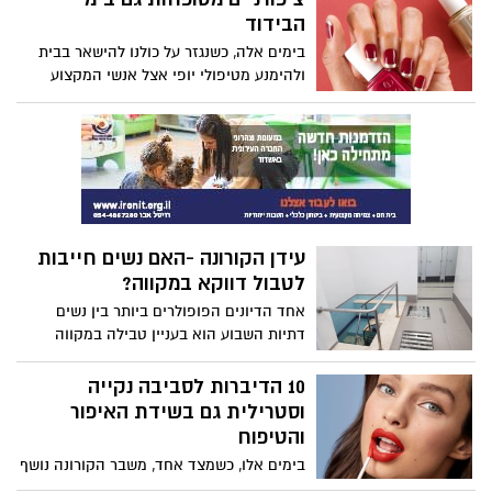
המשפחה למשבר הקורונה השלכות קשות על
הבידוד
כולם, אך הוא גובה מחיר כבד במיוחד מנשים,
בימים אלה, כשנגזר על כולנו להישאר בבית
ובעיקר מנשים מוחלשות, ביניהן נשים החיות
ולהימנע מטיפולי יופי אצל אנשי המקצוע
בעוני, נשים חד הוריות ואימהות יחידניות,
האהובים עלינו והגעגוע למניקוריסטית שלנו
נשים נפגעות אלימות, עולות חדשות, עובדות
גדול מתמיד, אנחנו לא באמת צריכות לוותר
זרות ונשים קשישות.
על ציפורניים מסודרות ומטופחות!
עידן הקורונה -האם נשים חייבות
לטבול דווקא במקווה?
אחד הדיונים הפופולרים ביותר בין נשים
דתיות השבוע הוא בעניין טבילה במקווה
בעידן הקורונה, מה שהתחיל בהיסוסים בנוגע
לאיך והאם לטבול עם התפרצות הקורונה,
10 הדיברות לסביבה נקייה
הפך לדאגה של ממש עם החמרת הוראות
וסטרילית גם בשידת האיפור
משרד הבריאות והחשש שמא המקוואות
והטיפוח
יהפכו למוקד להעברת הנגיף. הנושא
בימים אלו, כשמצד אחד, משבר הקורונה נושף
האינטימי שנשים רבות לא מדברות עליו, הפך
בעורפנו, ושמירה על סביבה סטרילית סביבנו