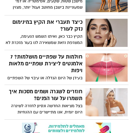
מישבן שטוח, שקעים, אסימטריה או למי
שמעוניינת בישבן מחוטב ועגול יותר, מצוין
למילוי גם בציידי הירכיים. מדובר בחומצה
היאלרונית ייעודית לגוף ולאזורים גדולים כמו
כיצד תעברי את הקיץ במינימום
ישבן להבדיל מחומצה היאלרונית המוזרקת
נזק לעור?
לפנים כאן החומר יכול לשמור על ריכוז ונפח
הקיץ כבר כאן, ואיתו השמש הנעימה,
גבוהה. עיצוב ישבן בהזרקה נעשה תחת
המשזפת וזאת שמשאירה לנו בעור מזכרת לא
הרדמה מקומית, ע"י מחט מיוחדת המאפשרת
יפה בדמות כתמים, יובש עור, קמטוטים
מתן נפח לרקמה ומילוי חוסרים במקומות
ושינויים במרקם העור. בקיץ נדרשת היערכות
חולמות על שפתיים מושלמות? 7
המתאימים.
מיוחדת לטיפול בעור ומניעת נזקים. כיצד
אלמנטים ליצירת שפתיים מלאות
נטפח את העור בקיץ? ואיך נמזער את
ויפות
הנזקים?
בעידן של היום הגדלה או עיבוי של השפתיים
נחשבת לאחת מהפעולות הנפוצות
והפופולאריות ביותר בתחום הרפואה
חוזרים לשגרה ושמים מסכות איך
האסתטית. שפתיים יפות הן סימן היכר ליופי,
תשמרו על עור הפנים?
נעורים, חושניות וסקסיות. במרפאות מוסקונה
בצל מציאות החדשה ונסיון לחזרה לשיגרה
קיימים שבעת האלמנטים שבהם הם בוחנים
היום יומית, אנו מתיישרים עם ההנחיות
בכדי ליצור שפתיים מושלמות מלאות
החדשות של משרד הבריאות בכל תחומי
ונחשקות
החיים: יציאה לעבודה, חינוך, קניות ועד שגרת
הטיפוח. ההנחיה המחייבת להסתובב עם