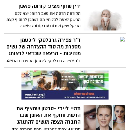
לנושא מדובר וסוער, נשים רבות פונות
הפכה להיות המטרה הראשית של כולנו, ומצד
ירין שחף מציג: קורונה פאשן
למקוואות בדאגה שלא יוכלו לטבול
שני אביב הגיע, פסח בא! ומסמל את שיא
הקורונה הרסה את מצב הרוח? יצא לכם
תקופת הניקיונות, הסדר וההתחדשות, חשוב
החשק לצאת לבלות? מה דעתכן להוסיף קצת
להתייחס גם לשידת האיפור והטיפוח שלנו.
מדיקל שיק ולזרום עם קורונה פאשן?
ד"ר צפירה גרבלסקי ליכטמן
מספרת מה סוד ההצלחה של נשים
מנהיגות - הרצאה שכדאי לראות!
ד"ר צפירה גרבלסקי ליכטמן מספרת בהרצאה
בת כמה דקות את סוד ההצלחה של נשים
מנהיגות . לטענתה ההצלחה טמונה באופן
שבו הן מדברות ומתקשרות עם הסביבה.
התקשורת הבינאישית שלהן היא לא בדיוק
גברית ולא בדיוק נשית, אלא סוג של מודל
חדש שמשלב את יתרונות שתי הגישות האלו,
וכל אחת, או אפילו אחד, יכולים לאמץ את
תהיי ליידי -סרטון שמציף את
הסוד הזה וכך להצליח הרבה יותר בחיים...
הרשת ותוקף את האופן שבו
שווה צפייה
החברה מצפה מנשים להתנהג
סרטון עוצמתי להפליא, תחת הכותרת "תהי