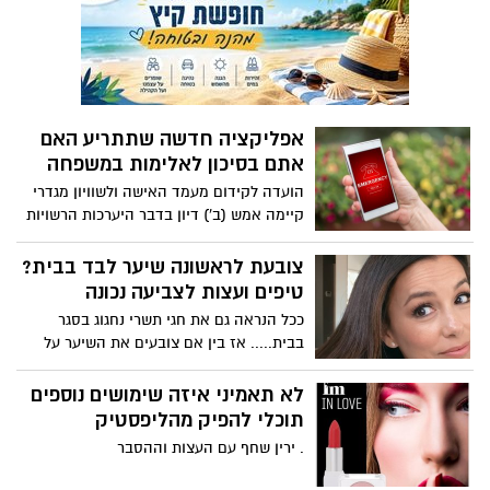
והמציאות- מוכיחים אחרת). כמו כן המתח
לגיטימציה לפיטורי נשים בהריון ואחרי לידה.
בחצי שנה האחרונה, מאז תחילת הקורונה,
במאי 2020 הוגשו למשרד העבודה והרווחה
אנו מזהים השפעה גם על השיער ובעיקר
370 בקשות לפיטורי נשים בהריון ואחרי לידה,
נשירה.
יותר מפי 3 מאשר במאי 2019.
אפליקציה חדשה שתתריע האם
אתם בסיכון לאלימות במשפחה
הועדה לקידום מעמד האישה ולשוויון מגדרי
קיימה אמש (ב') דיון בדבר היערכות הרשויות
למתן מענה מותאם לנפגעות ולנפגעי תקיפה
מינית לתקופת הסגר. במסגרת זאת חשפה
צובעת לראשונה שיער לבד בבית?
נציגת משרד הרווחה: "בימים הקרובים תופץ
טיפים ועצות לצביעה נכונה
אפליקציה לזיהוי מסוכנות עצמית לנפגעות
ככל הנראה גם את חגי תשרי נחגוג בסגר
אלימות במשפחה"
בבית..... אז בין אם צובעים את השיער על
מנת להסתיר את הלבן שצמח ובין אם צובעים
בכדי לרענן את גוון השיער ולהעניק לו ברק
לא תאמיני איזה שימושים נוספים
וזוהר, בשני המקרים ניתן לעשות את זה
תוכלי להפיק מהליפסטיק
מושלם - לבד בבית! ויש גם חדשות טובות –
. ירין שחף עם העצות וההסבר
זה לא כל כך קשה ואפילו מהנה! מאיה לזר –
מנהלת ההדרכה של לוריאל פריז, מעניקה