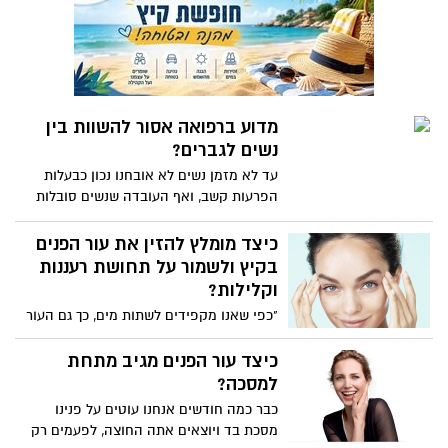
מדוע ברפואה אסור להשוות בין
נשים לגברים?
עד לא מזמן נשים לא אובחנו נכון כבעלות
הפרעות קשב, ואף העובדה שנשים סובלות
יותר מדיכאון מאשר גברים היא שקרית. אז
מהי אותה סיבה שכעת מבינים מומחים
כיצד מומלץ להזין את עור הפנים
בתחום הרפואה, וכיצד היא משפיעה לרעה
בקיץ ולשמור על תחושת רעננות
על הטיפול הרפואי שמקבלים הן גברים והן
וקלילות?
נשים? ההסבר בסרטון הבא...
"כפי שאנו מקפידים לשתות מים, כך גם העור
זקוק ללנוזלים, ובדיוק כמו שאנו לא מעמיסים
שכבות של בגדים על עצמנו בימי הקיץ
כיצד עור הפנים מגיב מתחת
החמים, אז מומלץ גם לא להעמיס שכבות
למסכה?
מכבידות של מוצרי טיפוח, על עור הפנים"
כבר כמה חודשים אנחנו עוטים על פנינו
אומרת מאיה לזר, מנהלת ההדרכה של לוריאל
מסכת בד ויוצאים אתה החוצה, לפעמים רק
פריז.