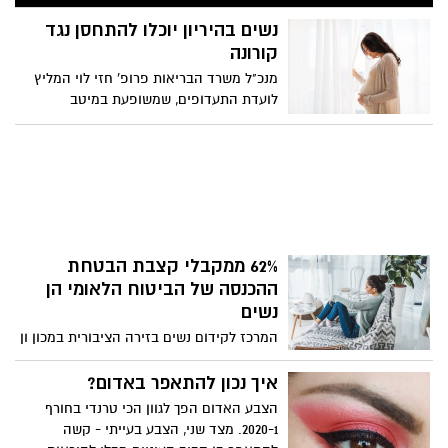
מבלי להראות 'מתקתקה' מידי?
נשים בהיריון יוכלו להתחסן נגד
קורונה
מנכ"ל משרד הבריאות פרופ' חזי לוי המליץ
לועדת התעדופים, שמשופעת במיטב
המדענים ורופאים מלאפשר לנשים בהיריון
להתחסן נגד קורונה. בתום יום החיסונים
הראשון למבצע "לתת כתף", בירך לוי על
ההיענות המרשימה והתייחס להמלצות
חדשות הנוגעות לחיסון אוכלוסיות נוספות.
62% ממקבלי קצבת הבטחת
ההכנסה של הביטוח הלאומי הן
נשים
המרכז לקידום נשים בזירה הציבורית במכון ון
ליר בירושלים מפרסם ממדד המגדר של שוות
אשר בודק את מגמות אי השוויון בנין גברים
איך נכון להתאפר באדום?
לנשים לאורך השנים . מהבדיקה עולה
הצבע האדום הפך לגוון הכי טרנדי בחורף
שהייצוג של נשים במקצועות יוקרתיים נמצא
2020-1. מצד שני, הצבע בעייתי - קשה
במגמת ירידה או דורך במקום בשנים