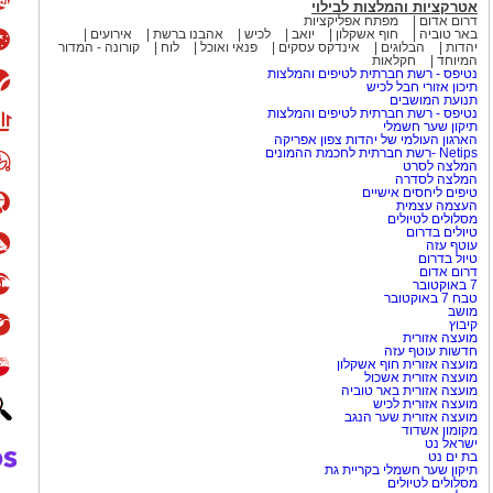
אטרקציות והמלצות לבילוי
דרום אדום
מפתח אפליקציות
באר טוביה
חוף אשקלון
יואב
לכיש
אהבנו ברשת
אירועים
יהדות
הבלוגים
אינדקס עסקים
פנאי ואוכל
לוח
קורונה - המדור
המיוחד
חקלאות
נטיפס - רשת חברתית לטיפים והמלצות
תיכון אזורי חבל לכיש
תנועת המושבים
נטיפס - רשת חברתית לטיפים והמלצות
תיקון שער חשמלי
הארגון העולמי של יהדות צפון אפריקה
Netips -רשת חברתית לחכמת ההמונים
המלצה לסרט
המלצה לסדרה
טיפים ליחסים אישיים
העצמה עצמית
מסלולים לטיולים
טיולים בדרום
עוטף עזה
טיול בדרום
דרום אדום
7 באוקטובר
טבח 7 באוקטובר
מושב
קיבוץ
מועצה אזורית
חדשות עוטף עזה
מועצה אזורית חוף אשקלון
מועצה אזורית אשכול
מועצה אזורית באר טוביה
מועצה אזורית לכיש
מועצה אזורית שער הנגב
מקומון אשדוד
ישראל נט
בת ים נט
תיקון שער חשמלי בקריית גת
מסלולים לטיולים