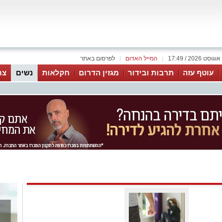
|
המייל האדום
|
לפרסום באתר
עוטף עזה
תרבות ובידור
מגזין הדרום
חקלאות
נשים
צר