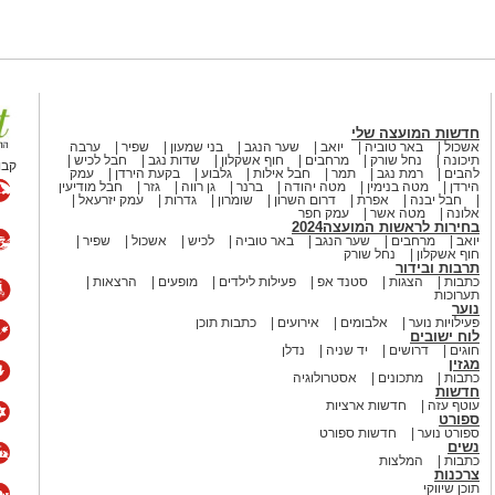
חדשות המועצה שלי
אשכול
באר טוביה
יואב
שער הנגב
בני שמעון
שפיר
ערבה
תיכונה
נחל שורק
מרחבים
חוף אשקלון
שדות נגב
חבל לכיש
קבו
להבים
רמת נגב
תמר
חבל אילות
גלבוע
בקעת הירדן
עמק
הירדן
מטה בנימין
מטה יהודה
ברנר
גן רווה
גזר
חבל מודיעין
חבל יבנה
אפרת
דרום השרון
שומרון
גדרות
עמק יזרעאל
אלונה
מטה אשר
עמק חפר
בחירות לראשות המועצה2024
יואב
מרחבים
שער הנגב
באר טוביה
לכיש
אשכול
שפיר
חוף אשקלון
נחל שורק
תרבות ובידור
כתבות
הצגות
סטנד אפ
פעילות לילדים
מופעים
הרצאות
תערוכות
נוער
פעילויות נוער
אלבומים
אירועים
כתבות תוכן
לוח ישובים
חוגים
דרושים
יד שניה
נדלן
מגזין
כתבות
מתכונים
אסטרולוגיה
חדשות
עוטף עזה
חדשות ארציות
ספורט
ספורט נוער
חדשות ספורט
נשים
כתבות
המלצות
צרכנות
תוכן שיווקי