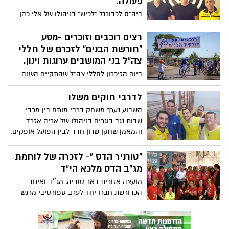
פעולה.
ביה"ס לכדורגל "לכיש" בניהולו של אלי כהן
(תושב נהורה) חתם בימים אלו עם בית״ר
ירושלים על הסכם שיתוף פעולה. כחלק
רצים רוכבים וזוכרים -מסע
מתפיסת העולם של המועדון להגיע לכל מקום
"חורשת הבנים" לזכרם של חללי
בו נמצאים אוהדי הקבוצה, בפריפריה
צה"ל בני המושבים ערוגות וינון.
הקרובה והרחוקה, להנחיל ערכים של
ביום הזיכרון לחללי צה"ל שהתקיים השנה
ספורטיביות, מצוינות וחינוך. הרצון המשותף
בתאריך 8.5.19 פותחים במסע אופניים אתגרי
של אנשי לכיש וכמובן של בית״ר ירושלים
ועממי המגלגל את הזיכרון בגלגל החיים
לדרבי חוקים משלו
הולידו את מערכת היחסים הטבעית והשת"פ
השבוע נערך משחק דרבי מותח בין מכבי
כשחלק מהאופק לייצר אפשרויות מקצועיות
שדות נגב בוגרים בניהולו של אריה אזרד
לביה"ס לכדורגל ומי יודע, אולי להצמיח חלק
והמאמן שחקן שרון חדד לבין הפועל אופקים.
מדור העתיד של המועדון גם מחוץ לגבולות
המועדון.
"טורניר הדס "- לזכרה של לוחמת
מג"ב הדס מלכא הי"ד
מועצה אזורית באר טוביה, מג״ב ואיגוד
הכדורשת חברו יחד לערב ספורטיבי מרגש
במיוחד לזכרה של לוחמת מג"ב הדס מלכא
הי"ד