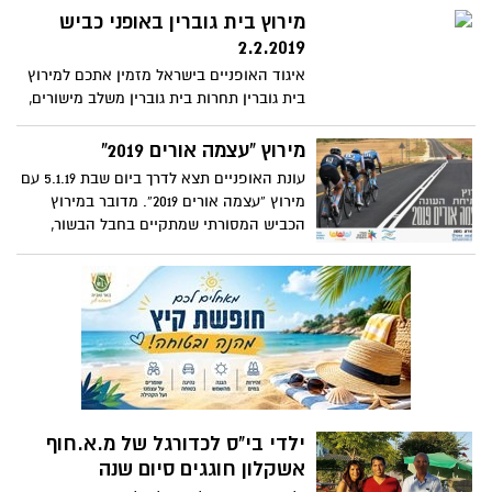
מירוץ בית גוברין באופני כביש
מסוגו של לוחמי חטיבת גבעתי. אלו, יעברו
בנתיבי הקרבות של חטיבת גבעתי וידוושו
2.2.2019
במסלול של ספורט, כיף ומורשת. המרוץ יחל
איגוד האופניים בישראל מזמין אתכם למירוץ
במצודת יואב ויסתיים בהפנינג ספורט
בית גוברין תחרות בית גוברין משלב מישורים,
ובריאות בפארק אשכול.
גבעות, עליות קצרות . מוזמנים לקחת חלק
בתחרות ולהרשם
מירוץ “עצמה אורים 2019”
עונת האופניים תצא לדרך ביום שבת 5.1.19 עם
מירוץ “עצמה אורים 2019”. מדובר במירוץ
הכביש המסורתי שמתקיים בחבל הבשור,
שכולל הקפה של 27 ק”מ בכבישי האזור.
המסלול המישורי והמהיר.
ילדי בי"ס לכדורגל של מ.א.חוף
אשקלון חוגגים סיום שנה