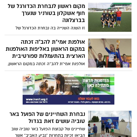
מקום ראשון לנבחרת הכדורגל של
חוף אשקלון בטורניר שנערך
בברצלונה
זו השנה השנייה בה נבחרת הכדורגל של
המועצה האזורית חוף אשקלון משתתפת
וזוכה במקום הראשון בטורניר כדורגל יוקרתי
אולפנת אמי"ת להב"ה זכתה
בברצלונה. מנהל מחלקת הספורט, איציק
במקום הראשון באליפות האולפנות
צבי: "אני גאה לעבוד במועצה שיש לה ילדים
הארצית בהתעמלות ספורטיבית
כאלה עם ערכים חינוכיים ומוטיבציה
אולפנת אמי"ת להב"ה זכתה במקום הראשון,
להצליח".
זו השנה השנייה ברציפות, באליפות
האולפנות הארצית בהתעמלות ספורטיבית
לשנת התשע"ו, שהתקיימה במכללה
האקדמית לחינוך גבעת וושינגטון.
נבחרת השחיינים של הפועל באר
טוביה עושים זאת בגדול
שחיינים של קבוצת הפועל באר טוביה שוב
הביאו זכיות בתחרות "גביע האביב" אשר