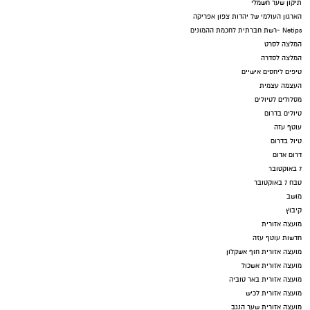
תיקון שער חשמלי
הארגון העולמי של יהדות צפון אפריקה
Netips -רשת חברתית לחכמת ההמונים
המלצה לסרט
המלצה לסדרה
טיפים ליחסים אישיים
העצמה עצמית
מסלולים לטיולים
טיולים בדרום
עוטף עזה
טיול בדרום
דרום אדום
7 באוקטובר
טבח 7 באוקטובר
מושב
קיבוץ
מועצה אזורית
חדשות עוטף עזה
מועצה אזורית חוף אשקלון
מועצה אזורית אשכול
מועצה אזורית באר טוביה
מועצה אזורית לכיש
מועצה אזורית שער הנגב