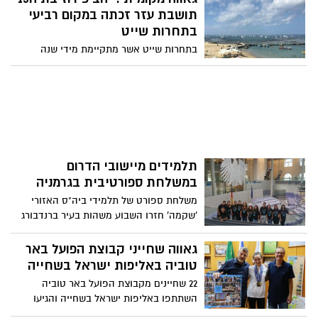
שעדיין לא קראתם
תושבת עזר זכתה במקום רביעי
בתחרות שייט
בתחרות שייט אשר מתקיימת מידי שנה
בשדות ים זכתה יהב פירוס מתוך 100
משתתפים . המקצה הינו בכלי שייט מסוג
פיבר לגילאים 12-15.
תלמידים מיישובי הדרום
במשלחת ספורטיבית בגרמניה
משלחת ספורט של תלמידי ביה"ס האזורי
'שקמה' חזרו השבוע משהות בעיר ברנדבורג
(ליד ברלין)לאחר שייצגו את המועצה האזורית
חוף אשקלון וזכו לקבלת פנים רשמית של
גאווה שחייני קבוצת הפועל באר
ראשת העיר ברנדבורג.
טוביה באליפות ישראל בשחייה
22 שחיינים מקבוצת הפועל באר טוביה
השתתפו באליפות ישראל בשחייה והגיעו
להישגים מכובדים מאוד.