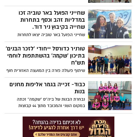
התקיימה בסוף שבוע האחרון.
שחייני הפועל באר טוביה זכו
במדליות זהב וכסף בתחרות
שחייה בקיבוץ ניר דוד.
שחייני הפועל באר טוביה יצאו לתחרות
שחייה שהתקיימה בנחל עמל "האסי" בתחרות
משחה "לזכר נדב שנל", הספורטאים
טורניר כדורסל ייחודי 'לזכר הבנים'
המצטיינים חזרו עם מדליית זהב וכסף והביאו
בתיכון 'שקמה' בהשתתפות לוחמי
המון גאווה למועצה לאחר שגברו על כ-600
תש"ח
מתחרים מכל הארץ, תחרות אשר כללה
שיתוף פעולה פורה בין המועצה האזורית חוף
משחים: 6000 מ' , 3000 מ' 1500 מ'.
אשקלון ועיריית ראשון לציון הניב טורניר
כדורסל ייחודי בתיכון 'שקמה' בהשתתפות
כבוד- זכייה בגמר אליפות מחנים
לוחמי תש"ח ותלמידי ביה"ס, לזכר חללי
בנות
מערכות ישראל.
נבחרת הבנות של ביה"ס "שקמה" זכתה
במקום השני והמכובד מתוך 44 קבוצות
במסגרת גמר אליפות "מחניים" בנות של בתי
הספר התיכוניים בחינוך ההתיישבותי.