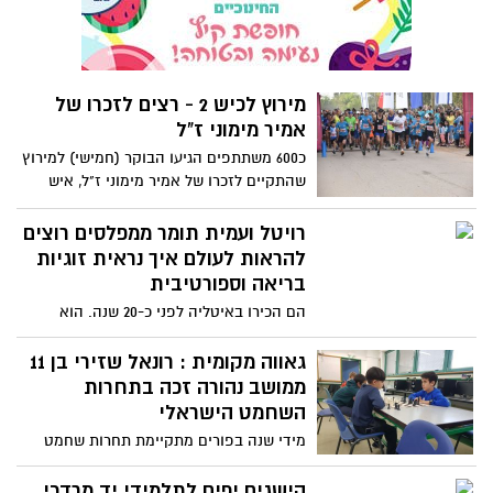
המועצה 10 זוגות אופניים לעידוד קבוצות
רכיבה של תלמידים.
מירוץ לכיש 2 - רצים לזכרו של
אמיר מימוני ז"ל
כ600 משתתפים הגיעו הבוקר (חמישי) למירוץ
שהתקיים לזכרו של אמיר מימוני ז"ל, איש
הביטחון הכללי שנפל בעת מילוי תפקדיו
ב2016, משפחתו וחבריו מקיימים זו השנה
רויטל ועמית תומר ממפלסים רוצים
השניה ברציפות את המירוץ ובו השתתפו
להראות לעולם איך נראית זוגיות
אזרחים רבים מיישובי לכיש והסביבה
בריאה וספורטיבית
הם הכירו באיטליה לפני כ-20 שנה. הוא
וטרינר, היא הידרותרפיסטית. מאז נדבקו
בחיידק הרכיבה וגמאו ברגליהם עשרות אלפי
גאווה מקומית : רונאל שזירי בן 11
ק"מ. עכשיו הם הולכים לייצג עם חברים את
ממושב נהורה זכה בתחרות
קבוצת שער הנגב באירוע רכיבה בינלאומי
השחמט הישראלי
שיתקיים בישראל
מידי שנה בפורים מתקיימת תחרות שחמט
מטעם איגוד השחמט הישראלי. ביום רביעי
,התקיימה התחרות במרכז אשכול הפיס
הישגים יפים לתלמידי יד מרדכי