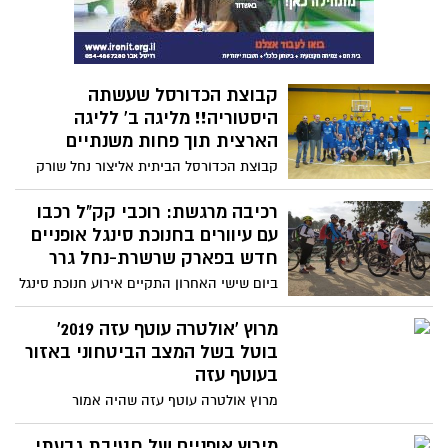
קבוצת הכדורסל שעשתה
היסטוריה!! מליגה ב' לליגה
הארצית תוך פחות משנתיים
קבוצת הכדורסל הביתית אליצור נחל שורק
שדשדשה עד לפני שנתיים בליגה ג' העפילה
אמש בתוצאה 92- 82 על הפועל דימונה
רכיבה מרגשת: רוכבי קק"ל רכבו
במשחק מתוח ומכריע שבסופו הניצחון הקנה
עם עיוורים בחנוכת סינגל אופניים
לקבוצה באופן סופי את המקום הראשון
חדש בפארק שרשרת-נחל גרר
והעליה לליגה הארצית.
ביום שישי האחרון התקיים אירוע חנוכת סינגל
אופניים חדש של קרן קימת לישראל בפארק
שרשרת-נחל גרר. באירוע הרכיבה השתתפו
מרוץ 'אולטרה עוטף עזה 2019'
למעלה מ 150 רוכבים מכל הארץ. רגע השיא
בוטל בשל המצב הביטחוני באזור
ברכיבה היה כאשר קבוצת מתנדבים הרכיבו
בעוטף עזה
באופניים מיוחדים אנשים עיוורים שהשתתפו
מרוץ אולטרה עוטף עזה שהיה אמור
בחגיגה.
להתקיים זו הפעם השלישית בתאריך 3.4.2019
בוטל, המירוץ היה אמור להתקיים בשיתוף
מירוץ אופניים של חטיבת גבעתי,