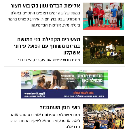
הוקמה המדינה והתפתח האזור
שלהם בתחרות 1500 חופשי שנערכה במים
אליפות הבדמינטון בקיבוץ חצור
פתוחים בנחל ניר דוד. ראש המועצה דרור
במשך שלושה ימים רצופים התקיים באולם
שור: "אני גאה בכל אחד ואחת מהשחיינים"
הספורט שבקיבוץ חצור, אירוע ספורט ברמה
בינלאומית, אליפות הבדמינטון
הצעירים מקהילת בני המנשה
במיזם משותף עם הפועל עירוני
אשקלון
מיזם חדש יפגיש את צעירי קהילת בני
המנשה עם שחקני קבוצת הכדורגל הפועל
עירוני אשקלון , מדובר ביוזמה של מרכז
הצעירים במועצה האזורית חוף אשקלון
והקבוצה הפופולארית במטרה להעצים את
הקהילה, במסגרת זו ייפגשו בני הנוער עם
שחקנים, ייכנסו למשחקים ויקיימו סיורים
משותפים .
רועי חסן משתכנז?
מזרחי שמלמד ספרות באוניברסיטה? אוהב
ג'אז? או טבעוני רחמנא ליצלן? מסתבר שיש
גם כאלה