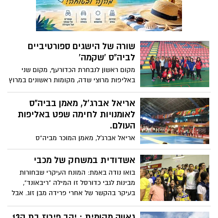
היא טוקיו 2020". מאמנה: "הפוטנציאל הוא
מדליה באליפות אירופה"
שורה של הישגים ספורטיביים
לביה"ס 'שקמה'
מקום ראשון לנבחרת הכדורעף, מקום שני
באליפות מרוצי שדה, מקומות ראשונים במרוץ
ירוחם... שורת הישגים ספורטיביים לביה"ס
'שקמה' במועצה האזורית חוף אשקלון.
אריאל אברג'ל, מאמן בביה"ס
מנהלת ביה"ס, אופירה גל: "אנחנו על המפה!
לאומנויות לחימה שפט באליפות
נמשיך לעודד ולהעצים את תחום הספורט
העולם.
בבית הספר."
אריאל אברג'ל, מאמן המוכר מביה"ס
לאומנויות לחימה במעוצה האזורית חוף
אשקלון, הוזמן לשפוט באליפות העולם
אשדודית במשחק של מכבי
בג'יוג'יטסו (אומנות לחימה של איגוד JJIF)
בואו נודה באמת: המונח העיקרי שבחורות
בתחרות שנערכה לפני כשבוע בפולין.
מבינות לגבי כדורסל זו המילה "ריבאונד",
בעיקר בהקשר של אחרי פרידה מבן זוג. אבל
עדיין, חוויות מאולם הספורט הקריה באשדוד
מהמשחק של מכבי נגד מכבי בזווית מסביר
גאווה מקומית : יהב פירוז בת ה13