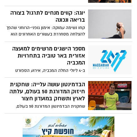
יוגה: קווים מנחים לתרגול בצורה
בריאה ונכונה
קחו נשימה עמוקה: אימון גופני-הרוחני שהפך
להצלחה מסחררת בעשורים האחרונים הוא
אחד מתחומי הספורט הבריאים והמומלצים
בישראל. כחלק מפרויקט מיוחד בקרבה ליום
מספר הישגים מרשימים למועצה
היוגה הבינלאומי שיתקיים בקרוב. הכירו
אזורית באר טוביה בתחרויות
מדריכת היוגה - יפית קמחי
המכביה
ב-4 ליולי החלה המכביה, אירוע הספורט
היהודי הגדול ביותר בעולם, אשר מתרחשת
אחת לארבע שנים בישראל. במסגרת אירועי
הבדמינטון עושה עלייה: שחקנית
המכביה ה-20 , לקחו חלק פעיל מאוד גם
חיזוק המדורגת 50 בעולם, עלתה
תושבי המועצה האזורית באר טוביה במגוון
לארץ ותשחק במועדון חצור
תחרויות והביאו גאווה למועצה
שחקנית הבדמינטון המדורגת 50 בעולם,
קסניה פוליקרפובה, עלתה לארץ ותתאמן
במועדון חצור יחד עם לימודי העברית שלה
באשדוד. פוליקרפובה, יהודיה בת 27, קיבלה
אזרחות ותייצג את ישראל: "המטרה הגדולה