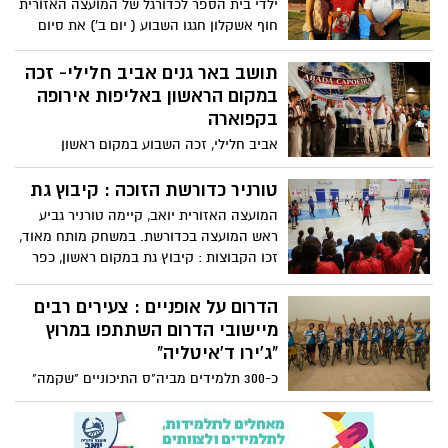
ילדי בית הספר לכדורגל של המועצה האזורית
חוף אשקלון חגגו השבוע ( יום ב') את סיום
החוג שהתקיים לראשונה השנה עם הפועל
באר שבע.
תושב באר גנים אביב חלילי- זכה
במקום הראשון באליפות אירופה
בקפוארה
אביב חלילי, זכה השבוע במקום ראשון
בתחרות "אליפות אירופה בקפוארה"
שהתקיימה ביוון. "השאיפה הגדולה שלי היא
טורניר כדורשת הזוכה : קיבוץ גת
להשתתף באליפות העולם בברזיל ב-2019
המועצה האזורית יואב, קיימה טורניר גביע
ואולי גם להביא גביע", אמר .
ראש המועצה בכדורשת. במשחק מותח מאוד,
זכו הקבוצות : קיבוץ גת במקום ראשון, כפר
הריף במקום השני ובית ניר במקום השלישי.
הדרום על אופניים : צעירים רבים
מיישובי הדרום השתתפו במרוץ
"ג'ירו ד'איטליה"
כ-300 תלמידים מביה"ס התיכוניים "שקמה"
ו"סילבר" השתתפו הבוקר בחלק קטן מהמרוץ
"ג'ירו ד'איטליה" באזור עיר הבה"דים בנגב.
לכבוד האירוע, קיבלה מחלקת הספורט של