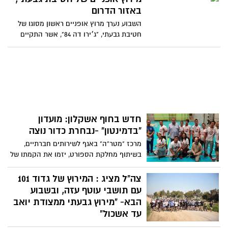
אוגדת עזה, הקבוצה האתגרית של עוטף עזה
באזור הדרום
והמועצות האזורית
השבוע נערך מרוץ אופניים ראשון מסוגו של
חטיבת גבעתי, "ג׳ירו דה 84", אשר התקיים
בדרום הארץ ובמסגרתו כ- 1,100 לוחמים
הסתערו על קו הזינוק יחד עם מפקדי
החטיבה ואף המח"ט, אל״ם דדו בר כליפא.
חדש בחוף אשקלון: מועדון
"בדמינטון" -נבחרת כדור נוצה
מרכז "מטר"ה" באגף לשירותים חברתיים,
בשיתוף מחלקת הספורט, יזמו את הקמתו של
מועדון בדמינדטון (כדור נוצה) של חוף
אשקלון. מדובר ביוזמה שתשלב פעילות פנאי
צה"ל מציג : המירוץ של גדוד 101
וספורט לכל המשפחה ובקרוב, כאשר ייחנך
עם תושבי עוטף עזה, ובשבוע
אולם הספורט בישוב באר גנים, תועבר
הבא- "מירוץ גבעתי ממצודת יואב
הפעילות מקיבוץ ניצנים אל הישוב המתפתח
עד אשכול"
בשבוע הבא (ב'), יתקיים מרוץ אופניים ראשון