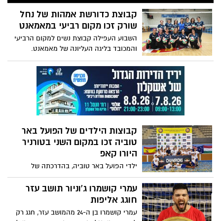
החופש הגדול עד למחרת תשעה באב, שבו
תמיד נערך משחק הגמר.
קבוצת כדורשת אמהות של נחל
שורק זכו מקום רביעי במאמאנט
השבוע העפילה קבוצת נשים למקום הרביעי
והמכובד בליגה העליונה של מאמאנט.
קבוצות הילדים של הפועל באר
טוביה זכו במקום השני בטורניר
היורו קאפ
ילדי הפועל באר טוביה, בהדרכתה של
המאמנת אירית שם, הפגינו עליונות לאורך כל
הטורניר וניצחו את כל המשחקים עד לגמר
עמרי קושמרו ג'וניור תושב עזר
שם נפגשו מול הקבוצה הביתית החזקה
חוגג אליפות
מספרד. כל הכבוד לגיא חזיז על זכייתו בתואר
עמרי קושמרו בן ה-24 מהמושב עזר, חגג רק
MVP בטורניר, ברכות לראש המועצה ולצוות