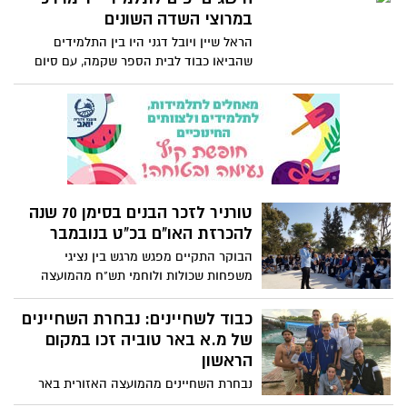
בקרית גת והשנה השתתפו בה 11 ילדים.
במרוצי השדה השונים
הראל שיין ויובל דגני היו בין התלמידים
שהביאו כבוד לבית הספר שקמה, עם סיום
במקומות הראשון והשני באליפות ישראל
ובמרוץ הכלניות
טורניר לזכר הבנים בסימן 70 שנה
להכרזת האו"ם בכ"ט בנובמבר
הבוקר התקיים מפגש מרגש בין נציגי
משפחות שכולות ולוחמי תש"ח מהמועצה
האזורית חוף אשקלון ומראשון לציון. הם
נפגשו בקיבוץ יד מרדכי עם תלמידים מתיכון
כבוד לשחיינים: נבחרת השחיינים
"שקמה" ומהגימנסיה הריאלית וסיפרו להם
של מ.א באר טוביה זכו במקום
את סיפורם האישי. באתר הקרב בקיבוץ סיפר
הראשון
להם ראש המועצה, יאיר פרג'ון, על מורשת
נבחרת השחיינים מהמועצה האזורית באר
האזור ועל חשיבותם של האנשים שבזכותם
טוביה הגיעו למקום הראשון במקצה הגיל