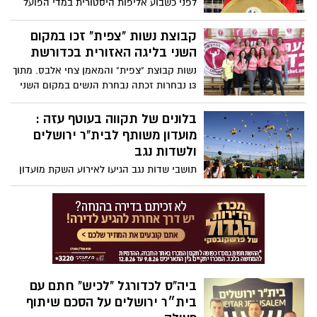
לפני כשבוע אליפות היסטורית במדי הפועל
המקצועי של הקבוצה. טורניר זה הינו עוד
אשדוד בכדוריד. בראיון מיוחד ליישובניק נט ,
הוכחה ליכולתו של הכדורסלן הישראלי, יכולת
הוא מספר על העונה ההיסטורית של
קבוצת נשות "צפית" זכו במקום
שעלינו לדאוג לקדם ולטפח כבר מגיל הילדות,
הקבוצה, על העתיד שלו בכדוריד ("לתקוע
השני בליגה האזורית בכדורשת
נוער, עתודה ועד ליגת העל", הוסיפה השרה.
יתד בנבחרת ישראל") ועל החיים בצל אבא
נשות קבוצת "צפית" והמאמן צחי אלבס. מתוך
שהוא יו"ר הקבוצה והמייסד שלה ("הוא לא
13 נבחרות זכתה נבחרת הנשים במקום השני
מסכים שאקרא לו אבא באולם ובאימון")
בליגה האזורית שפלה בכדורשת. מאחלים לכן
ולכל השחקניות במרכז הקהילתי ביואב, שנה
בלונים של תקווה בעוטף עזה :
נוספת ומוצלחת של פעילות ספורטיבית
מועדון משותף לבית"ר ירושלים
ומהנה במסגרת העמותה לקידום הספורט
ולשדות נגב
ביואב.
תושבי שדות נגב הגיעו לאירוע השקת מועדון
הכדורגל המשותף לבית"ר ירושלים ושדות נגב.
בשיאו של האירוע, צוות המועדון וילדי
המועצה הפריחו בלונים לשמיים.
ביה"ס לכדורגל "לכיש" חתם עם
בית״ר ירושלים על הסכם שיתוף