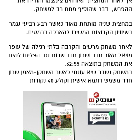
אך לאחר המחצית האורחים צימצמו והורידו את
ההפרש, דבר שהוסיף מתח רב למשחק.
במחצית שניה מותחת מאוד כאשר רבע רביעי נגמר
בשיוויון הקבוצות המשיכו להארכה דרמטית.
לאחר משחק מרשים והקרבה בלתי רגילה של עופר
מויאל מאור חדד ושרון חדד שדות נגב הצליחו לנצח
את המשחק בתוצאה 62:55.
במשחק נשבר שיא עונתי כאשר השחקן-מאמן שרון
חדד משמש דוגמא אישית וקולע 40 נקודות