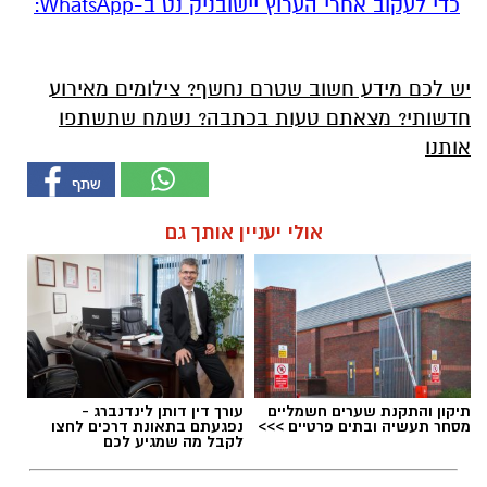
‏כדי לעקוב אחרי הערוץ יישובניק נט ב-WhatsApp:‏‏‏
יש לכם מידע חשוב שטרם נחשף? צילומים מאירוע
חדשותי? מצאתם טעות בכתבה? נשמח שתשתפו
אותנו
אולי יעניין אותך גם
תיקון והתקנת שערים חשמליים
עורך דין דותן לינדנברג -
מסחר תעשיה ובתים פרטיים >>>
נפגעתם בתאונת דרכים לחצו
לקבל מה שמגיע לכם