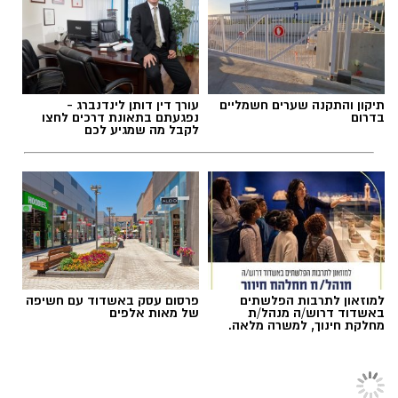
אמונה, אחדות והמשכיות.
בשנים האחרונות מועצה אזורית נחל שורק חברה
ל'ועד מתיישבי גוש קטיף' ולקחה חסות על הטורניר
ובזכותה הקשר החברי האנושי בין אנשי גוש קטיף
לא נותק ואף התחזק לטובת הטורניר שנמשך זו
השנה
תיקון והתקנה שערים חשמליים
עורך דין דותן לינדנברג -
בדרום
נפגעתם בתאונת דרכים לחצו
ה - 13 לעקירה.
לקבל מה שמגיע לכם
השנה התקיימו ימי המוקדמות בהם התחרו זה בזה
קבוצות מכלל יישובי גוש קטיף, נוער ובוגרים מרחבי
הארץ ומאות בני נוער הגיעו לעודד ולצפות
במשחקים.
למוזאון לתרבות הפלשתים
פרסום עסק באשדוד עם חשיפה
באשדוד דרוש/ה מנהל/ת
של מאות אלפים
מחלקת חינוך, למשרה מלאה.
.