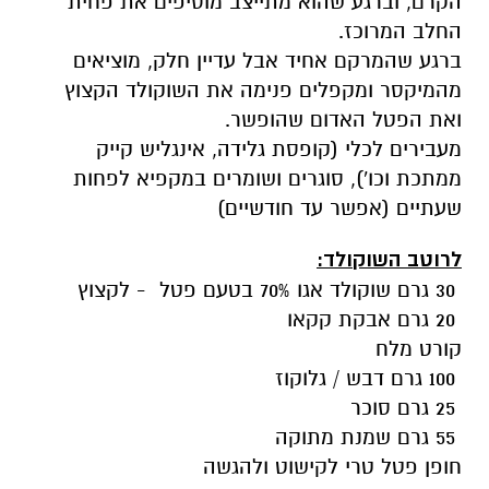
הקרם, וברגע שהוא מתייצב מוסיפים את פחית
החלב המרוכז.
ברגע שהמרקם אחיד אבל עדיין חלק, מוציאים
מהמיקסר ומקפלים פנימה את השוקולד הקצוץ
ואת הפטל האדום שהופשר.
מעבירים לכלי (קופסת גלידה, אינגליש קייק
ממתכת וכו'), סוגרים ושומרים במקפיא לפחות
שעתיים (אפשר עד חודשיים)
לרוטב השוקולד:
30 גרם שוקולד אגו 70% בטעם פטל - לקצוץ
20 גרם אבקת קקאו
קורט מלח
100 גרם דבש / גלוקוז
25 גרם סוכר
55 גרם שמנת מתוקה
חופן פטל טרי לקישוט ולהגשה