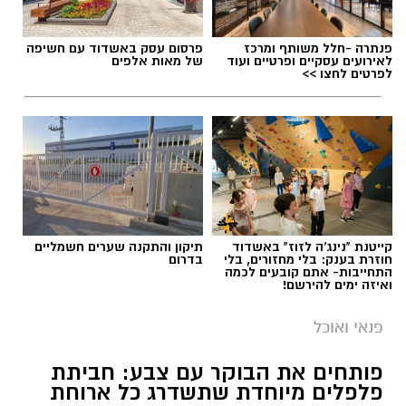
פנתרה -חלל משותף ומרכז
פרסום עסק באשדוד עם חשיפה
לאירועים עסקיים ופרטיים ועוד
של מאות אלפים
לפרטים לחצו >>
קייטנת "נינג'ה לזוז" באשדוד
תיקון והתקנה שערים חשמליים
חוזרת בענק: בלי מחזורים, בלי
בדרום
התחייבות- אתם קובעים לכמה
ואיזה ימים להירשם!
פנאי ואוכל
פותחים את הבוקר עם צבע: חביתת
פלפלים מיוחדת שתשדרג כל ארוחת