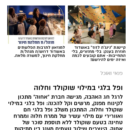
קייטנת "נינג'ה לזוז" באשדוד
למוזאון לתרבות הפלשתים
חוזרת בענק: בלי מחזורים, בלי
באשדוד דרוש/ה מנהל/ת
התחייבות- אתם קובעים לכמה
מחלקת חינוך, למשרה מלאה.
ואיזה ימים להירשם!
פנאי ואוכל
ופל בלגי במילוי שוקולד וחלוה
ai
לרגל חג האהבה, מגישה חברת "אחוה" מתכון
לקינוח מפנק, מרשים וקל להכנה: ופל בלגי במילוי
מצרכים (ל-2 מנות)
שוקולד וחלוה. המתכון משלב ופל בלגי חם
ואוורירי עם מילוי עשיר של ממרח חלוה וממרח
4 ביצים
טחינה בטעם שוקולד ללא תוספת סוכר של
½ פלפל אדום, חתוך לקוביות קטנות
אחוה, היוצרים שילוב טעמים מענג בין מתיקות