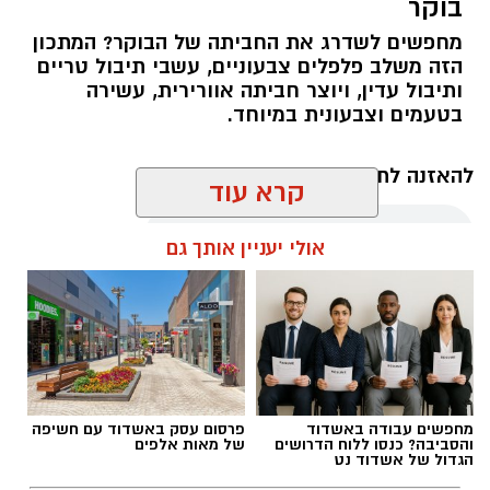
בוקר
מחפשים לשדרג את החביתה של הבוקר? המתכון
הזה משלב פלפלים צבעוניים, עשבי תיבול טריים
ותיבול עדין, ויוצר חביתה אוורירית, עשירה
בטעמים וצבעונית במיוחד.
להאזנה לתוכן:
קרא עוד
אולי יעניין אותך גם
אלדה נתנאל / 10:21 07.08.26
מחפשים עבודה באשדוד
פרסום עסק באשדוד עם חשיפה
והסביבה? כנסו ללוח הדרושים
של מאות אלפים
תגים:
חביתת ירק
הגדול של אשדוד נט