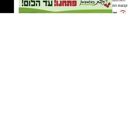
יוצקים את תערובת הביצים למחבת מעל
1 ו-1/2 כוסות קמח
הפלפלים.
קבוצת התקשורת ומקומוני הרשת:
מנמיכים את האש, מכסים ומבשלים כ-4
2 ביצים
דקות.
מקפלים את החביתה ומגישים חמה.
טיפ לשדרוג
אפשר להוסיף:
זיתי קלמטה קצוצים
פטריות מוקפצות
תרד טרי
גבינת קשקבל או מוצרלה מגוררת
מעט פלפל חריף למי שאוהב
הצעת הגשה
הגישו לצד סלט ירקות טרי, גבינות, זיתים ולחם
מחמצת או בגט טרי. לארוחת בוקר מושלמת אפשר
1 כף סוכר