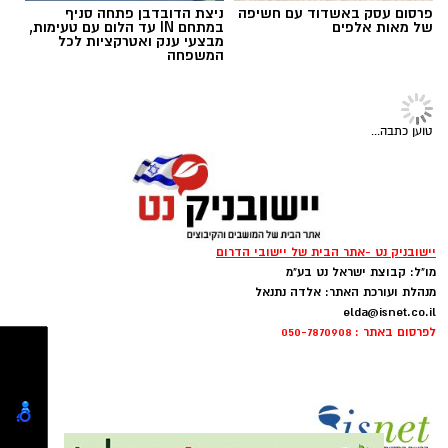
תגים:
ופל בלגי במילוי שוקולד וחלוה
פרסום עסק באשדוד עם חשיפה
ניצת הדובדבן פתחה סניף
של מאות אלפים
במתחם IN עד הלום עם טעימות,
מבצעי ענק ואטרקציות לכל
המשפחה
טוען כתבה...
מחממים מחבת עם שמן הזית והחמאה.
מטגנים את הבצל במשך כ-2 דקות.
מוסיפים את קוביות הפלפלים ומקפיצים 3–4
יישובניק נט -אתר הבית של יישובי הדרום
דקות, עד שהן מתרככות אך נשארות מעט
מו"ל: קבוצת ישראל נט בע"מ
פריכות.
מנהלת ועורכת האתר: אלדה נתנאל
בקערה טורפים את הביצים עם המלח,
elda@isnet.co.il
לפרסום באתר : 050-7870908
הפלפל, הפפריקה והכורכום.
ופל בלגי במילוי שוקולד וחלוה צילום הדס ניצן
מוסיפים את עשבי התיבול ואת הגבינה (אם
מצרכים (לכ-4 ופלים גדולים
):
משתמשים) ומערבבים.