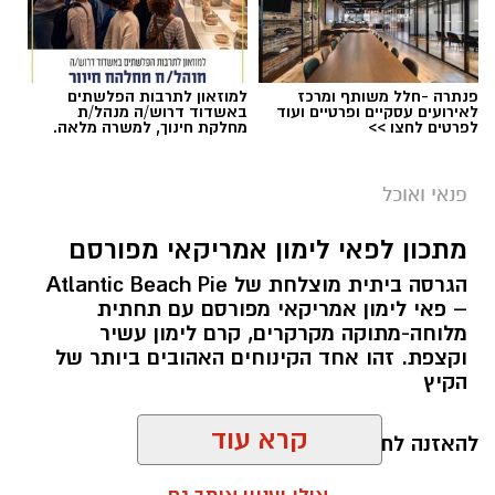
תגים:
ופל בלגי במילוי שוקולד וחלוה
פנתרה -חלל משותף ומרכז
למוזאון לתרבות הפלשתים
לאירועים עסקיים ופרטיים ועוד
באשדוד דרוש/ה מנהל/ת
לפרטים לחצו >>
מחלקת חינוך, למשרה מלאה.
פנאי ואוכל
מתכון לפאי לימון אמריקאי מפורסם
הגרסה ביתית מוצלחת של Atlantic Beach Pie
– פאי לימון אמריקאי מפורסם עם תחתית
מלוחה-מתוקה מקרקרים, קרם לימון עשיר
וקצפת. זהו אחד הקינוחים האהובים ביותר של
הקיץ
להאזנה לתוכן:
ופל בלגי במילוי שוקולד וחלוה צילום הדס ניצן
קרא עוד