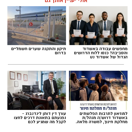
מצרכים (לכ-4 ופלים גדולים
):
אולי יעניין אותך גם
מערכת האתר / 09:33 23.07.26
1 ו-1/2 כוסות קמח
2 ביצים
מחפשים עבודה באשדוד
תיקון והתקנה שערים חשמליים
תגים:
פאי לימון אמריקאי מפורסם
והסביבה? כנסו ללוח הדרושים
בדרום
הגדול של אשדוד נט
למוזאון לתרבות הפלשתים
עורך דין דותן לינדנברג -
באשדוד דרוש/ה מנהל/ת
נפגעתם בתאונת דרכים לחצו