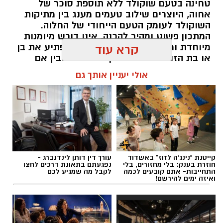
טחינה בטעם שוקולד ללא תוספת סוכר של
אחוה, היוצרים שילוב טעמים מענג בין מתיקות
השוקולד לעומק הטעם הייחודי של החלוה.
המתכון פשוט ומהיר להכנה, אינו דורש מיומנות
מיוחדת ומתאים לכל מי שמעוניין להפתיע את בן
קרא עוד
או בת הזוג במחווה מתוקה ומיוחדת. בין אם
מדובר בארוחת בוקר מפנקת, קינוח לארוחה
אולי יעניין אותך גם
רומנטית או פינוק זוגי בסוף היום, הוופל הבלגי
בטעם שוקולד וחלוה יהפוך כל רגע לחגיגה של
אהבה. ט"ו באב שמח!
להאזנה לתוכן:
קייטנת "נינג'ה לזוז" באשדוד
עורך דין דותן לינדנברג -
חוזרת בענק: בלי מחזורים, בלי
נפגעתם בתאונת דרכים לחצו
התחייבות- אתם קובעים לכמה
לקבל מה שמגיע לכם
ואיזה ימים להירשם!
אלדה נתנאל / 09:09 26.07.26