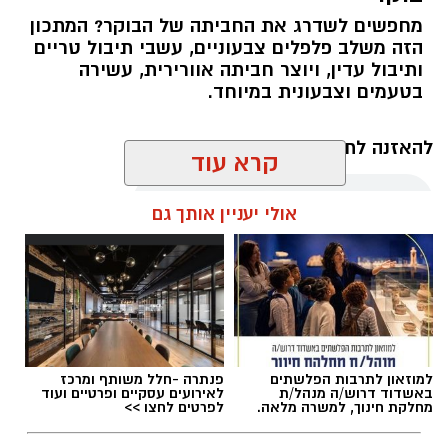
מחפשים לשדרג את החביתה של הבוקר? המתכון
הזה משלב פלפלים צבעוניים, עשבי תיבול טריים
ותיבול עדין, ויוצר חביתה אוורירית, עשירה
בטעמים וצבעונית במיוחד.
להאזנה לתוכן:
קרא עוד
אולי יעניין אותך גם
אלדה נתנאל / 10:21 07.08.26
למוזאון לתרבות הפלשתים
פנתרה -חלל משותף ומרכז
באשדוד דרוש/ה מנהל/ת
לאירועים עסקיים ופרטיים ועוד
תגים:
חביתת ירק
מחלקת חינוך, למשרה מלאה.
לפרטים לחצו >>