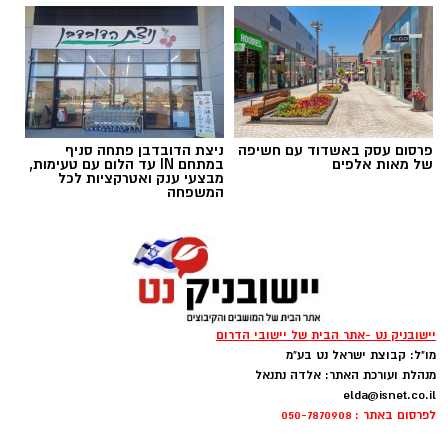
פרסום עסק באשדוד עם חשיפה
ניצת הדובדבן פתחה סניף
של מאות אלפים
במתחם IN עד הלום עם טעימות,
מבצעי ענק ואטרקציות לכל
המשפחה
ai
יישובניק נט -אתר הבית של יישובי הדרום
מצרכים (ל-2 מנות)
מו"ל: קבוצת ישראל נט בע"מ
מנהלת ועורכת האתר: אלדה נתנאל
4 ביצים
elda@isnet.co.il
½ פלפל אדום, חתוך לקוביות קטנות
לפרסום באתר : 050-7870908
½ פלפל צהוב, חתוך לקוביות קטנות