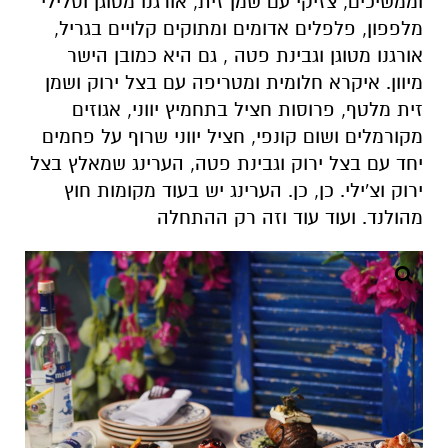
וממשיכים, צזיקי עם שמן זית, אורגנו מטוגן וסלילי
מלפפון, פלפלים אדומים ומתוקים קלויים בגריל,
אורגנו מטוגן וגבינת פטה , גם היא כמובן הישר
מיוון. איקרא חלומית ומטריפה עם בצל ירוק ושמן
זית מלטף, פרוסות חציל בתחמיץ יווני, אגוזים
מקורמלים ושום קונפי, חציל יווני שרוף על פחמים
יחד עם בצל ירוק וגבינת פטה, הערינג שמאלץ בצל
ירוק וצ'ילי. כן, כן. הערינג יש בעוד מקומות חוץ
מהולנד. ועוד עוד וזה רק ההתחלה