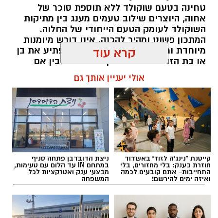
טחינה בטעם שוקולד ללא תוספת סוכר של
אחוה, היוצרים שילוב טעמים מענג בין מתיקות
השוקולד לעומק הטעם הייחודי של החלוה.
המתכון פשוט ומהיר להכנה, אינו דורש מיומנות
מיוחדת ומתאים לכל מי שמעוניין להפתיע את בן
קרא עוד
או בת הזוג במחווה מתוקה ומיוחדת. בין אם
מדובר בארוחת בוקר מפנקת, קינוח לארוחה
אולי יעניין אותך גם
רומנטית או פינוק זוגי בסוף היום, הוופל הבלגי
בטעם שוקולד וחלוה יהפוך כל רגע לחגיגה של
אהבה. ט"ו באב שמח!
להאזנה לתוכן:
קייטנת "נינג'ה לזוז" באשדוד
ניצת הדובדבן פתחה סניף
חוזרת בענק: בלי מחזורים, בלי
במתחם IN עד הלום עם טעימות,
התחייבות- אתם קובעים לכמה
מבצעי ענק ואטרקציות לכל
ואיזה ימים להירשם!
המשפחה
אלדה נתנאל / 09:09 26.07.26