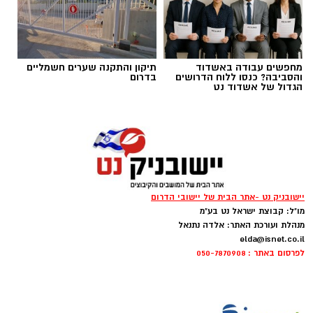
תגים:
ופל בלגי במילוי שוקולד וחלוה
מחפשים עבודה באשדוד
תיקון והתקנה שערים חשמליים
והסביבה? כנסו ללוח הדרושים
בדרום
הגדול של אשדוד נט
יישובניק נט -אתר הבית של יישובי הדרום
מו"ל: קבוצת ישראל נט בע"מ
מנהלת ועורכת האתר: אלדה נתנאל
elda@isnet.co.il
לפרסום באתר : 050-7870908
ופל בלגי במילוי שוקולד וחלוה צילום הדס ניצן