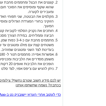
שהוא שקוף ומוסיפים את הסוכר חום
ומעבירים לקערה.
מקלפים את הבטטה, שני תפוחי האדמה
הזוקיני בחורי המגרדת הגדולים ומוס
המעוך.
חותכים את נקניק הסלמי לקוביות קטנ
הביצה וממליחים. במידת הצורך מסנני
מחממים מחבת עם כ
משטחים קצת עם מזלג ומטגנים עד שה
בעדינות לצד השני ומטגנים שמזהיב. מ
הופכים את הלביבות ואופים 20 דקות נוספות, עד להזהבה של שני הצדדים.
ניתן להגיש עם צ'יפס אפוי, לצד סלט ע
יש לכם מידע חשוב שטרם נחשף? צילומים
בכתבה? נשמח שתשתפו אותנו
‏כדי לעקוב אחרי הערוץ יישובניק נט ב-WhatsApp:‏‏‏