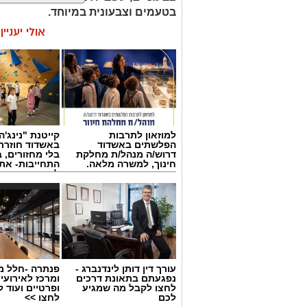
בטעמים וצבעונית במיוחד.
אולי יעניי
למוזאון לתרבות
קייטנת "נינג'ה 
הפלשתים באשדוד
באשדוד חוזרת
דרוש/ה מנהל/ת מחלקת
בלי מחזורים, ב
חינוך, למשרה מלאה.
התחייבות- את
לכמה ואיזה ימ
להירשם!
עורך דין דותן לינדנברג -
פנתרה -חלל מ
נפגעתם בתאונת דרכים
ומרכז לאירועי
לחצו לקבל מה שמגיע
ופרטיים ועוד 
לכם
לחצו >>
ai