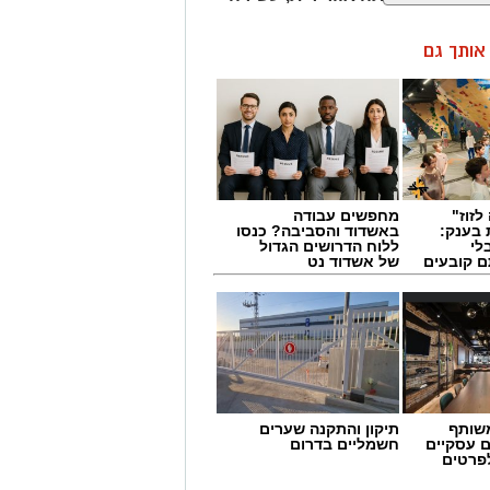
ן אותך גם
לזוז"
מחפשים עבודה
 בענק:
באשדוד והסביבה? כנסו
לי
ללוח הדרושים הגדול
ם קובעים
של אשדוד נט
ים
שותף
תיקון והתקנה שערים
ם עסקיים
חשמליים בדרום
לפרטים