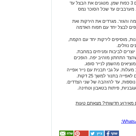
קוצצים את הבצל ומחממים מחבת עם 3 כפות שמן. מטגנים את הבצל עד
. מערבבים עד שכל הסוכר נמס
 והגזר. מגרדים את הירקות ואת
יפים לבצל יחד עם תפוח האדמה
ות, מוסיפים לירקות יחד עם הקמח,
ם נוזלים.
-3-4 כפות שמן. יוצרים לביבות ומניחים במחבת.
צד התחתון מזהיב יפה. הופכים
וציאים מהשמן לנייר סופג.
אפשרות אפייה: מחממים תנור ל- 180 מעלות. על גבי תבנית עם נייר אפייה
משומן מסדרים את הלביבות ומכניסים לאפייה בתנור למשך 25 דקות.
גבניות, פיתות בטאבון וטחינה.
 מאירוע חדשותי? מצאתם טעות