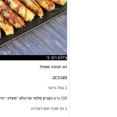
צילום ניקי בי
חג חנוכה שמח!
מצרכים:
1 בצל בינוני
150 גרם
נקניק
סלמי סרוולט
"
מעדני
יחי
1 כף סוכר חום דמררה