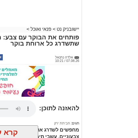
יישובניק נט
>
פנאי ואוכל
>
פותחים את הבוקר עם צבע: ח
שתשדרג כל ארוחת בוקר
אלדה נתנאל
07.08.26 / 10:21
להאזנה לתוכן:
תגים:
חביתת ירק
מחפשים לשדרג את החביתה של הבוק
קרא ע
צבעוניים, עשבי תיבול טריים ותיבול ע