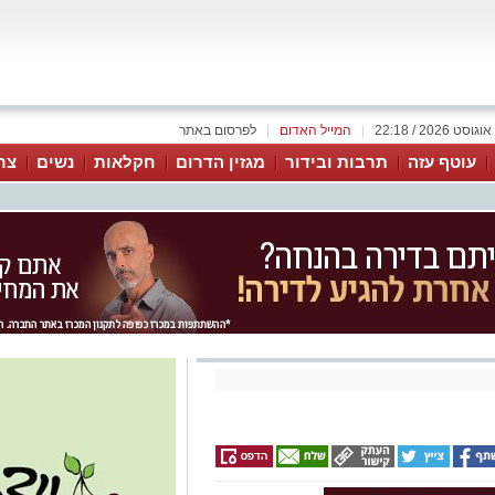
|
המייל האדום
|
לפרסום באתר
עוטף עזה
תרבות ובידור
מגזין הדרום
חקלאות
נשים
צר