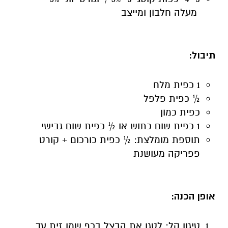
מעלה חלבון ומייצב
תיבול
:
1 כפית מלח
½ כפית פלפל
כפית כמון
1 כפית שום כתוש או ½ כפית שום גבישי
תוספת מומלצת: ½ כפית כורכום + קורט
פפריקה מעושנת
אופן הכנה:
טיגון קל: לטגן את הבצל בכף שמן זית עד