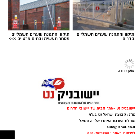
תגים:
ופל בלגי במילוי שוקולד וחלוה
תיקון והתקנה שערים חשמליים
תיקון והתקנת שערים חשמליים
בדרום
מסחר תעשיה ובתים פרטיים >>>
טוען כתבה...
מחממים מחבת עם שמן הזית והחמאה.
מטגנים את הבצל במשך כ-2 דקות.
מוסיפים את קוביות הפלפלים ומקפיצים 3–4
יישובניק נט -אתר הבית של יישובי הדרום
דקות, עד שהן מתרככות אך נשארות מעט
מו"ל: קבוצת ישראל נט בע"מ
פריכות.
מנהלת ועורכת האתר: אלדה נתנאל