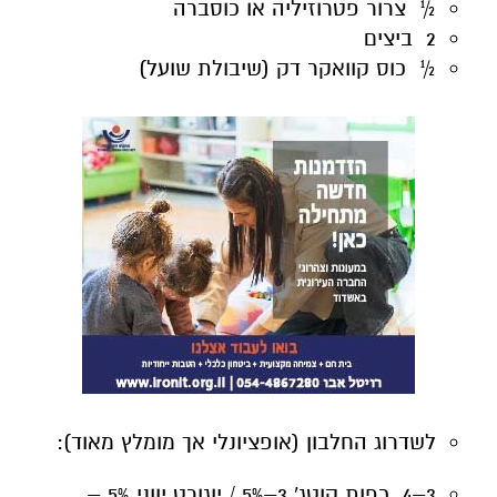
½ צרור פטרוזיליה או כוסברה
2 ביצים
½ כוס קוואקר דק (שיבולת שועל)
לשדרוג החלבון (אופציונלי אך מומלץ מאוד):
3–4 כפות קוטג' 3–5% / יוגורט יווני 5% –