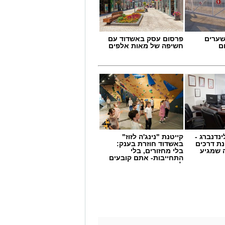
שערים
פרסום עסק באשדוד עם
ם
חשיפה של מאות אלפים
ינדנברג -
קייטנת "נינג'ה לזוז"
ת דרכים
באשדוד חוזרת בענק:
 שמגיע
בלי מחזורים, בלי
התחייבות- אתם קובעים
לכמה ואיזה ימים
להירשם!