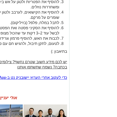
להוסיף את הפטריות ולטגן על אש בינ
ומשחררות נוזלים.
שומרים על מרקם.
לתבל במלח, פלפל (בזיליקום).
להוסיף את הסקיני פסטה ואת הפסטה
לבשל עוד 2–3 דקות עד שהכול מצופה היטב ברוטב הירקות.
לכבות את האש, להוסיף פרמזן וגרידת 
לטעום, לתקן תיבול, ולהגיש חם עם פט
בתיאבון :)
יש לכם מידע חשוב שטרם נחשף? צילומים
בכתבה? נשמח שתשתפו אותנו
‏כדי לעקוב אחרי הערוץ יישובניק נט ב-WhatsApp:‏‏‏
אולי יעניי