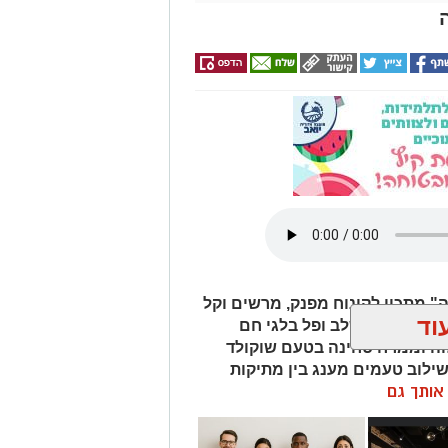
 מתכון לקינוח מפנק, מרשים וקל
וד
ה. המתכון משלב ופל בלגי חם
לוה וממרח טחינה בטעם שוקולד
שילוב טעמים מענג בין מתיקות
ן אותך גם
לוה. המתכון פשוט ומהיר להכנה,
ל מי שמעוניין להפתיע את בן או
 אם מדובר בארוחת בוקר מפנקת,