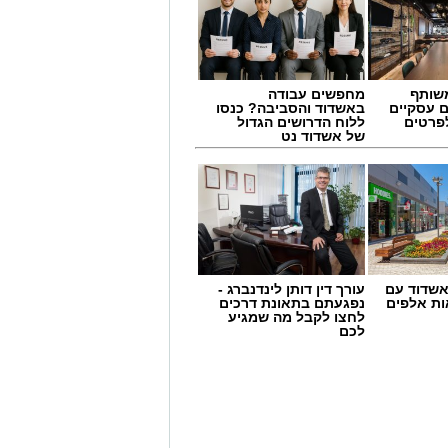
 בסוף היום, הוופל הבלגי בטעם
של אהבה. ט"ו באב שמח!
שותף
מחפשים עבודה
ם עסקיים
באשדוד והסביבה? כנסו
לפרטים
ללוח הדרושים הגדול
של אשדוד נט
שדוד עם
עורך דין דותן לינדנברג -
ת אלפים
נפגעתם בתאונת דרכים
לחצו לקבל מה שמגיע
לכם