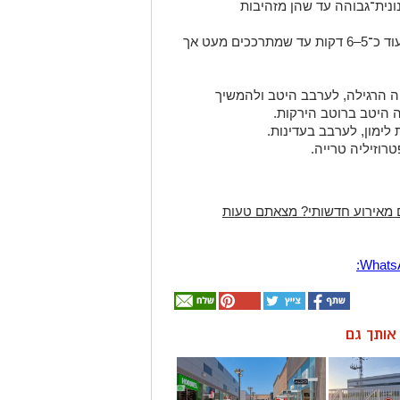
ונית־גבוהה עד שהן מזהיבות
להוסיף את הקישואים, לערבב ולטגן עוד כ־5–6 דקות עד שמתרככים מעט אך
 הרגילה, לערבב היטב ולהמשיך
לימון, לערבב בעדינות.
רוזיליה טרייה.
 מאירוע חדשותי? מצאתם טעות
ן אותך גם