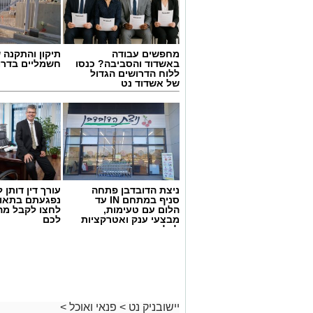
מחפשים עבודה
תיקון והתקנה 
באשדוד והסביבה? כנסו
חשמליים בדרו
ללוח הדרושים הגדול
של אשדוד נט
ניצת הדובדבן פתחה
עורך דין דותן ל
סניף במתחם IN עד
נפגעתם בתאונ
הלום עם טעימות,
לחצו לקבל מה
מבצעי ענק ואטרקציות
לכם
לכל המשפחה
יישובניק נט
>
פנאי ואוכל
>