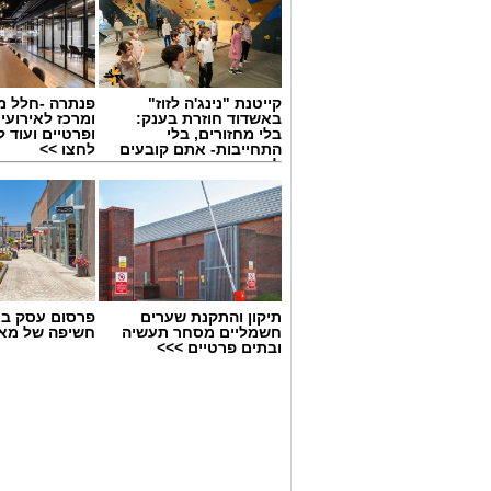
קינוח לארוחה רומנטית או פינוק זוגי
שוקולד וחלוה יהפוך כל רגע לחגיגה 
קייטנת "נינג'ה לזוז"
פנתרה -חלל מ
באשדוד חוזרת בענק:
ומרכז לאירועי
בלי מחזורים, בלי
ופרטיים ועוד 
התחייבות- אתם קובעים
לחצו >>
לכמה ואיזה ימים
להירשם!
תיקון והתקנת שערים
פרסום עסק בא
חשמליים מסחר תעשיה
חשיפה של מאו
ובתים פרטיים >>>