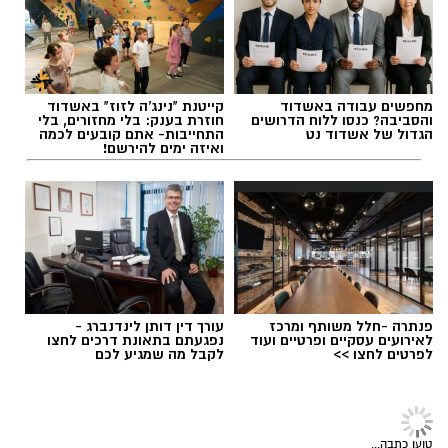
2 כפות גבינה בולגרית מפוררת (לא חובה)
בטעם שוקולד וחלוה יהפוך כל רגע לחגיגה של
½ כפית פפריקה מתוקה
אהבה. ט"ו באב שמח!
קורט כורכום (לצבע)
מלח ופלפל שחור לפי הטעם
להאזנה לתוכן:
כפית חמאה וכפית שמן זית לטיגון
מחפשים עבודה באשדוד
קייטנת "נינג'ה לזוז" באשדוד
אופן ההכנה
והסביבה? כנסו ללוח הדרושים
חוזרת בענק: בלי מחזורים, בלי
הגדול של אשדוד נט
התחייבות- אתם קובעים לכמה
ואיזה ימים להירשם!
אלדה נתנאל / 09:09 26.07.26
תגים:
ופל בלגי במילוי שוקולד וחלוה
פנתרה -חלל משותף ומרכז
עורך דין דותן לינדנברג -
לאירועים עסקיים ופרטיים ועוד
נפגעתם בתאונת דרכים לחצו
לפרטים לחצו >>
לקבל מה שמגיע לכם