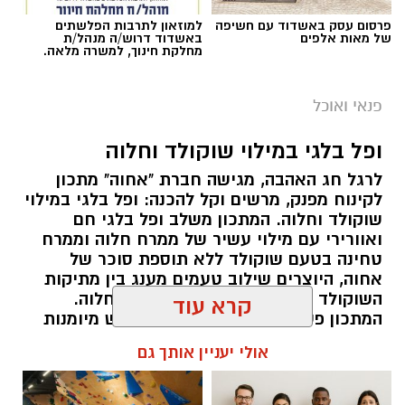
פרסום עסק באשדוד עם חשיפה
למוזאון לתרבות הפלשתים
של מאות אלפים
באשדוד דרוש/ה מנהל/ת
מחלקת חינוך, למשרה מלאה.
פנאי ואוכל
ופל בלגי במילוי שוקולד וחלוה
ai
לרגל חג האהבה, מגישה חברת "אחוה" מתכון
לקינוח מפנק, מרשים וקל להכנה: ופל בלגי במילוי
מצרכים (ל-2 מנות)
שוקולד וחלוה. המתכון משלב ופל בלגי חם
ואוורירי עם מילוי עשיר של ממרח חלוה וממרח
4 ביצים
טחינה בטעם שוקולד ללא תוספת סוכר של
½ פלפל אדום, חתוך לקוביות קטנות
אחוה, היוצרים שילוב טעמים מענג בין מתיקות
½ פלפל צהוב, חתוך לקוביות קטנות
השוקולד לעומק הטעם הייחודי של החלוה.
¼ פלפל ירוק, חתוך לקוביות קטנות
המתכון פשוט ומהיר להכנה, אינו דורש מיומנות
מיוחדת ומתאים לכל מי שמעוניין להפתיע את בן
½ בצל קטן קצוץ דק (לא חובה)
קרא עוד
או בת הזוג במחווה מתוקה ומיוחדת. בין אם
2 כפות פטרוזיליה קצוצה
מדובר בארוחת בוקר מפנקת, קינוח לארוחה
2 כפות עירית קצוצה
אולי יעניין אותך גם
רומנטית או פינוק זוגי בסוף היום, הוופל הבלגי