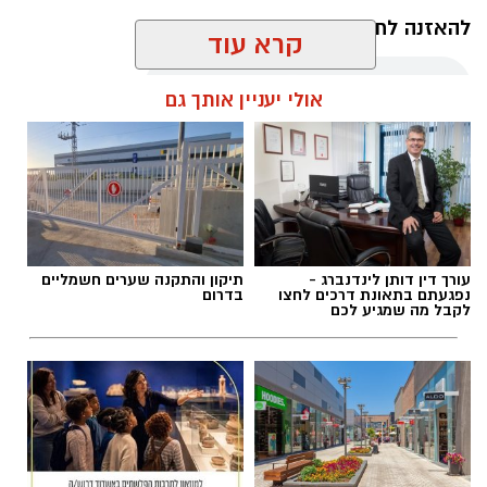
להאזנה לתוכן:
קרא עוד
אולי יעניין אותך גם
אלדה נתנאל / 10:21 07.08.26
עורך דין דותן לינדנברג -
תיקון והתקנה שערים חשמליים
נפגעתם בתאונת דרכים לחצו
בדרום
תגים:
חביתת ירק
לקבל מה שמגיע לכם