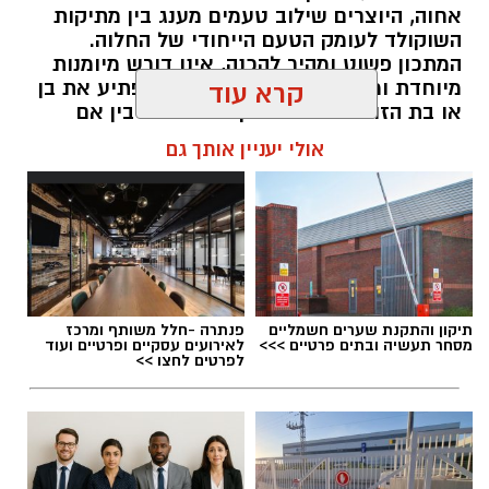
אחוה, היוצרים שילוב טעמים מענג בין מתיקות
השוקולד לעומק הטעם הייחודי של החלוה.
המתכון פשוט ומהיר להכנה, אינו דורש מיומנות
מיוחדת ומתאים לכל מי שמעוניין להפתיע את בן
קרא עוד
או בת הזוג במחווה מתוקה ומיוחדת. בין אם
מדובר בארוחת בוקר מפנקת, קינוח לארוחה
אולי יעניין אותך גם
רומנטית או פינוק זוגי בסוף היום, הוופל הבלגי
בטעם שוקולד וחלוה יהפוך כל רגע לחגיגה של
אהבה. ט"ו באב שמח!
להאזנה לתוכן:
תיקון והתקנת שערים חשמליים
פנתרה -חלל משותף ומרכז
מסחר תעשיה ובתים פרטיים >>>
לאירועים עסקיים ופרטיים ועוד
לפרטים לחצו >>
אלדה נתנאל / 09:09 26.07.26