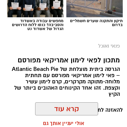
תגים:
ופל בלגי במילוי שוקולד וחלוה
תיקון והתקנה שערים חשמליים
מחפשים עבודה באשדוד
בדרום
והסביבה? כנסו ללוח הדרושים
הגדול של אשדוד נט
פנאי ואוכל
מתכון לפאי לימון אמריקאי מפורסם
הגרסה ביתית מוצלחת של Atlantic Beach Pie
– פאי לימון אמריקאי מפורסם עם תחתית
מלוחה-מתוקה מקרקרים, קרם לימון עשיר
וקצפת. זהו אחד הקינוחים האהובים ביותר של
הקיץ
להאזנה לתוכן:
ופל בלגי במילוי שוקולד וחלוה צילום הדס ניצן
קרא עוד