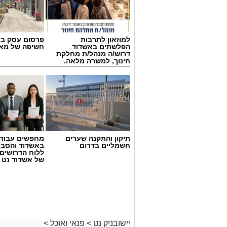
למוזאון לתרבות
פרסום עסק בא
הפלשתים באשדוד
חשיפה של מאו
דרוש/ה מנהל/ת מחלקת
חינוך, למשרה מלאה.
תיקון והתקנה שערים
מחפשים עבוד
חשמליים בדרום
באשדוד והסבי
ללוח הדרושים 
של אשדוד נט
ai
מצרכים (ל-2 מנות)
4 ביצים
½ פלפל אדום, חתוך לקוביות קטנות
½ פלפל צהוב, חתוך לקוביות קטנות
יישובניק נט
>
פנאי ואוכל
>
¼ פלפל ירוק, חתוך לקוביות קטנות