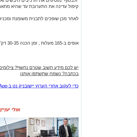
ולבסוף מוסיפים את הרכיבים היבשים ואת
קיפול עדינה את התערובת עד שהיא מתאח
לאחר מכן שופכים לתבנית משומנת ומכניס
אופים ב-165 מעלות , זמן הכנה 30-35 דק'.
יש לכם מידע חשוב שטרם נחשף? צילומים
בכתבה? נשמח שתשתפו אותנו
‏כדי לעקוב אחרי הערוץ יישובניק נט ב-WhatsApp:‏‏‏
אולי יעניי