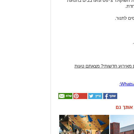
 השוקולד צי'פס ומערבבים בתנועת
דת.
ים לתנור.
 מאירוע חדשותי? מצאתם טעות
ן אותך גם