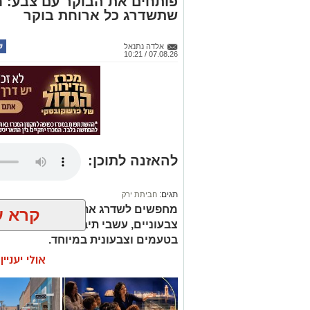
פותחים את הבוקר עם צבע: ח
שתשדרג כל ארוחת בוקר
אלדה נתנאל
07.08.26 / 10:21
להאזנה לתוכן:
תגים:
חביתת ירק
מחפשים לשדרג את החביתה של הבוק
קרא ע
צבעוניים, עשבי תיבול טריים ותיבול ע
בטעמים וצבעונית במיוחד.
אולי יעניי