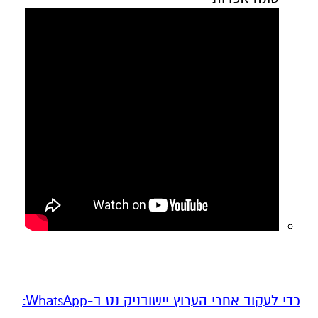
‏כדי לעקוב אחרי הערוץ יישובניק נט ב-WhatsApp:‏‏‏