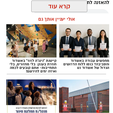
להאזנה לתוכן:
קרא עוד
אולי יעניין אותך גם
אלדה נתנאל / 10:21 07.08.26
מחפשים עבודה באשדוד
קייטנת "נינג'ה לזוז" באשדוד
והסביבה? כנסו ללוח הדרושים
חוזרת בענק: בלי מחזורים, בלי
תגים:
חביתת ירק
הגדול של אשדוד נט
התחייבות- אתם קובעים לכמה
ואיזה ימים להירשם!