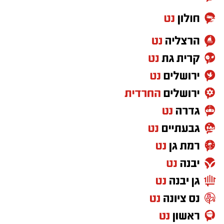
½ כפית פפריקה מתוקה
קורט כורכום (לצבע)
מלח ופלפל שחור לפי הטעם
כפית חמאה וכפית שמן זית לטיגון
אופן ההכנה