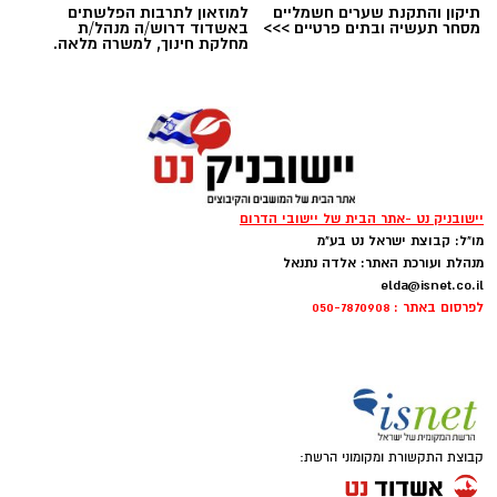
תיקון והתקנת שערים חשמליים
למוזאון לתרבות הפלשתים
מסחר תעשיה ובתים פרטיים >>>
באשדוד דרוש/ה מנהל/ת
מחלקת חינוך, למשרה מלאה.
ai
יישובניק נט -אתר הבית של יישובי הדרום
מצרכים (ל-2 מנות)
מו"ל: קבוצת ישראל נט בע"מ
מנהלת ועורכת האתר: אלדה נתנאל
4 ביצים
elda@isnet.co.il
½ פלפל אדום, חתוך לקוביות קטנות
לפרסום באתר : 050-7870908
½ פלפל צהוב, חתוך לקוביות קטנות
¼ פלפל ירוק, חתוך לקוביות קטנות
½ בצל קטן קצוץ דק (לא חובה)
2 כפות פטרוזיליה קצוצה
2 כפות עירית קצוצה
קבוצת התקשורת ומקומוני הרשת:
2 כפות גבינה בולגרית מפוררת (לא חובה)