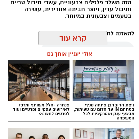
הזה משלב פלפלים צבעוניים, עשבי תיבול טריים
ותיבול עדין, ויוצר חביתה אוורירית, עשירה
בטעמים וצבעונית במיוחד.
להאזנה לתוכן:
קרא עוד
אולי יעניין אותך גם
אלדה נתנאל / 10:21 07.08.26
ניצת הדובדבן פתחה סניף
פנתרה -חלל משותף ומרכז
במתחם IN עד הלום עם טעימות,
לאירועים עסקיים ופרטיים ועוד
תגים:
חביתת ירק
מבצעי ענק ואטרקציות לכל
לפרטים לחצו >>
המשפחה