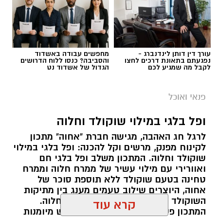
עורך דין דותן לינדנברג -
מחפשים עבודה באשדוד
נפגעתם בתאונת דרכים לחצו
והסביבה? כנסו ללוח הדרושים
לקבל מה שמגיע לכם
הגדול של אשדוד נט
פנאי ואוכל
ופל בלגי במילוי שוקולד וחלוה
ai
לרגל חג האהבה, מגישה חברת "אחוה" מתכון
לקינוח מפנק, מרשים וקל להכנה: ופל בלגי במילוי
מצרכים (ל-2 מנות)
שוקולד וחלוה. המתכון משלב ופל בלגי חם
ואוורירי עם מילוי עשיר של ממרח חלוה וממרח
4 ביצים
טחינה בטעם שוקולד ללא תוספת סוכר של
½ פלפל אדום, חתוך לקוביות קטנות
אחוה, היוצרים שילוב טעמים מענג בין מתיקות
½ פלפל צהוב, חתוך לקוביות קטנות
השוקולד לעומק הטעם הייחודי של החלוה.
¼ פלפל ירוק, חתוך לקוביות קטנות
המתכון פשוט ומהיר להכנה, אינו דורש מיומנות