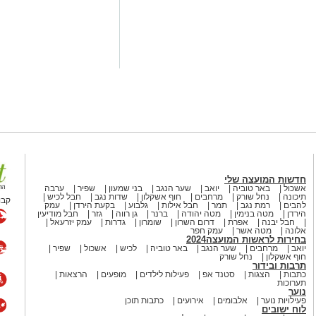
חדשות המועצה שלי
ה.
אשכול
באר טוביה
יואב
שער הנגב
בני שמעון
שפיר
ערבה
תיכונה
נחל שורק
מרחבים
חוף אשקלון
שדות נגב
חבל לכיש
קבו
להבים
רמת נגב
תמר
חבל אילות
גלבוע
בקעת הירדן
עמק
מוסיפים את קוביות הפלפלים ומקפיצים 3–4 דקות, עד שהן מתרככות אך
הירדן
מטה בנימין
מטה יהודה
ברנר
גן רווה
גזר
חבל מודיעין
חבל יבנה
אפרת
דרום השרון
שומרון
גדרות
עמק יזרעאל
אלונה
מטה אשר
עמק חפר
 הפלפל, הפפריקה והכורכום.
בחירות לראשות המועצה2024
יואב
מרחבים
שער הנגב
באר טוביה
לכיש
אשכול
שפיר
ה (אם משתמשים) ומערבבים.
חוף אשקלון
נחל שורק
על הפלפלים.
תרבות ובידור
כתבות
הצגות
סטנד אפ
פעילות לילדים
מופעים
הרצאות
.
תערוכות
נוער
פעילויות נוער
אלבומים
אירועים
כתבות תוכן
לוח ישובים