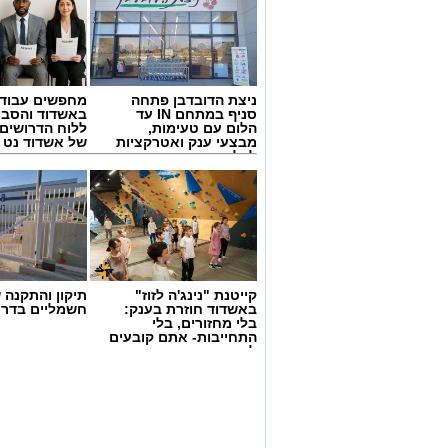
ניצת הדובדבן פתחה
מחפשים עבוד
סניף במתחם IN עד
באשדוד והסבי
הלום עם טעימות,
ללוח הדרושים 
מבצעי ענק ואטרקציות
של אשדוד נט
לכל המשפחה
קייטנת "נינג'ה לזוז"
תיקון והתקנה 
באשדוד חוזרת בענק:
חשמליים בדרו
בלי מחזורים, בלי
התחייבות- אתם קובעים
ai
לכמה ואיזה ימים
להירשם!
מצרכים (ל-2 מנות)
4 ביצים
½ פלפל אדום, חתוך לקוביות קטנות
½ פלפל צהוב, חתוך לקוביות קטנות