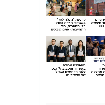
שערים
קייטנת "נינג'ה לזוז"
ר תעשיה
באשדוד חוזרת בענק:
>>>
בלי מחזורים, בלי
התחייבות- אתם קובעים
לכמה ואיזה ימים
להירשם!
ת
מחפשים עבודה
דוד
באשדוד והסביבה? כנסו
ת מחלקת
ללוח הדרושים הגדול
 מלאה.
של אשדוד נט