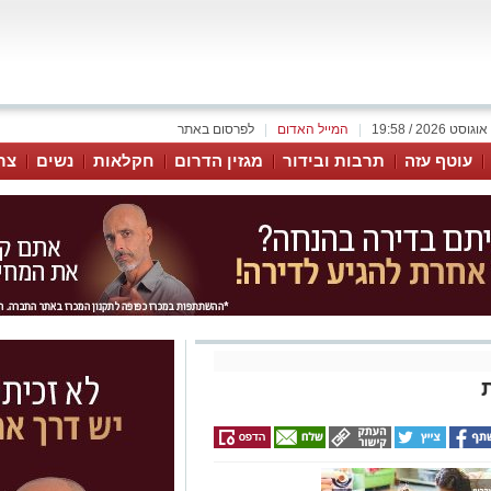
|
המייל האדום
|
לפרסום באתר
עוטף עזה
תרבות ובידור
מגזין הדרום
חקלאות
נשים
צר