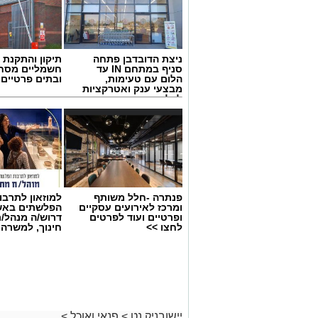
ניצת הדובדבן פתחה
תיקון והתקנת 
סניף במתחם IN עד
חשמליים מסח
הלום עם טעימות,
ובתים פרטיים 
מבצעי ענק ואטרקציות
לכל המשפחה
פנתרה -חלל משותף
למוזאון לתרבו
ומרכז לאירועים עסקיים
הפלשתים באש
ופרטיים ועוד לפרטים
דרוש/ה מנהל/
לחצו >>
חינוך, למשרה
יישובניק נט
>
פנאי ואוכל
>