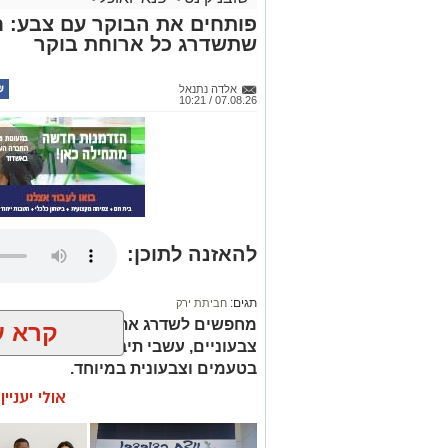
פותחים את הבוקר עם צבע: ח
שתשדרג כל ארוחת בוקר
אלדה נתנאל
07.08.26 / 10:21
להאזנה לתוכן:
תגים:
חביתת ירק
מחפשים לשדרג את החביתה של הבוק
קרא ע
צבעוניים, עשבי תיבול טריים ותיבול ע
בטעמים וצבעונית במיוחד.
אולי יעניי