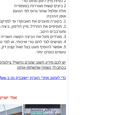
2 כפיות מיץ לימון סחוט טרי
2 ביצים קשות מגוררות בפומפייה
מלח ופלפל שחור גרוס לפי הטעם
אופן ההכנה:
1. בקערה מועכים את האבוקדו עד למרקם קרמי אך לא חלק מדי.
2. מוסיפים את החרדל, מיץ הלימון, ביצה מגוררת אחת, מלח ופלפל לפי הטעם
ומערבבים היטב.
3. מגרדים מעל את הביצה הקשה השנייה ומפזרים מעט פלפל שחור גרוס.
4. מגישים לצד לחם טרי ואיכותי, או לצד טוסט, קרואסון או בייגל.
5. אפשר להוסיף מעט בצל סגול קצוץ דק, כוסברה או צ&#39;ילי טרי – למי שאוהב
טעמים נועזים יותר.
יש לכם מידע חשוב שטרם נחשף? צילומים
בכתבה? נשמח שתשתפו אותנו
‏כדי לעקוב אחרי הערוץ יישובניק נט ב-WhatsApp:‏‏‏
אולי יעניי