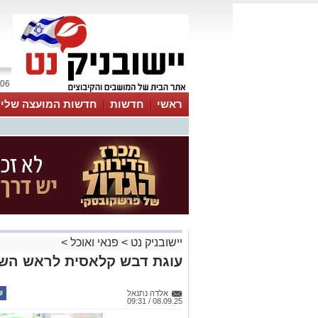
06 אוגוסט 2026 / 12:05
ראשי
חדשות
חדשות המועצה שלי
אינדקס עסקים
לוח
טיפים והמלצות
יישובניק נט
>
פנאי ואוכל
>
עוגת דבש קלאסית לראש הש
אלדה נתנאל
08.09.25 / 09:31