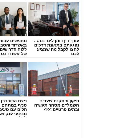
אינו דורש מיומנות מיוחדת ומתאים לכ
בת הזוג במחווה מתוקה ומיוחדת. בין
קינוח לארוחה רומנטית או פינוק זוגי
שוקולד וחלוה יהפוך כל רגע לחגיגה 
עורך דין דותן לינדנברג -
מחפשים עבוד
נפגעתם בתאונת דרכים
באשדוד והסבי
לחצו לקבל מה שמגיע
ללוח הדרושים 
לכם
של אשדוד נט
תיקון והתקנת שערים
ניצת הדובדבן
חשמליים מסחר תעשיה
ובתים פרטיים >>>
הלום עם טעימ
מבצעי ענק וא
לכל המשפחה