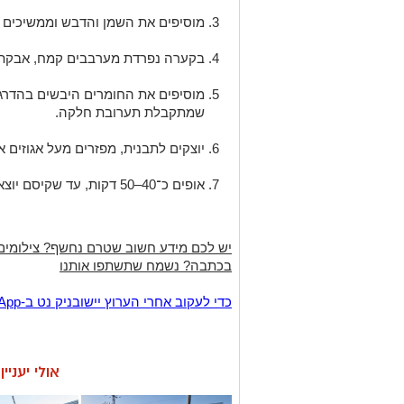
מוסיפים את השמן והדבש וממשיכים 
בקערה נפרדת מערבבים קמח, אבקת א
מוסיפים את החומרים היבשים בהדרגה
שמתקבלת תערובת חלקה.
יוצקים לתבנית, מפזרים מעל אגוזים א
אופים כ־40–50 דקות, עד שקיסם יוצא יבש עם פירורים לחים.
יש לכם מידע חשוב שטרם נחשף? צילומים
בכתבה? נשמח שתשתפו אותנו
‏כדי לעקוב אחרי הערוץ יישובניק נט ב-WhatsApp:‏‏‏
אולי יעניי