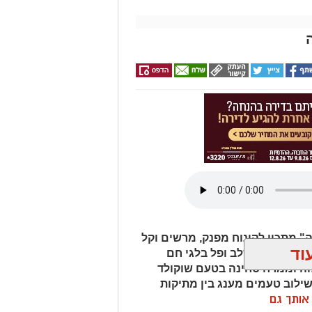
 מתכון לקינוח מפנק, מרשים וקל
וד
ה. המתכון משלב ופל בלגי חם
לוה וממרח טחינה בטעם שוקולד
שילוב טעמים מענג בין מתיקות
ן אותך גם
לוה. המתכון פשוט ומהיר להכנה,