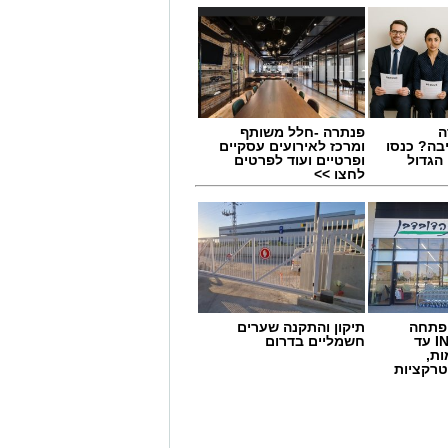
ל מי שמעוניין להפתיע את בן או
 אם מדובר בארוחת בוקר מפנקת,
 בסוף היום, הוופל הבלגי בטעם
של אהבה. ט"ו באב שמח!
ה
פנתרה -חלל משותף
בה? כנסו
ומרכז לאירועים עסקיים
הגדול
ופרטיים ועוד לפרטים
לחצו >>
 פתחה
תיקון והתקנה שערים
סניף במתחם IN עד
חשמליים בדרום
ות,
טרקציות