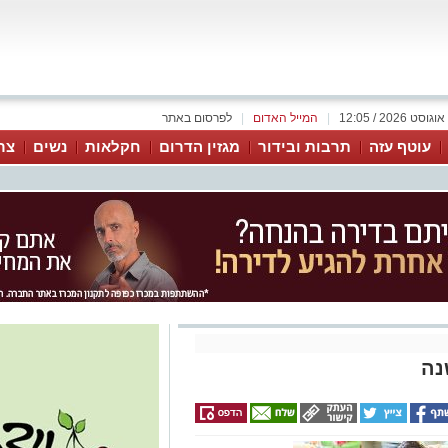
|
המייל האדום
|
לפרסום באתר
עוטף עזה
תרבות ובידור
מגזין הדרום
חקלאות
נשים
צר
נה