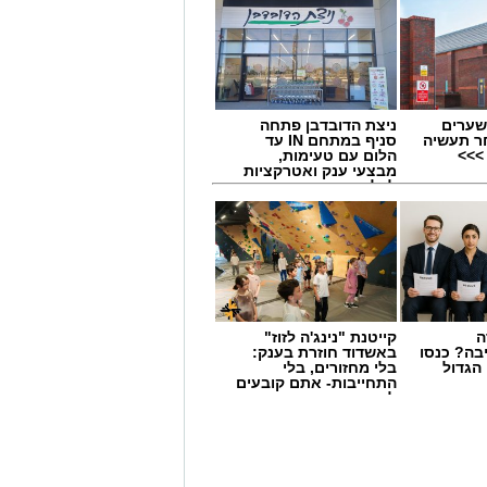
שערים
ניצת הדובדבן פתחה
ר תעשיה
סניף במתחם IN עד
>>>
הלום עם טעימות,
מבצעי ענק ואטרקציות
לכל המשפחה
ה
קייטנת "נינג'ה לזוז"
בה? כנסו
באשדוד חוזרת בענק:
הגדול
בלי מחזורים, בלי
התחייבות- אתם קובעים
לכמה ואיזה ימים
להירשם!