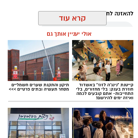
להאזנה לתוכן:
קרא עוד
אולי יעניין אותך גם
אלדה נתנאל / 10:21 07.08.26
קייטנת "נינג'ה לזוז" באשדוד
תיקון והתקנת שערים חשמליים
חוזרת בענק: בלי מחזורים, בלי
מסחר תעשיה ובתים פרטיים >>>
תגים:
חביתת ירק
התחייבות- אתם קובעים לכמה
ואיזה ימים להירשם!