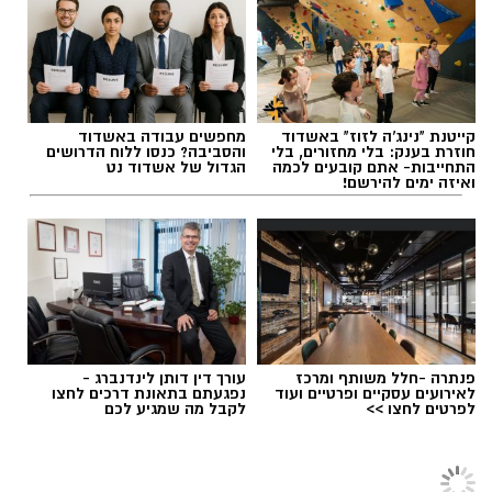
2 כפות עירית קצוצה
אולי יעניין אותך גם
רומנטית או פינוק זוגי בסוף היום, הוופל הבלגי
2 כפות גבינה בולגרית מפוררת (לא חובה)
בטעם שוקולד וחלוה יהפוך כל רגע לחגיגה של
½ כפית פפריקה מתוקה
אהבה. ט"ו באב שמח!
קורט כורכום (לצבע)
מלח ופלפל שחור לפי הטעם
להאזנה לתוכן:
כפית חמאה וכפית שמן זית לטיגון
קייטנת "נינג'ה לזוז" באשדוד
מחפשים עבודה באשדוד
אופן ההכנה
חוזרת בענק: בלי מחזורים, בלי
והסביבה? כנסו ללוח הדרושים
התחייבות- אתם קובעים לכמה
הגדול של אשדוד נט
ואיזה ימים להירשם!
אלדה נתנאל / 09:09 26.07.26
תגים:
ופל בלגי במילוי שוקולד וחלוה
פנתרה -חלל משותף ומרכז
עורך דין דותן לינדנברג -
לאירועים עסקיים ופרטיים ועוד
נפגעתם בתאונת דרכים לחצו
לפרטים לחצו >>
לקבל מה שמגיע לכם