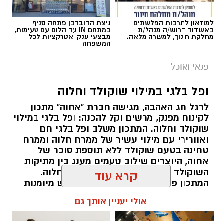
למוזאון לתרבות הפלשתים
ניצת הדובדבן פתחה סניף
באשדוד דרוש/ה מנהל/ת
במתחם IN עד הלום עם טעימות,
מחלקת חינוך, למשרה מלאה.
מבצעי ענק ואטרקציות לכל
המשפחה
פנאי ואוכל
ופל בלגי במילוי שוקולד וחלוה
ai
לרגל חג האהבה, מגישה חברת "אחוה" מתכון
לקינוח מפנק, מרשים וקל להכנה: ופל בלגי במילוי
מצרכים (ל-2 מנות)
שוקולד וחלוה. המתכון משלב ופל בלגי חם
ואוורירי עם מילוי עשיר של ממרח חלוה וממרח
4 ביצים
טחינה בטעם שוקולד ללא תוספת סוכר של
½ פלפל אדום, חתוך לקוביות קטנות
אחוה, היוצרים שילוב טעמים מענג בין מתיקות
½ פלפל צהוב, חתוך לקוביות קטנות
השוקולד לעומק הטעם הייחודי של החלוה.
¼ פלפל ירוק, חתוך לקוביות קטנות
המתכון פשוט ומהיר להכנה, אינו דורש מיומנות
מיוחדת ומתאים לכל מי שמעוניין להפתיע את בן
½ בצל קטן קצוץ דק (לא חובה)
קרא עוד
או בת הזוג במחווה מתוקה ומיוחדת. בין אם
2 כפות פטרוזיליה קצוצה
מדובר בארוחת בוקר מפנקת, קינוח לארוחה