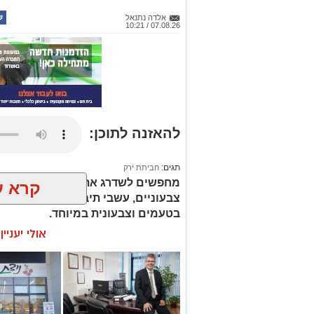
אלדה נתנאל
07.08.26 / 10:21
להאזנה לתוכן:
תגים:
חביתת ירק
מחפשים לשדרג את החביתה של הבוק
קרא ע
צבעוניים, עשבי תיבול טריים ותיבול ע
בטעמים וצבעונית במיוחד.
אולי יעניי