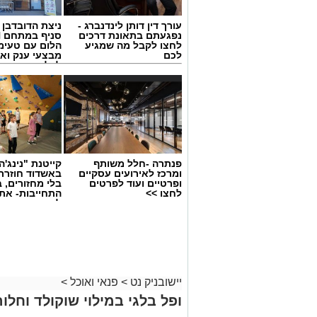
עורך דין דותן לינדנברג -
ניצת הדובדבן
נפגעתם בתאונת דרכים
לחצו לקבל מה שמגיע
הלום עם טעימ
לכם
מבצעי ענק וא
לכל המשפחה
פנתרה -חלל משותף
קייטנת "נינג'ה 
ומרכז לאירועים עסקיים
באשדוד חוזרת
ופרטיים ועוד לפרטים
בלי מחזורים, ב
לחצו >>
התחייבות- את
ai
לכמה ואיזה ימ
להירשם!
מצרכים (ל-2 מנות)
4 ביצים
½ פלפל אדום, חתוך לקוביות קטנות
½ פלפל צהוב, חתוך לקוביות קטנות
יישובניק נט
>
פנאי ואוכל
>
¼ פלפל ירוק, חתוך לקוביות קטנות
½ בצל קטן קצוץ דק (לא חובה)
ופל בלגי במילוי שוקולד וחלוה
2 כפות פטרוזיליה קצוצה