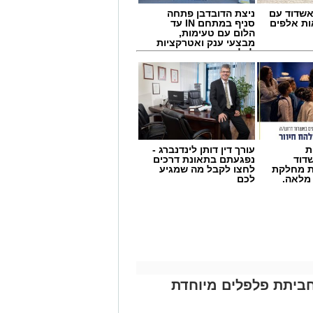
שדוד עם
ניצת הדובדבן פתחה
ת אלפים
סניף במתחם IN עד
הלום עם טעימות,
מבצעי ענק ואטרקציות
לכל המשפחה
ת
עורך דין דותן לינדנברג -
דוד
נפגעתם בתאונת דרכים
ת מחלקת
לחצו לקבל מה שמגיע
 מלאה.
לכם
ביתת פלפלים מיוחדת