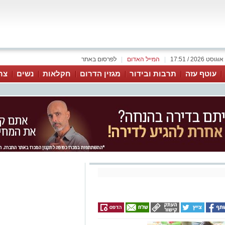
|
המייל האדום
|
לפרסום באתר
עוטף עזה
תרבות ובידור
מגזין הדרום
חקלאות
נשים
צר