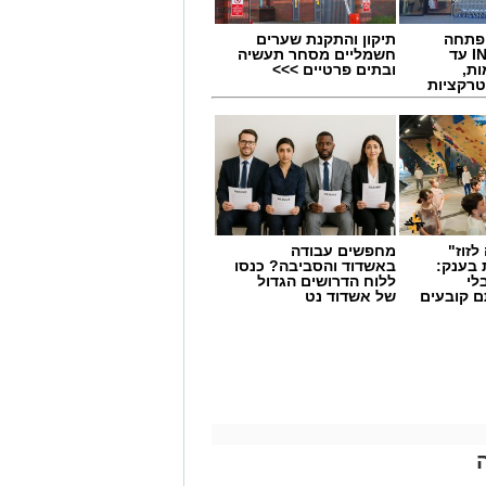
 פתחה
תיקון והתקנת שערים
סניף במתחם IN עד
חשמליים מסחר תעשיה
ות,
ובתים פרטיים >>>
טרקציות
לזוז"
מחפשים עבודה
 בענק:
באשדוד והסביבה? כנסו
לי
ללוח הדרושים הגדול
ם קובעים
של אשדוד נט
ים