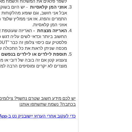
לשפר פלאים את המשלוח ולשמח מאו
אוזני המן קלאסיות
- יש היום בשוק 
אבל אני חושב, וגם שומע מהלקוחות ש
אוזני המן קלאסיות.
האריזה מנצחת -
האריזה שעוטפת א
החשוב ביותר וכדאי לשים עליה דגש 
פלסטיק עם כיסוי צלופן זה כבר "OUT"
מכסה שניתן לראות את כל התכולה ש
תוספת לילדים או לילדים בנפשם
צעצוע קטן אם זה בובה של דובי או מי
מוצרים לא יקרים ומוסיפים הרבה למש
יש לכם מידע חשוב שטרם נחשף? צילומים
בכתבה? נשמח שתשתפו אותנו
‏כדי לעקוב אחרי הערוץ יישובניק נט ב-WhatsApp:‏‏‏