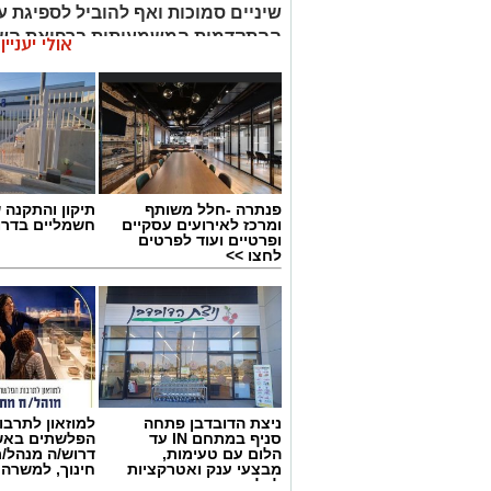
שיניים סמוכות ואף להוביל לספיגת ע
ההתקדמות המשמעותית ברפואת השינ
אולי יעניי
שיניים הפכה לאחד הפתרונות היעילי
חסרות. כיום ניתן לבצע טיפולים מדוי
תלת-ממדיות, לתכנן את מיקום השת
התהליך באופן אישי לכל מטופל. עם ז
בהליך הכירורגי עצמו, אלא גם בתכנ
ובהקפדה על הוראות הטיפול והמעק
פנתרה -חלל משותף
תיקון והתקנה 
ומרכז לאירועים עסקיים
חשמליים בדרו
ופרטיים ועוד לפרטים
לחצו >>
ניצת הדובדבן פתחה
למוזאון לתרבו
סניף במתחם IN עד
הפלשתים באש
הלום עם טעימות,
דרוש/ה מנהל/
מבצעי ענק ואטרקציות
חינוך, למשרה
לכל המשפחה