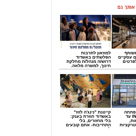
ן אותך גם
שותף
למוזאון לתרבות
ם עסקיים
הפלשתים באשדוד
לפרטים
דרוש/ה מנהל/ת מחלקת
חינוך, למשרה מלאה.
 פתחה
קייטנת "נינג'ה לזוז"
סניף במתחם IN עד
באשדוד חוזרת בענק:
ות,
בלי מחזורים, בלי
טרקציות
התחייבות- אתם קובעים
לכמה ואיזה ימים
להירשם!