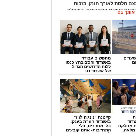
צם הלסת לאורך הזמן. בזכות
יים בשנים האחרונות, השתלת
ן אותך גם
ם והמבוססים ביותר לשיקום שיניים
קים יותר, להיעזר בהדמיות
לים בצורה ממוחשבת ולהתאים את
את, הצלחת הטיפול אינה תלויה רק
ון מוקדם, בבחירת המטופל המתאים
ב לאחר ההשתלה.
שערים
מחפשים עבודה
ם
באשדוד והסביבה? כנסו
ללוח הדרושים הגדול
של אשדוד נט
ת
קייטנת "נינג'ה לזוז"
דוד
באשדוד חוזרת בענק:
ת מחלקת
בלי מחזורים, בלי
 מלאה.
התחייבות- אתם קובעים
לכמה ואיזה ימים