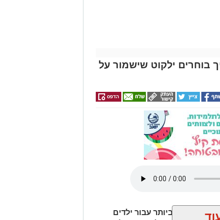
להירשם!
יך בוחרים ילקוט שישמור על
היא מתאימה
?
דנטלי, לרוב עשוי טיטניום או מחומרים
ו חסרה שן. לאחר תקופת ריפוי,
 הנקרא אוסאואינטגרציה
תר, גשר או מערכת שיניים שלמה בהתאם
ן אחת, מספר שיניים או את כל השיניים
ית מאפשרים זאת. לפני תחילת התהליך
צילום פנורמי ולעיתים גם הדמיית
CT,
 והסינוסים ולבנות תוכנית טיפול
עיתים לבצע השתלת עצם או הרמת סינוס
יא המרגשים ביותר עבור ילדים
וד