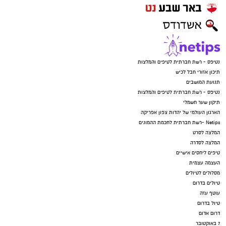
נטיפס - רשת חברתית לטיפים והמלצות
תיכון אזורי חבל לכיש
תנועת המושבים
נטיפס - רשת חברתית לטיפים והמלצות
תיקון שער חשמלי
הארגון העולמי של יהדות צפון אפריקה
Netips -רשת חברתית לחכמת ההמונים
המלצה לסרט
המלצה לסדרה
טיפים ליחסים אישיים
העצמה עצמית
מסלולים לטיולים
טיולים בדרום
עוטף עזה
טיול בדרום
דרום אדום
7 באוקטובר