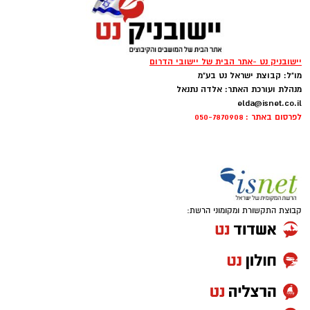
יישובניק נט -אתר הבית של יישובי הדרום
מו"ל: קבוצת ישראל נט בע"מ
מנהלת ועורכת האתר: אלדה נתנאל
elda@isnet.co.il
לפרסום באתר : 050-7870908
קבוצת התקשורת ומקומוני הרשת: