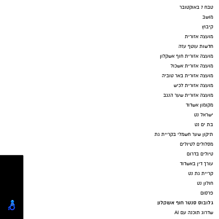
טבח 7 באוקטובר
מושב
קיבוץ
מועצה אזורית
חדשות עוטף עזה
מועצה אזורית חוף אשקלון
מועצה אזורית אשכול
מועצה אזורית באר טוביה
מועצה אזורית לכיש
מועצה אזורית שער הנגב
מקומון אשדוד
ישראל נט
בת ים נט
תיקון שער חשמלי בקריית גת
מסלולים לטיולים
טיולים בדרום
עורך דין באשדוד
קריית גת נט
חולון נט
פרסום
גלובוס סנטר חוף אשקלון
שדרוג תוכנה עם AI