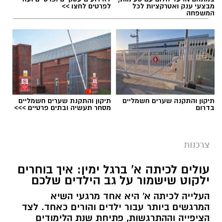
מבצעי ענק ואטרקציות לכל
לפרטים לחצו >>
המשפחה
תוכן שיווקי / 10:48 04.08.26
תיקון והתקנה שערים חשמליים
תיקון והתקנת שערים חשמליים
בדרום
מסחר תעשיה ובתים פרטיים >>>
תגים:
השתלת שיניים
צרכנות
עולים לכיתה א' ברגל ימין: איך בוחרים
ילקוט שישמור על גב הילדים שלכם
העלייה לכיתה א' היא אחד מרגעי השיא
המרגשים ביותר עבור ילדים והורים כאחד. לצד
הציפייה וההתרגשות, פתיחת שנת הלימודים