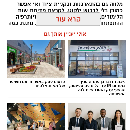
מלווה גם בהתארגנות ובקניית ציוד ואי אפשר
כמובן בלי לרכוש ילקוט. לקראת פתיחת שנת
הלימודים, קלאודיה שמיר מנהלת הפיזיותרפיה
ההתפתחותית במחוז מרכז של כללית נותנת כמה
טיפים על קניית ילקוט ועל הרגלי נשיאה בריאים.
קרא עוד
magnific
להאזנה לתוכן:
אולי יעניין אותך גם
מהי השתלת שיניים ולמי היא מתאימה
?
השתלת שיניים
היא הליך שבו מוחדר שתל דנטלי,
אלדה נתנאל / 15:06 27.07.26
לרוב עשוי טיטניום או מחומרים קרמיים מתקדמים,
אל עצם הלסת במקום שבו חסרה שן. לאחר
ניצת הדובדבן פתחה סניף
פרסום עסק באשדוד עם חשיפה
תקופת ריפוי, שבמהלכה השתל מתאחה עם העצם
במתחם IN עד הלום עם טעימות,
של מאות אלפים
מבצעי ענק ואטרקציות לכל
בתהליך הנקרא אוסאואינטגרציה
המשפחה
(Osseointegration),
ניתן להרכיב עליו כתר, גשר
או מערכת שיניים שלמה בהתאם לצורך. הטיפול
תגים:
עולים לכיתה א'
מתאים למטופלים שאיבדו שן אחת, מספר שיניים