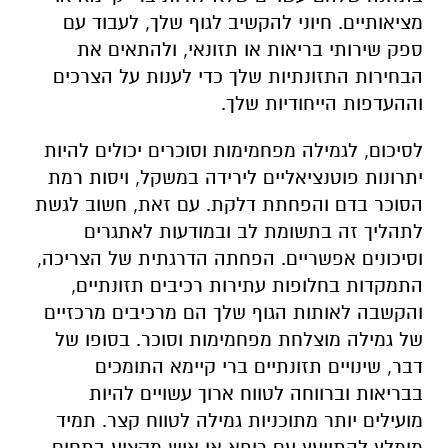
מציאותיים. חיוני להקשיב לגוף שלך, לעבוד עם
ספק שירותי בריאות או תזונאי, ולהתאים את
הבחירות התזונתיות שלך כדי לענות על הצרכים
וההעדפות הייחודיות שלך.
לסיכום, לגמילה מפחמימות וסוכרים יכולים להיות
יתרונות פוטנציאליים לירידה במשקל, ויסות רמת
הסוכר בדם והפחתת דלקת. עם זאת, חשוב לגשת
לתהליך זה בתשומת לב ובמודעות לאתגרים
וסיכונים אפשריים. הפחתה הדרגתית של הצריכה,
התמקדות בחלופות עתירות רכיבים תזונתיים,
והקשבה לאותות הגוף שלך הם מרכיבים מרכזיים
של גמילה מוצלחת מפחמימות וסוכר. בסופו של
דבר, שינויים תזונתיים ברי קיימא התומכים
בבריאות וברווחה לטווח ארוך עשויים להיות
מועילים יותר מתוכניות גמילה לטווח קצר. תמיד
מומלץ להתייעץ עם רופא או איש מקצוע בתחום