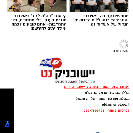
או את כל השיניים בלסת, כל עוד מצב העצם
והבריאות הכללית מאפשרים זאת. לפני תחילת
התהליך מבצע רופא השיניים בדיקה מקיפה
מחפשים עבודה באשדוד
קייטנת "נינג'ה לזוז" באשדוד
הכוללת צילום פנורמי ולעיתים גם הדמיית
CT,
כדי
והסביבה? כנסו ללוח הדרושים
חוזרת בענק: בלי מחזורים, בלי
הגדול של אשדוד נט
התחייבות- אתם קובעים לכמה
להעריך את איכות העצם, מיקום העצבים והסינוסים
ואיזה ימים להירשם!
ולבנות תוכנית טיפול מדויקת. במקרים של מחסור
בעצם ניתן לעיתים לבצע השתלת עצם או הרמת
סינוס לפני ההשתלה או במהלכה
.
טוען כתבה...
איך מתבצע התהליך של השתלת שיניים
?
כללית
יישובניק נט -אתר הבית של יישובי הדרום
מו"ל: קבוצת ישראל נט בע"מ
ילקוט אינו רק אביזר אופנתי, אלא פריט המלווה
מנהלת ועורכת האתר: אלדה נתנאל
את הילד יום-יום. בחירה מושכלת ושימוש נכון בו
elda@isnet.co.il
לפרסום באתר : 050-7870908
יתרמו רבות לנוחות הילד וימנעו עומס מיותר על
הגב והכתפיים הרכות. אז איך בוחרים את הילקוט