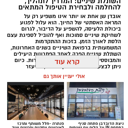
השתלת שיניים: המדריך לתהליך,
להחלמה ולבחירת הטיפול המתאים
אובדן שן אחת או יותר אינו משפיע רק על
המראה האסתטי של החיוך. הוא עלול לפגוע
ביכולת הלעיסה, להשפיע על הדיבור, לגרום
לשחיקת שיניים סמוכות ואף להוביל לספיגת עצם
הלסת לאורך הזמן. בזכות ההתקדמות
המשמעותית ברפואת השיניים בשנים האחרונות,
השתלת שיניים הפכה לאחד הפתרונות היעילים
והמבוססים ביותר לשיקום שיניים חסרות. כיום
קרא עוד
ניתן לבצע טיפולים מדויקים יותר, להיעזר
בהדמיות תלת-ממדיות, לתכנן את מיקום השתלים
אולי יעניין אותך גם
בצורה ממוחשבת ולהתאים את התהליך באופן
אישי לכל מטופל. עם זאת, הצלחת הטיפול אינה
תלויה רק בהליך הכירורגי עצמו, אלא גם בתכנון
מוקדם, בבחירת המטופל המתאים ובהקפדה על
הוראות הטיפול והמעקב לאחר ההשתלה.
להאזנה לתוכן:
ניצת הדובדבן פתחה סניף
פנתרה -חלל משותף ומרכז
במתחם IN עד הלום עם טעימות,
לאירועים עסקיים ופרטיים ועוד