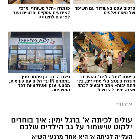
להאזנה לתוכן:
פרסום עסק באשדוד עם חשיפה
פנתרה -חלל משותף ומרכז
של מאות אלפים
לאירועים עסקיים ופרטיים ועוד
לפרטים לחצו >>
תוכן שיווקי / 10:48 04.08.26
קייטנת "נינג'ה לזוז" באשדוד
ניצת הדובדבן פתחה סניף
חוזרת בענק: בלי מחזורים, בלי
במתחם IN עד הלום עם טעימות,
תגים:
השתלת שיניים
התחייבות- אתם קובעים לכמה
מבצעי ענק ואטרקציות לכל
ואיזה ימים להירשם!
המשפחה
צרכנות
עולים לכיתה א' ברגל ימין: איך בוחרים
ילקוט שישמור על גב הילדים שלכם
העלייה לכיתה א' היא אחד מרגעי השיא