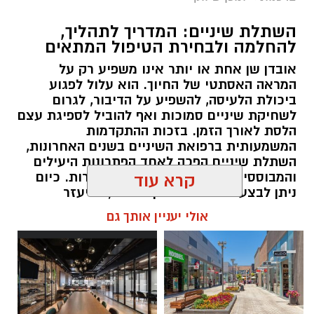
השתלת שיניים: המדריך לתהליך,
להחלמה ולבחירת הטיפול המתאים
אובדן שן אחת או יותר אינו משפיע רק על
המראה האסתטי של החיוך. הוא עלול לפגוע
ביכולת הלעיסה, להשפיע על הדיבור, לגרום
לשחיקת שיניים סמוכות ואף להוביל לספיגת עצם
הלסת לאורך הזמן. בזכות ההתקדמות
המשמעותית ברפואת השיניים בשנים האחרונות,
השתלת שיניים הפכה לאחד הפתרונות היעילים
והמבוססים ביותר לשיקום שיניים חסרות. כיום
קרא עוד
ניתן לבצע טיפולים מדויקים יותר, להיעזר
בהדמיות תלת-ממדיות, לתכנן את מיקום השתלים
אולי יעניין אותך גם
בצורה ממוחשבת ולהתאים את התהליך באופן
אישי לכל מטופל. עם זאת, הצלחת הטיפול אינה
תלויה רק בהליך הכירורגי עצמו, אלא גם בתכנון
מוקדם, בבחירת המטופל המתאים ובהקפדה על
הוראות הטיפול והמעקב לאחר ההשתלה.