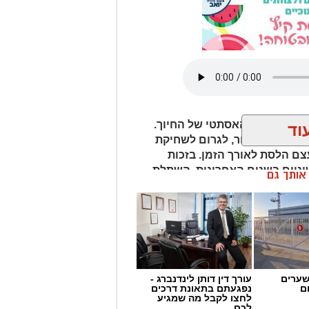
רק על המראה האסתטי של החיוך.
וד
פיע על הדיבור, לגרום לשחיקת
צם הלסת לאורך הזמן. בזכות
יים בשנים האחרונות, השתלת
ן אותך גם
ם והמבוססים ביותר לשיקום שיניים
קים יותר, להיעזר בהדמיות
לים בצורה ממוחשבת ולהתאים את
את, הצלחת הטיפול אינה תלויה רק
ון מוקדם, בבחירת המטופל המתאים
ב לאחר ההשתלה.
שערים
עורך דין דותן לינדנברג -
ם
נפגעתם בתאונת דרכים
לחצו לקבל מה שמגיע
לכם