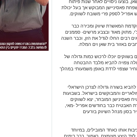
, בוצעו ניסויים לאחר שנות פיתוח
משפחת פאסיניישן המבוקש אך בעל יכולת
אפריל לספק פרי משובח לשווקים.
דמת המאשרת שיווק ומכירה כבר
'י, מתוק מאוד ובצבע מרשים- סממנים
ם רבים החלו לגדל את הזן, וכבר השנה
בים באזור בית שאן וים המלח.
בשווקים יוכלו לרכוש כמות גדולה של
דולה צפויה להביא מלבד ההבטחה
יר שצפוי לרדת באופן משמעותי במהלך
להביא בשורה גדולה לצרכן הישראלי
לאריים והמבוקשים בישראל. בשבועות
יח פאסינישן המובחר, יצא לשווקים
ת האבטיח כבר בחודשים אפריל -מאי,
יר בסון מנהל השיווק בזרעים
יבות אותו כאחד המובילים, במיוחד
 לצד היצע מצומצם. כאמור, כבר בימים