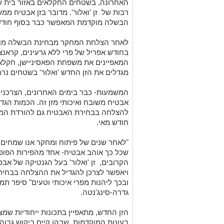
האחרונה, בשטחים החקלאים באזור בית שאן
רבות של זן 'ואלור'. מדובר בזן אבטיח מ
הבשלה מוקדמת המאפשר כבר בסוף חודש 
לאחר הצלחת המחקר מבחינת הבשלה מוק
בחודש אפריל של פרי ללא גרעינים, קראנצ
המאפיינים את משפחת הפאסיניישן, חקלאי
מגדלים את הזן החדש 'ואלור' בשטחים נרח
המשמעות- כבר בימים האחרונים, הצרכנים 
אבטיח משובח ואיכותי מזן זה. הכמות הג
להצלחה בבחירת האבטיח גם להורדת המח
חודש מאי.
"לאחר שנים של פיתוח ומחקר אנו שמחים 
שכל כך אוהב אבטיח- אחד מהפירות הפופו
הקרובים, זן 'ואלור' בעל הגנטיקה של אבט
ויאפשר לצרכן להגדיל את ההצלחה בבחיר
ובכך ליהנות מפרי איכותי וטעים" סיפר תמ
גדרה-סינג'נטה.
הזן החדש, מתאפיין בתכונות ייחודיות שמצ
בעונות המוקדמות, שבהן קיים ביקוש גבוה