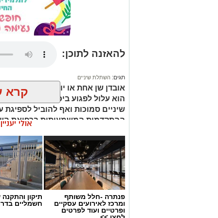
להאזנה לתוכן:
תגים:
השתלת שיניים
אובדן שן אחת או יותר אינו משפיע 
קרא ע
הוא עלול לפגוע ביכולת הלעיסה, להש
שיניים סמוכות ואף להוביל לספיגת ע
ההתקדמות המשמעותית ברפואת השינ
אולי יעניי
שיניים הפכה לאחד הפתרונות היעילי
חסרות. כיום ניתן לבצע טיפולים מדוי
תלת-ממדיות, לתכנן את מיקום השת
התהליך באופן אישי לכל מטופל. עם ז
בהליך הכירורגי עצמו, אלא גם בתכנ
ובהקפדה על הוראות הטיפול והמעק
פנתרה -חלל משותף
תיקון והתקנה 
ומרכז לאירועים עסקיים
חשמליים בדרו
ופרטיים ועוד לפרטים
לחצו >>