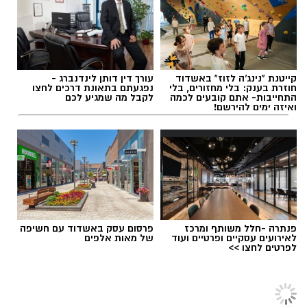
מהי השתלת שיניים ולמי היא מתאימה
?
השתלת שיניים
היא הליך שבו מוחדר שתל דנטלי,
אלדה נתנאל / 15:06 27.07.26
לרוב עשוי טיטניום או מחומרים קרמיים מתקדמים,
אל עצם הלסת במקום שבו חסרה שן. לאחר
קייטנת "נינג'ה לזוז" באשדוד
עורך דין דותן לינדנברג -
תקופת ריפוי, שבמהלכה השתל מתאחה עם העצם
חוזרת בענק: בלי מחזורים, בלי
נפגעתם בתאונת דרכים לחצו
התחייבות- אתם קובעים לכמה
לקבל מה שמגיע לכם
בתהליך הנקרא אוסאואינטגרציה
ואיזה ימים להירשם!
(Osseointegration),
ניתן להרכיב עליו כתר, גשר
או מערכת שיניים שלמה בהתאם לצורך. הטיפול
תגים:
עולים לכיתה א'
מתאים למטופלים שאיבדו שן אחת, מספר שיניים
או את כל השיניים בלסת, כל עוד מצב העצם
והבריאות הכללית מאפשרים זאת. לפני תחילת
התהליך מבצע רופא השיניים בדיקה מקיפה
פנתרה -חלל משותף ומרכז
פרסום עסק באשדוד עם חשיפה
הכוללת צילום פנורמי ולעיתים גם הדמיית
CT,
כדי
לאירועים עסקיים ופרטיים ועוד
של מאות אלפים
לפרטים לחצו >>
להעריך את איכות העצם, מיקום העצבים והסינוסים
ולבנות תוכנית טיפול מדויקת. במקרים של מחסור