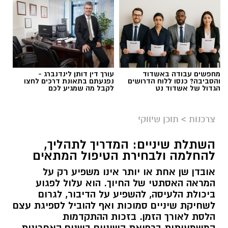
מחפשים עבודה באשדוד
עורך דין דותן לינדנברג -
והסביבה? כנסו ללוח הדרושים
נפגעתם בתאונת דרכים לחצו
הגדול של אשדוד נט
לקבל מה שמגיע לכם
צרכנות
>
תוכן שיווקי
השתלת שיניים: המדריך לתהליך,
להחלמה ולבחירת הטיפול המתאים
אובדן שן אחת או יותר אינו משפיע רק על
המראה האסתטי של החיוך. הוא עלול לפגוע
ביכולת הלעיסה, להשפיע על הדיבור, לגרום
לשחיקת שיניים סמוכות ואף להוביל לספיגת עצם
הלסת לאורך הזמן. בזכות ההתקדמות
המשמעותית ברפואת השיניים בשנים האחרונות,