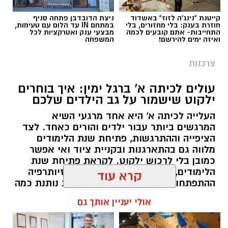
קייטנת "נינג'ה לזוז" באשדוד
ניצת הדובדבן פתחה סניף
חוזרת בענק: בלי מחזורים, בלי
במתחם IN עד הלום עם טעימות,
תגים:
השתלת שיניים
התחייבות- אתם קובעים לכמה
מבצעי ענק ואטרקציות לכל
ואיזה ימים להירשם!
המשפחה
צרכנות
עולים לכיתה א' ברגל ימין: איך בוחרים
ילקוט שישמור על גב הילדים שלכם
העלייה לכיתה א' היא אחד מרגעי השיא
המרגשים ביותר עבור ילדים והורים כאחד. לצד
הציפייה וההתרגשות, פתיחת שנת הלימודים
מלווה גם בהתארגנות ובקניית ציוד ואי אפשר
כמובן בלי לרכוש ילקוט. לקראת פתיחת שנת
הלימודים, קלאודיה שמיר מנהלת הפיזיותרפיה
ההתפתחותית במחוז מרכז של כללית נותנת כמה
טיפים על קניית ילקוט ועל הרגלי נשיאה בריאים.
קרא עוד
magnific
להאזנה לתוכן:
אולי יעניין אותך גם