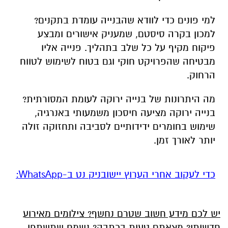
למי פונים כדי לוודא שהבנייה עומדת בתקנים?
למכון בקרה סיסטם, שמעניק אישורים ומבצע
פיקוח מקיף על כל שלב בתהליך. פנייה אליו
מבטיחה שהפרויקט חוקי וגם בטוח לשימוש לטווח
הרחוק.
מה היתרונות של בנייה ירוקה לעומת המסורתית?
בנייה ירוקה מציעה חיסכון משמעותי באנרגיה,
שימוש בחומרים ידידותיים לסביבה ותחזוקה זולה
יותר לאורך זמן.
‏כדי לעקוב אחרי הערוץ יישובניק נט ב-WhatsApp:‏‏‏
יש לכם מידע חשוב שטרם נחשף? צילומים מאירוע
חדשותי? מצאתם טעות בכתבה? נשמח שתשתפו