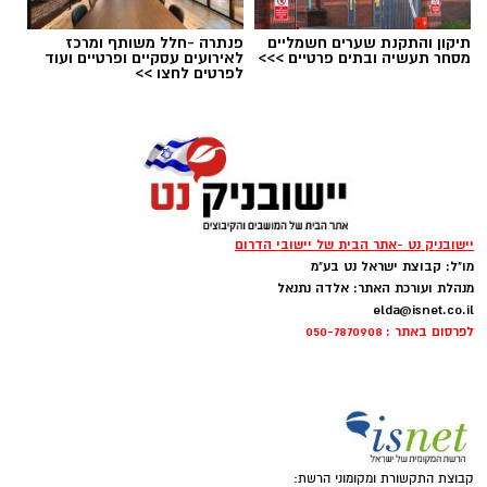
תיקון והתקנת שערים חשמליים
פנתרה -חלל משותף ומרכז
מסחר תעשיה ובתים פרטיים >>>
לאירועים עסקיים ופרטיים ועוד
לפרטים לחצו >>
יישובניק נט -אתר הבית של יישובי הדרום
מו"ל: קבוצת ישראל נט בע"מ
מנהלת ועורכת האתר: אלדה נתנאל
elda@isnet.co.il
לפרסום באתר : 050-7870908
קבוצת התקשורת ומקומוני הרשת: