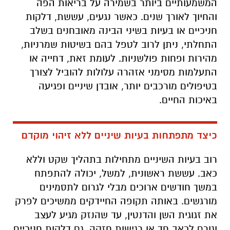
המשמעותיים ביותר בשמירה על בריאות הפה
והחיוך לאורך שנים. כאשר נגעים, עששת, דלקות
חניכיים או בעיות בשיני הבינה מאובחנים בשלב
התחלתי, ניתן לרוב לטפל בהם בשיטות שמרניות,
מהירות ופחות פולשניות. לעומת זאת, דחייה או
התעלמות מסימני אזהרה עלולות להוביל לצורך
בטיפולים מורכבים יותר, אובדן שיניים ופגיעה
באיכות החיים.
כיצד מתפתחות בעיות שיניים ללא זיהוי מוקדם
רוב בעיות השיניים מתחילות בתהליך שקט וללא
כאב. עששת ראשונית, למשל, יכולה להתפתח
במשך חודשים ארוכים מבלי לגרום לתסמינים
מורגשים. באותה תקופה החיידקים ממשיכים לפרק
את זגוגית השן והדנטין, עד שהנזק מגיע לעצב
וגורם לכאב חד או רגישות חזקה. גם דלקות חניכיים