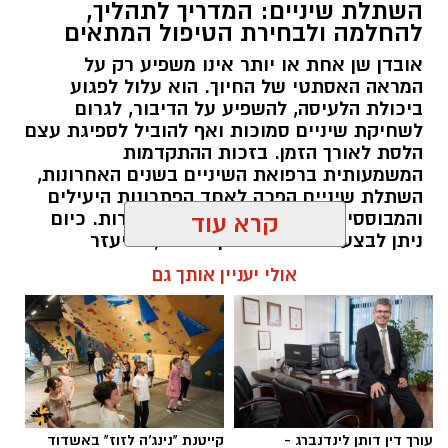
השתלת שיניים: המדריך לתהליך,
להחלמה ולבחירת הטיפול המתאים
אובדן שן אחת או יותר אינו משפיע רק על
המראה האסתטי של החיוך. הוא עלול לפגוע
ביכולת הלעיסה, להשפיע על הדיבור, לגרום
לשחיקת שיניים סמוכות ואף להוביל לספיגת עצם
הלסת לאורך הזמן. בזכות ההתקדמות
המשמעותית ברפואת השיניים בשנים האחרונות,
השתלת שיניים הפכה לאחד הפתרונות היעילים
והמבוססים ביותר לשיקום שיניים חסרות. כיום
קרא עוד
ניתן לבצע טיפולים מדויקים יותר, להיעזר
בהדמיות תלת-ממדיות, לתכנן את מיקום השתלים
אולי יעניין אותך גם
בצורה ממוחשבת ולהתאים את התהליך באופן
אישי לכל מטופל. עם זאת, הצלחת הטיפול אינה
תלויה רק בהליך הכירורגי עצמו, אלא גם בתכנון
מוקדם, בבחירת המטופל המתאים ובהקפדה על
הוראות הטיפול והמעקב לאחר ההשתלה.
להאזנה לתוכן:
עורך דין דותן לינדנברג -
קייטנת "נינג'ה לזוז" באשדוד