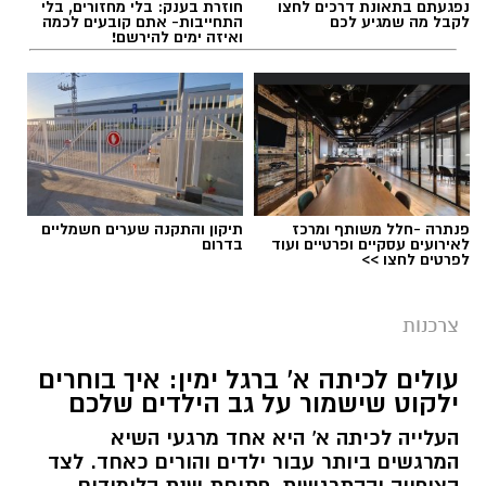
נפגעתם בתאונת דרכים לחצו
חוזרת בענק: בלי מחזורים, בלי
לקבל מה שמגיע לכם
התחייבות- אתם קובעים לכמה
ואיזה ימים להירשם!
תוכן שיווקי / 10:48 04.08.26
פנתרה -חלל משותף ומרכז
תיקון והתקנה שערים חשמליים
לאירועים עסקיים ופרטיים ועוד
בדרום
תגים:
השתלת שיניים
לפרטים לחצו >>
צרכנות
עולים לכיתה א' ברגל ימין: איך בוחרים
ילקוט שישמור על גב הילדים שלכם
העלייה לכיתה א' היא אחד מרגעי השיא
המרגשים ביותר עבור ילדים והורים כאחד. לצד
הציפייה וההתרגשות, פתיחת שנת הלימודים