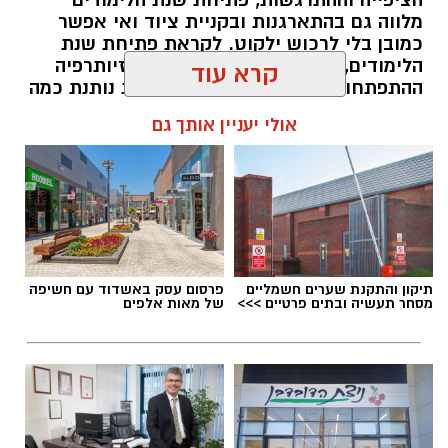
מלווה גם בהתארגנות ובקניית ציוד ואי אפשר
כמובן בלי לרכוש ילקוט. לקראת פתיחת שנת
הלימודים, קלאודיה שמיר מנהלת הפיזיותרפיה
ההתפתחותית במחוז מרכז של כללית נותנת כמה
טיפים על קניית ילקוט ועל הרגלי נשיאה בריאים.
קרא עוד
magnific
להאזנה לתוכן:
אולי יעניין אותך גם
מהי השתלת שיניים ולמי היא מתאימה
?
השתלת שיניים
היא הליך שבו מוחדר שתל דנטלי,
אלדה נתנאל / 15:06 27.07.26
לרוב עשוי טיטניום או מחומרים קרמיים מתקדמים,
אל עצם הלסת במקום שבו חסרה שן. לאחר
תיקון והתקנת שערים חשמליים
פרסום עסק באשדוד עם חשיפה
תקופת ריפוי, שבמהלכה השתל מתאחה עם העצם
מסחר תעשיה ובתים פרטיים >>>
של מאות אלפים
בתהליך הנקרא אוסאואינטגרציה
(Osseointegration),
ניתן להרכיב עליו כתר, גשר
או מערכת שיניים שלמה בהתאם לצורך. הטיפול
תגים:
עולים לכיתה א'