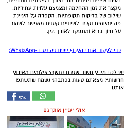
בעיות שיניים מפחית את הצורך בטיפולים חודרניים,
מקצר את זמן ההחלמה ומצמצם עלויות עתידיות.
שילוב של בדיקות תקופתיות, הקפדה על היגיינת
פה יומיומית וקשב לשינויים קטנים מאפשר לשמור
על חיוך בריא ומתפקד לאורך זמן.
‏כדי לעקוב אחרי הערוץ יישובניק נט ב-WhatsApp:‏‏‏
יש לכם מידע חשוב שטרם נחשף? צילומים מאירוע
חדשותי? מצאתם טעות בכתבה? נשמח שתשתפו
אותנו
אולי יעניין אותך גם