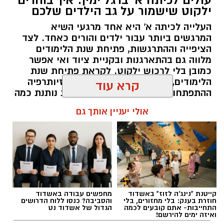
ילקוט שישמור על גב הילדים שלכם
העלייה לכיתה א' היא אחד מרגעי השיא
המרגשים ביותר עבור ילדים והורים כאחד. לצד
הציפייה וההתרגשות, פתיחת שנת הלימודים
מלווה גם בהתארגנות ובקניית ציוד ואי אפשר
כמובן בלי לרכוש ילקוט. לקראת פתיחת שנת
הלימודים, קלאודיה שמיר מנהלת הפיזיותרפיה
ההתפתחותית במחוז מרכז של כללית נותנת כמה
טיפים על קניית ילקוט ועל הרגלי נשיאה בריאים.
קרא עוד
magnific
להאזנה לתוכן:
אולי יעניין אותך גם
מהי השתלת שיניים ולמי היא מתאימה
?
השתלת שיניים
היא הליך שבו מוחדר שתל דנטלי,
אלדה נתנאל / 15:06 27.07.26
לרוב עשוי טיטניום או מחומרים קרמיים מתקדמים,
אל עצם הלסת במקום שבו חסרה שן. לאחר
קייטנת "נינג'ה לזוז" באשדוד
מחפשים עבודה באשדוד
תקופת ריפוי, שבמהלכה השתל מתאחה עם העצם
חוזרת בענק: בלי מחזורים, בלי
והסביבה? כנסו ללוח הדרושים