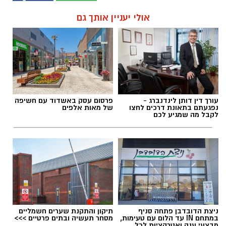
אולי יעניין אותך גם
עורך דין דותן לינדנברג -
פרסום עסק באשדוד עם חשיפה
נפגעתם בתאונת דרכים לחצו
של מאות אלפים
לקבל מה שמגיע לכם
ניצת הדובדבן פתחה סניף
תיקון והתקנת שערים חשמליים
במתחם IN עד הלום עם טעימות,
מסחר תעשיה ובתים פרטיים >>>
מבצעי ענק ואטרקציות לכל