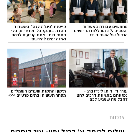
מוקדם, בבחירת המטופל המתאים ובהקפדה על
הוראות הטיפול והמעקב לאחר ההשתלה.
להאזנה לתוכן:
מחפשים עבודה באשדוד
קייטנת "נינג'ה לזוז" באשדוד
והסביבה? כנסו ללוח הדרושים
חוזרת בענק: בלי מחזורים, בלי
הגדול של אשדוד נט
התחייבות- אתם קובעים לכמה
ואיזה ימים להירשם!
תוכן שיווקי / 10:48 04.08.26
עורך דין דותן לינדנברג -
תיקון והתקנת שערים חשמליים
נפגעתם בתאונת דרכים לחצו
מסחר תעשיה ובתים פרטיים >>>
תגים:
השתלת שיניים
לקבל מה שמגיע לכם
צרכנות
עולים לכיתה א' ברגל ימין: איך בוחרים