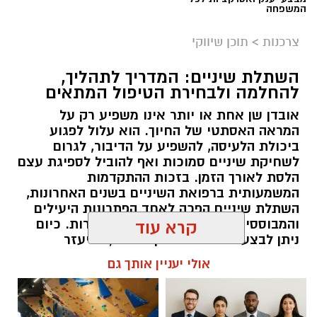
המשפחה
צרכנות
>
תוכן שיווקי
השתלת שיניים: המדריך לתהליך,
להחלמה ולבחירת הטיפול המתאים
אובדן שן אחת או יותר אינו משפיע רק על
המראה האסתטי של החיוך. הוא עלול לפגוע
ביכולת הלעיסה, להשפיע על הדיבור, לגרום
לשחיקת שיניים סמוכות ואף להוביל לספיגת עצם
הלסת לאורך הזמן. בזכות ההתקדמות
המשמעותית ברפואת השיניים בשנים האחרונות,
השתלת שיניים הפכה לאחד הפתרונות היעילים
והמבוססים ביותר לשיקום שיניים חסרות. כיום
קרא עוד
ניתן לבצע טיפולים מדויקים יותר, להיעזר
בהדמיות תלת-ממדיות, לתכנן את מיקום השתלים
אולי יעניין אותך גם
בצורה ממוחשבת ולהתאים את התהליך באופן
אישי לכל מטופל. עם זאת, הצלחת הטיפול אינה
תלויה רק בהליך הכירורגי עצמו, אלא גם בתכנון