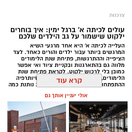
צרכנות
עולים לכיתה א' ברגל ימין: איך בוחרים
ילקוט שישמור על גב הילדים שלכם
העלייה לכיתה א' היא אחד מרגעי השיא
המרגשים ביותר עבור ילדים והורים כאחד. לצד
הציפייה וההתרגשות, פתיחת שנת הלימודים
מלווה גם בהתארגנות ובקניית ציוד ואי אפשר
כמובן בלי לרכוש ילקוט. לקראת פתיחת שנת
הלימודים, קלאודיה שמיר מנהלת הפיזיותרפיה
ההתפתחותית במחוז מרכז של כללית נותנת כמה
טיפים על קניית ילקוט ועל הרגלי נשיאה בריאים.
קרא עוד
magnific
להאזנה לתוכן:
אולי יעניין אותך גם
מהי השתלת שיניים ולמי היא מתאימה
?