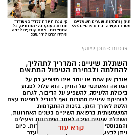
תיקון והתקנת שערים חשמליים
קייטנת "נינג'ה לזוז" באשדוד
מסחר תעשיה ובתים פרטיים >>>
חוזרת בענק: בלי מחזורים, בלי
התחייבות- אתם קובעים לכמה
ואיזה ימים להירשם!
צרכנות
>
תוכן שיווקי
השתלת שיניים: המדריך לתהליך,
להחלמה ולבחירת הטיפול המתאים
אובדן שן אחת או יותר אינו משפיע רק על
המראה האסתטי של החיוך. הוא עלול לפגוע
ביכולת הלעיסה, להשפיע על הדיבור, לגרום
לשחיקת שיניים סמוכות ואף להוביל לספיגת עצם
הלסת לאורך הזמן. בזכות ההתקדמות
המשמעותית ברפואת השיניים בשנים האחרונות,
השתלת שיניים הפכה לאחד הפתרונות היעילים
והמבוססים ביותר לשיקום שיניים חסרות. כיום
קרא עוד
ניתן לבצע טיפולים מדויקים יותר, להיעזר