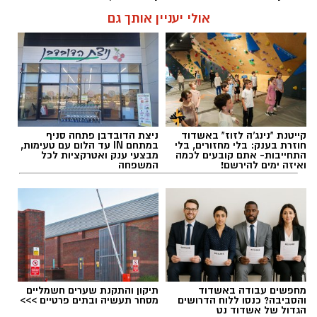
בהדמיות תלת-ממדיות, לתכנן את מיקום השתלים
אולי יעניין אותך גם
בצורה ממוחשבת ולהתאים את התהליך באופן
אישי לכל מטופל. עם זאת, הצלחת הטיפול אינה
תלויה רק בהליך הכירורגי עצמו, אלא גם בתכנון
מוקדם, בבחירת המטופל המתאים ובהקפדה על
הוראות הטיפול והמעקב לאחר ההשתלה.
להאזנה לתוכן:
קייטנת "נינג'ה לזוז" באשדוד
ניצת הדובדבן פתחה סניף
חוזרת בענק: בלי מחזורים, בלי
במתחם IN עד הלום עם טעימות,
התחייבות- אתם קובעים לכמה
מבצעי ענק ואטרקציות לכל
ואיזה ימים להירשם!
המשפחה
תוכן שיווקי / 10:48 04.08.26
מחפשים עבודה באשדוד
תיקון והתקנת שערים חשמליים
והסביבה? כנסו ללוח הדרושים
מסחר תעשיה ובתים פרטיים >>>
תגים:
השתלת שיניים
הגדול של אשדוד נט