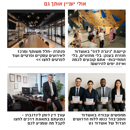
בהדמיות תלת-ממדיות, לתכנן את מיקום השתלים
אולי יעניין אותך גם
בצורה ממוחשבת ולהתאים את התהליך באופן
אישי לכל מטופל. עם זאת, הצלחת הטיפול אינה
תלויה רק בהליך הכירורגי עצמו, אלא גם בתכנון
מוקדם, בבחירת המטופל המתאים ובהקפדה על
הוראות הטיפול והמעקב לאחר ההשתלה.
להאזנה לתוכן:
קייטנת "נינג'ה לזוז" באשדוד
פנתרה -חלל משותף ומרכז
חוזרת בענק: בלי מחזורים, בלי
לאירועים עסקיים ופרטיים ועוד
התחייבות- אתם קובעים לכמה
לפרטים לחצו >>
ואיזה ימים להירשם!
תוכן שיווקי / 10:48 04.08.26
מחפשים עבודה באשדוד
עורך דין דותן לינדנברג -
והסביבה? כנסו ללוח הדרושים
נפגעתם בתאונת דרכים לחצו
תגים:
השתלת שיניים
הגדול של אשדוד נט
לקבל מה שמגיע לכם