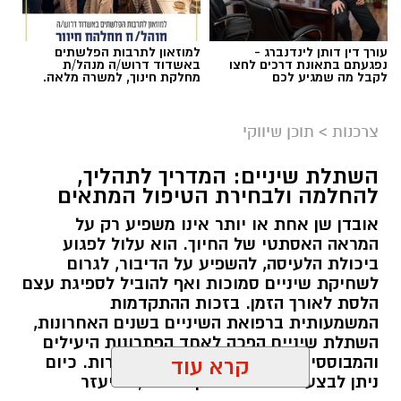
עורך דין דותן לינדנברג -
למוזאון לתרבות הפלשתים
נפגעתם בתאונת דרכים לחצו
באשדוד דרוש/ה מנהל/ת
לקבל מה שמגיע לכם
מחלקת חינוך, למשרה מלאה.
צרכנות
>
תוכן שיווקי
השתלת שיניים: המדריך לתהליך,
להחלמה ולבחירת הטיפול המתאים
אובדן שן אחת או יותר אינו משפיע רק על
המראה האסתטי של החיוך. הוא עלול לפגוע
ביכולת הלעיסה, להשפיע על הדיבור, לגרום
לשחיקת שיניים סמוכות ואף להוביל לספיגת עצם
הלסת לאורך הזמן. בזכות ההתקדמות
המשמעותית ברפואת השיניים בשנים האחרונות,
השתלת שיניים הפכה לאחד הפתרונות היעילים
והמבוססים ביותר לשיקום שיניים חסרות. כיום
קרא עוד
ניתן לבצע טיפולים מדויקים יותר, להיעזר