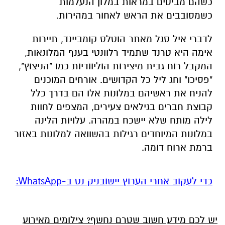
כשהם מביטים במראות במלון הנעלמות
כשמסובבים את הראש לאחור במהירות.
לדברי איל סגל מאתר הוטלס קומביינד, תיירות
אימה היא טרנד שתמיד רלוונטי בענף המלונאות,
המקבל רוח גבית מיצירות הוליוודיות כמו "הניצוץ",
"פסיכו" וחג ליל כל הקדושים. אורחים המוכנים
להניח את ראשיהם במלונות אלו הם בדרך כלל
קבוצת חברים בגילאים צעירים, המצפים לחוות
לילה מותח שלא יישכח במהרה. עלויות הלינה
במלונות המיוחדים רגילות בהשוואה למלונות באזור
ברמת ארוח דומה.
‏כדי לעקוב אחרי הערוץ יישובניק נט ב-WhatsApp:‏‏‏
יש לכם מידע חשוב שטרם נחשף? צילומים מאירוע