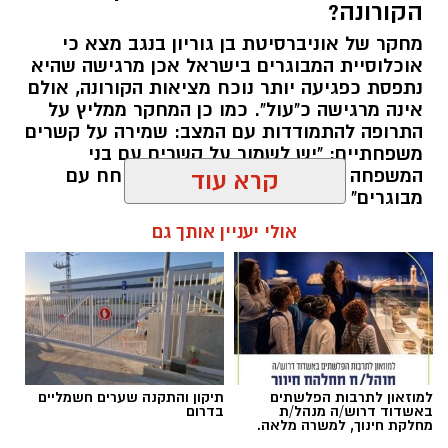
הקורונה?
מחקר של אוניברסיטת בן גוריון בנגב מצא כי
אוכלוסיית המבוגרים בישראל אכן מרגישה שהיא
נתפסת כפגיעה יותר נוכח מציאות הקורונה, אולם
אינה מרגישה כ"עול". כמו כן המחקר ממליץ על
התרופה להתמודדות עם המצב: שמירה על קשרים
משפחתיים: "יש לשמור על קשרים עם בני
המשפחה ובמיוחד לעודד צעירים לשוחח עם
קרא עוד
מבוגרים"
אולי יעניין אותך גם
להאזנה לתוכן:
יהלי אוזן / 19:37 25.10.20
למוזאון לתרבות הפלשתים
תיקון והתקנה שערים חשמליים
באשדוד דרוש/ה מנהל/ת
בדרום
מחלקת חינוך, למשרה מלאה.